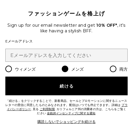
10%オフを取得しよう
ファッションゲームを格上げ
メールを送信することにより、当社のニュースレターに登録。いつで
も配信停止できます。
プライバシーポリシー
Sign up for our email newsletter and get
10% OFF*
, it's
Email Address
like having a stylish BFF.
Eメールアドレス
Sign Up
ウィメンズ
メンズ
両方
ja
USD
Change Country Regions Preferences
続ける
改善にご協力ください！
本日のお買い物に関する簡単なアンケートを実施しております
Let's Go!
「続ける」をクリックすることで、新着商品、セールとプロモーションに関するニュース
レターの受信に同意したものとみなされます。配信はいつでも停止できます。詳細は
プラ
イバシーポリシー
. 見る
ご利用制限
. カリフォルニア州の消費者の方は、こちらをご覧く
ださい
金銭的インセンティブに関する通知
.
カスタマーサービス
購読しないでショッピングを続ける
© EMINENT, INC. (A REVOLVE GROUP COMPANY). ALL RIGHTS RESERVED