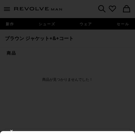
Revolve
menu - shows more content
Search
新作
シューズ
ウェア
セール
ブラウン ジャケット+&+コート
商品
商品が見つかりませんでした！
FOOTER
CLOSE MODAL