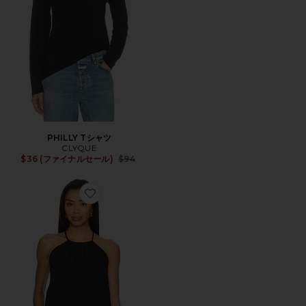
PHILLY Tシャツ
CLYQUE
Previous price:
$36 (ファイナルセール)
$94
Favorite TAUNI ホルタートップ