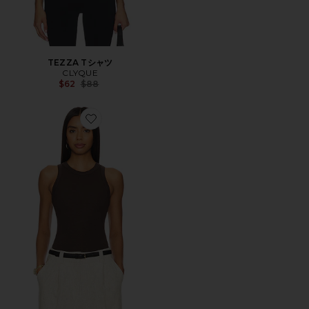
TEZZA Tシャツ
CLYQUE
Previous price:
$62
$88
Favorite KELLY タンクトップ