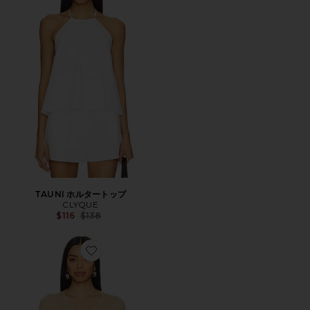
TAUNI ホルタートップ
CLYQUE
Previous price:
$116
$138
Favorite MARIANNA カーディガン