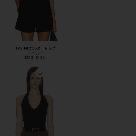
TAUNI ホルタートップ
CLYQUE
Previous price:
$123
$138
Favorite CALLI ボディスーツ