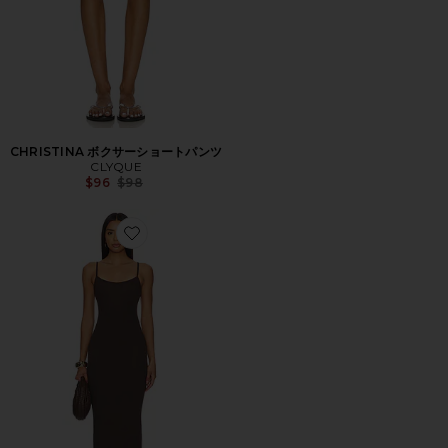
CHRISTINA ボクサーショートパンツ
CLYQUE
Previous price:
$96
$98
Favorite DONYA マキシドレス