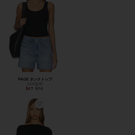
PAGE タンクトップ
CLYQUE
Previous price:
$67
$78
Favorite JOSI トップ