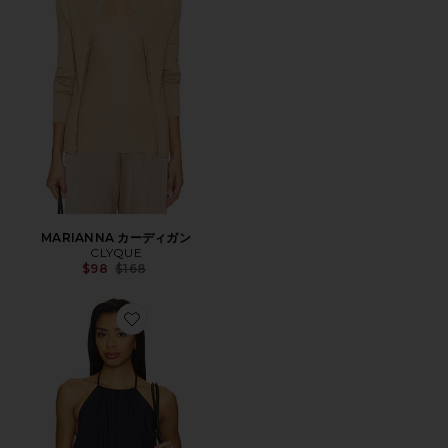
MARIANNA カーディガン
CLYQUE
Previous price:
$98
$168
Favorite TAUNI ホルタートップ