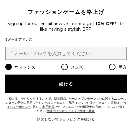
ファッションゲームを格上げ
EMILY トップ
Sign up for our email newsletter and get
10% OFF*
, it's
CLYQUE
Previous price:
$72
$80
like having a stylish BFF.
Eメールアドレス
Favorite DONYA タンクトップ
ウィメンズ
メンズ
両方
続ける
「続ける」をクリックすることで、新着商品、セールとプロモーションに関するニュース
レターの受信に同意したものとみなされます。配信はいつでも停止できます。詳細は
プラ
イバシーポリシー
. 見る
ご利用制限
. カリフォルニア州の消費者の方は、こちらをご覧く
ださい
金銭的インセンティブに関する通知
.
購読しないでショッピングを続ける