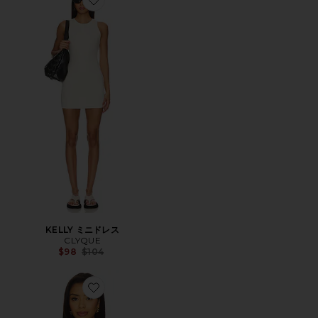
Favorite KELLY ミニドレス
KELLY ミニドレス
CLYQUE
Previous price:
$98
$104
Favorite TAUNI ホルタートップ