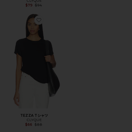
CLYQUE
Previous price:
$79
$94
Favorite TEZZA Tシャツ
TEZZA Tシャツ
CLYQUE
Previous price:
$66
$88