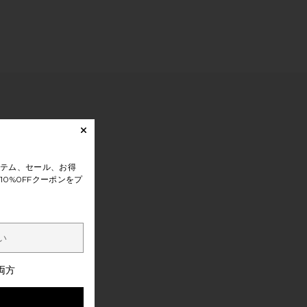
テム、セール、お得
0%0FFクーポンをプ
両方