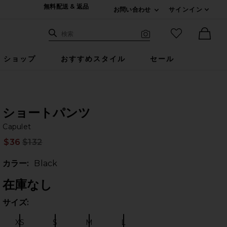
無料配送 & 返品
お問い合わせ
サインイン
Expand For ご連絡
サイト検索
お気に入りア
検索
Visual Search
Ther
ショップ
おすすめスタイル
セール
ショートパンツ
Ca
iew 2 of 5 ショートパンツ in Black
bran
Capulet
$36
$132
Prev
カラー:
Black
在庫なし
サイズ:
サイ
のスライド
XS
S
M
L
サイズ:
サイズ:
サイズ:
サイズ: