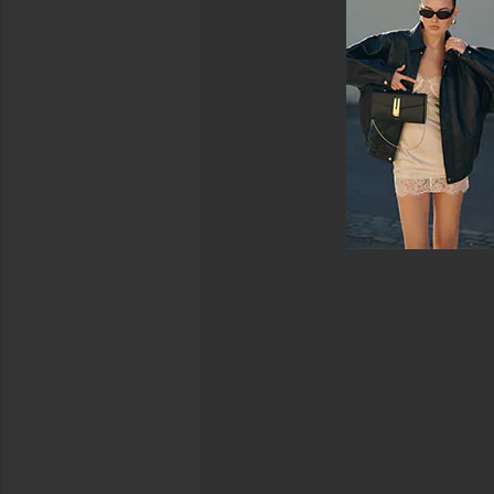
実施
よう
.
して
お洒
おり
落な
ます
コン
テン
アン
ツを
ケー
お届
けし
トを
ま
行う
す。
いつ
でも
配信
停止
が可
能で
す。
プラ
イバ
シー
ポリ
シー
E
メ