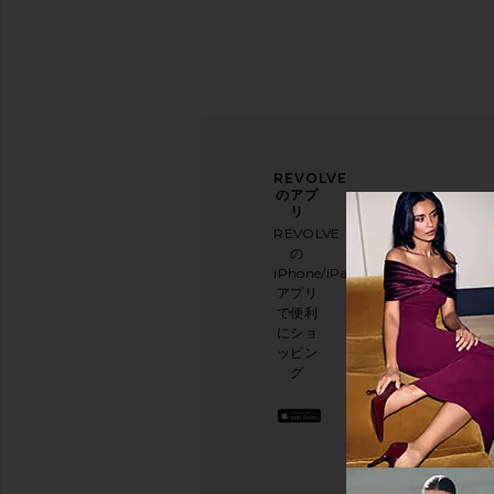
ニュ
アン
REVOLVE
ース
ケー
のアプ
レタ
トに
リ
ー登
ご協
REVOLVE
録
力く
の
ださ
iPhone/iPad/Android
メー
い
アプリ
ルニ
本日
で便利
ュー
のお
にショ
スレ
買い
ッピン
ター
物に
グ
に登
関す
録し
る簡
て、
単な
10%
アン
オフ
ケー
を取
トを
得し