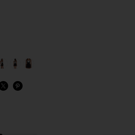
S
S
S