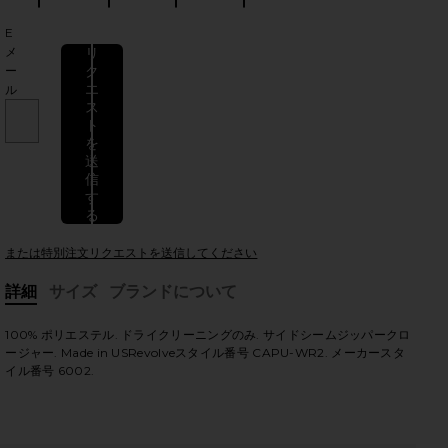
E
メ
リ
ク
ー
エ
ル
ス
ト
を
送
信
す
vie
る
または特別注文リクエストを送信してください
詳細
サイズ
ブランドについて
HARE SCOOP FRONT OVERALL SHORTS IN BLACK ON
HARE SCOOP FRONT OVERALL SHORTS IN BLACK ON 
HARE SCOOP FRONT OVERALL SHORTS IN BLACK ON 
, Cu
100% ポリエステル. ドライクリーニングのみ. サイドシームジッパークロ
ージャー. Made in USRevolveスタイル番号 CAPU-WR2. メーカースタ
イル番号 6002.