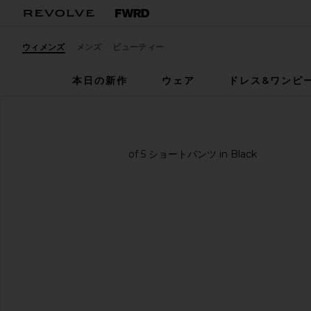
ウィメンズ
メンズ
ビューティー
本日の新作
ウェア
ドレス&ワンピ
Capulet
ショートパンツ
お気に入りCapulet Scoop Front Overall Shorts in Bla
前のスライド