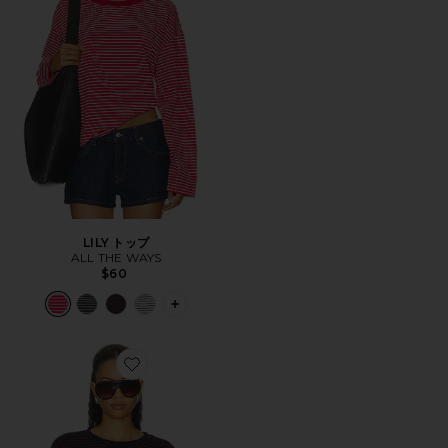
LILY トップ
ALL THE WAYS
$60
PLUS ICON TO SEE MORE OPTIONS F
Favorite LILY トップ