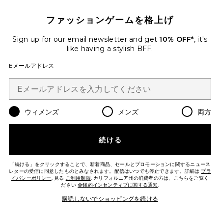
ファッションゲームを格上げ
Sign up for our email newsletter and get
10% OFF*
, it's
like having a stylish BFF.
ベストセラー
Eメールアドレス
PAOLA ドレス
AFRM
$108
ウィメンズ
メンズ
両方
Favorite CODY ドレス
続ける
「続ける」をクリックすることで、新着商品、セールとプロモーションに関するニュース
レターの受信に同意したものとみなされます。配信はいつでも停止できます。詳細は
プラ
イバシーポリシー
. 見る
ご利用制限
. カリフォルニア州の消費者の方は、こちらをご覧く
ださい
金銭的インセンティブに関する通知
.
購読しないでショッピングを続ける