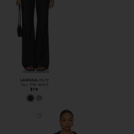
LARISSA パンツ
ALL THE WAYS
$78
Favorite LESLIE トップ