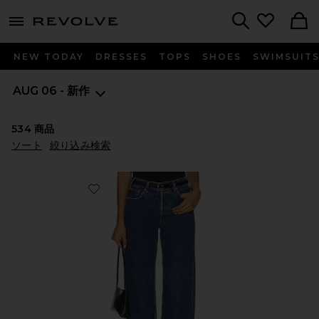
menu - shows more content
Revolve, Apparel & Fashion
Search
NEW TODAY
DRESSES
TOPS
SHOES
SWIMSUIT
AUG 06 - 新作
534
商品
ソート
絞り込み検索
Favorite ROY ボーイフレンドデニム