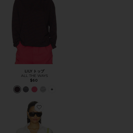
LILY トップ
ALL THE WAYS
$60
PLUS ICON TO SEE MORE OPTIONS F
Favorite AMIKA トップ