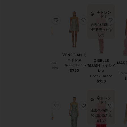
ジ
ュ
今トレン
エ
ド！
お気に入りIRIS ドレス
お気に入
リ
過去48時間で
ー
7回販売されま
パ
した
ン
ツ
シ
VENETIAN ミ
ョ
ニドレス
GISELLE
ー
IRIS ドレス
MADE
Bronx Banco
BLUSH マキシド
ト
Bronx Banco
$750
レス
パ
Bro
$880
Bronx Banco
ン
$
$750
ツ
ス
カ
今トレン
ー
ド！
お気に入りCOURTNEY ミニドレス
お気に入りGISELLE
お気に
ト
過去48時間で
ス
10回販売され
イ
ました
ム