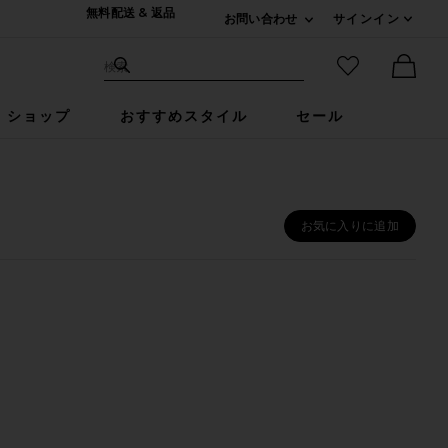
無料配送 & 返品
お問い合わせ
サインイン
Expand For ご連絡
サイト検索
お気に入りア
検索
Ther
ショップ
おすすめスタイル
セール
お気に入りに追加