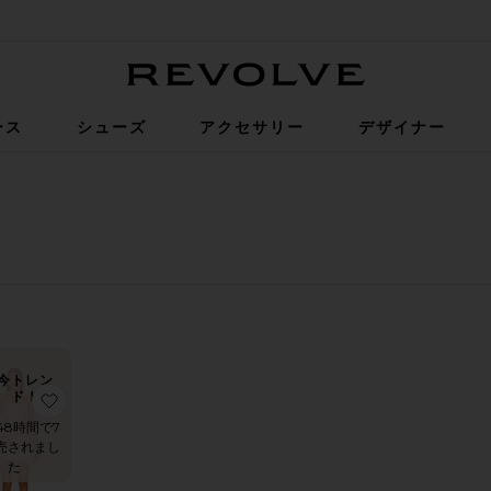
Revolve
ース
シューズ
アクセサリー
デザイナー
ト
今トレン
ド！
 BLANC ミニドレス
入りクロシェマキシドレス
お気に入りJASMINE MARAYA ミニドレス
48時間で7
売されまし
た