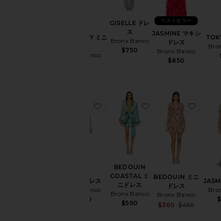
ウ
ェ
ア
ベストセラー
GISELLE ドレ
&
ス
JASMINE マキシ
COURTNEY ミニ
TOK
カ
Bronx Banco
ドレス
ドレス
Bro
バ
$750
Bronx Banco
Bronx Banco
ー
$850
$750
ア
ッ
プ
ト
お気に入りPARIS ドレス
お気に入りBEDOUIN
お気に
ッ
プ
ス
サ
イ
ズ
BEDOUIN
COASTAL ミ
BEDOUIN ミニ
PARIS ドレス
JASM
ニドレス
ドレス
Bronx Banco
Bro
カ
Bronx Banco
Bronx Banco
$1,250
$
ラ
$590
Sale pr
$360
$450
ー
Previou