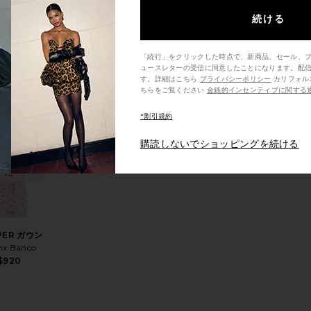
続ける
LIE ドレス
nx Banco
「続行」をクリックした時点で、新商品、セール、
$950
ュースレターの受信に同意したことになります。配
す。詳細はこちら
プライバシーポリシー
カリフォルニア州の消費者の方は、こ
ちらをご覧ください
金銭的インセンティブに関する
*割引規約
今トレン
ド！
ウン
A ミニドレス
入りVENICE マキシガウン
お気に入りHARPER ガウン
購読しないでショッピングを続ける
48時間で5
売されまし
た
PER ガウン
nx Banco
$920