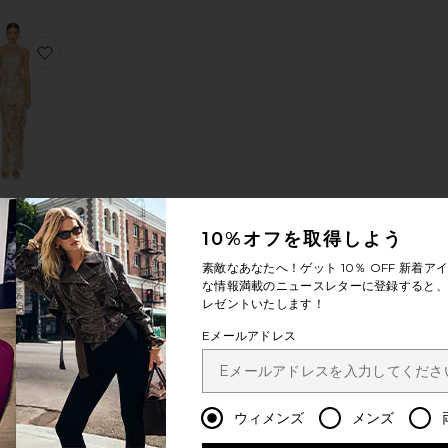
ックガウン
IA ドレス
入りGISELLE マキシドレス
お気に入りJASMINE マキシドレス
INE マキシ
ドレス
10%オフを取得しよう
nx Banco
$780
素敵なあなたへ！ゲット
10％ OFF
新着アイ
な情報満載のニュースレターに登録すると、1
レゼントいたします！
Eメールアドレス
キシドレス
ドレス
入りDAHLIA ガウン
お気に入りROSALIE ドレス
ウィメンズ
メンズ