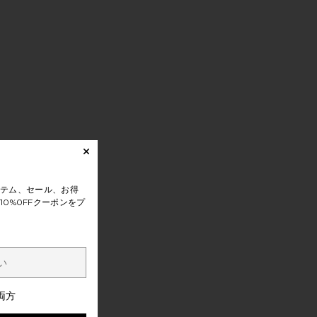
テム、セール、お得
0%0FFクーポンをプ
両方