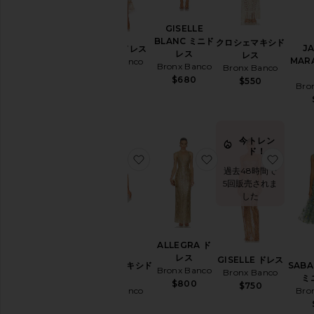
リ
ー
GISELLE
デ
BLANC ミニド
クロシェマキシド
J
SICILIA ドレス
ニ
レス
レス
MAR
Bronx Banco
ム
Bronx Banco
Bronx Banco
$368
$680
$550
ド
Bro
レ
ス
&
ワ
今トレン
ン
ド！
お気に入りDAHLIA マキシドレス
お気に入りALLEGR
お気に
ピ
過去48時間で
ー
5回販売されま
ス
した
ジ
ャ
ケ
ッ
ALLEGRA ド
ト
レス
GISELLE ドレス
DAHLIA マキシド
SAB
&
Bronx Banco
Bronx Banco
レス
ミ
コ
$800
$750
Bronx Banco
Bro
ー
$880
ト