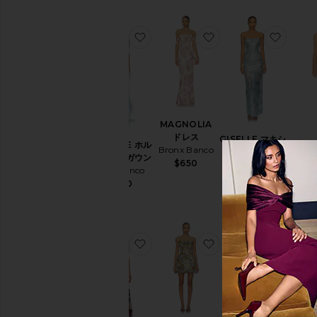
Price
お気に入りMADELINE ホルターネ
お気に入りMAGNOL
お気に
MAGNOLIA
ドレス
GISELLE マキシ
MADELINE ホル
JASM
Bronx Banco
ドレス
ターネックガウン
$650
Bronx Banco
Bronx Banco
Bro
$750
$1,300
お気に入りJASMINE フローラルマ
お気に入りBELLA 
お気に