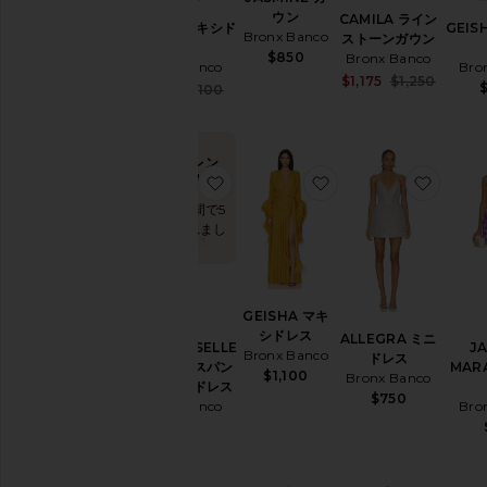
ウン
CAMILA ライン
GEISHA マキシド
GEIS
Bronx Banco
ストーンガウン
レス
$850
Bronx Banco
Bronx Banco
Bro
Sale pr
$1,175
$1,250
$
Sale price:
$935
$1,100
Previou
Previous price:
今トレン
ド！
お気に入りMADEMOISELLE ブ
お気に入りGEISHA
お気に
過去48時間で5
回販売されまし
た
GEISHA マキ
シドレス
ALLEGRA ミニ
MADEMOISELLE
J
Bronx Banco
ドレス
ブライダルスパン
MAR
$1,100
Bronx Banco
コールミニドレス
$750
Bronx Banco
Bro
$595