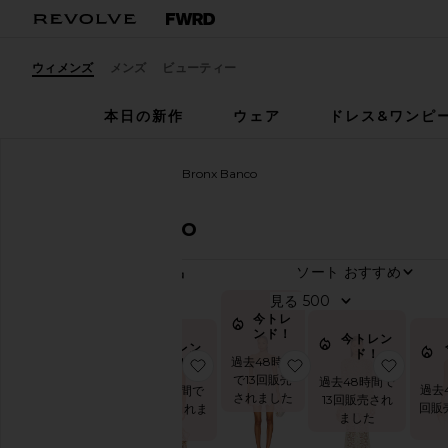
ウィメンズ
メンズ
ビューティー
本日の新作
ウェア
ドレス&ワンピ
ウィメンズ
デザイナー
Bronx Banco
Bronx Banco
ソー
336
商品
カ
見る
テ
ゴ
今トレ
リ
ンド！
今トレン
ー
今トレン
ド！
過去48時間
ド！
お気に入りSICILIA ドレス
お気に入りGISELLE
お気に
で13回販売
過去48時間で
ア
過去
過去48時間で
されました
13回販売され
ク
回販
25回販売されま
ました
セ
した
サ