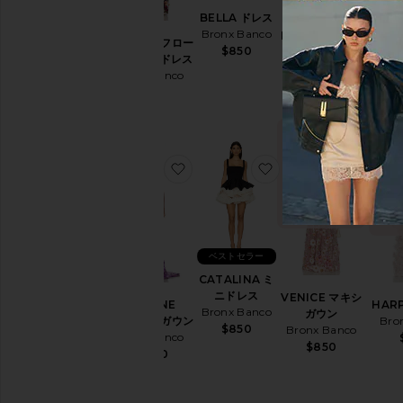
BELLA ドレス
Bronx Banco
DAHLIA ガウン
JASMINE フロー
ROSA
$850
Bronx Banco
ラルマキシドレス
Bro
$880
Bronx Banco
$850
今トレン
ド！
お気に入りJASMINE FUCHSIA ガ
お気に入りCATALIN
お気に
過去48時間で
過去
7回販売されま
回販
した
ベストセラー
CATALINA ミ
ニドレス
VENICE マキシ
JASMINE
HAR
Bronx Banco
ガウン
FUCHSIA ガウン
Bro
$850
Bronx Banco
Bronx Banco
$850
$1,200