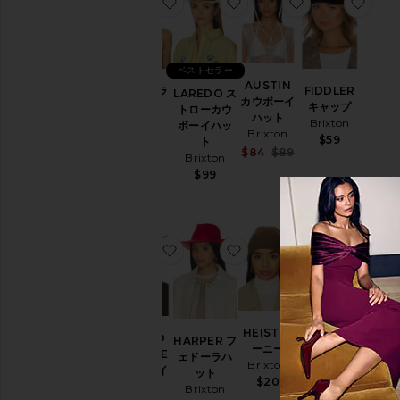
お気に入りフェドーラ
お気に入りLAREDO ス
お気に入りAUS
お気
ベストセラー
AUSTIN
FIDDLER
フェドーラ
LAREDO ス
カウボーイ
キャップ
Brixton
トローカウ
ハット
Brixton
$49
ボーイハッ
Brixton
$59
ト
Sale price:
$84
$89
Brixton
Previous price:
$99
お気に入りEL PASO RESERVE 
お気に入りHARPER フ
お気に入りHEI
お気
HEIST ビ
MESSER ハ
EL PASO
HARPER フ
ーニー
ット
RESERVE
ェドーラハ
Brixton
Brixton
カウボーイ
ット
$20
ハット
$75
Brixton