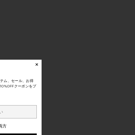
テム、セール、お得
0%0FFクーポンをプ
両方