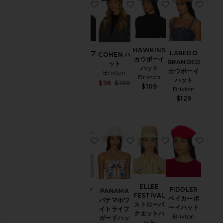
お気に入りLAYTON フェドーラ
お気に入りCOHEN ハット
お気に入りHAW
お気
HAWKINS
LAREDO
LAYTON フ
COHEN ハ
カウボーイ
BRANDED
ェドーラ
ット
ハット
カウボーイ
Brixton
Brixton
Brixton
ハット
Sale price:
$122
Sale price:
$96
$109
$109
Brixton
Previous price:
$129
Previous price:
$129
お気に入りEL PASO ハット
お気に入りPANAMA パ
お気に入りELL
お気
ELLEE
FIDDLER
EL PASO
PANAMA
FESTIVAL
ベイカーボ
ハット
パナマホワ
ストローバ
ーイハット
Brixton
イトライフ
クエットハ
Brixton
$129
ガードハッ
ット