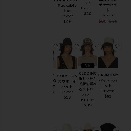
Lyons Knit
ット
チャーハッ
ット
Packable
Brixton
ト
Brixton
Hat
$40
Brixton
$69
Brixton
Sale pri
$80
$159
$49
Previou
お気に入りSUNDAY CRUISING C
お気に入りHOUSTON 
お気に入りRE
お気
新作
REDDING
HARMONY
SUNDAY
HOUSTON
折りたたん
バケットハ
CRUISING
カウボーイ
で持ち運べ
ット
CLUB トラ
ハット
るストロー
Brixton
ッカーハッ
Brixton
ハット
ト
$69
$59
Brixton
Brixton
$119
$30