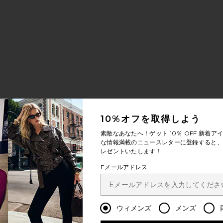
トローカウボーイハット
TIN カウボーイハット
に入りFIDDLER キャップ
10%オフを取得しよう
素敵なあなたへ！ゲット
10％ OFF
新着アイ
カウボーイハット
ェドーラハット
ST ビーニー
に入りMESSER ハット
な情報満載のニュースレターに登録すると、1
レゼントいたします！
Eメールアドレス
ウィメンズ
メンズ