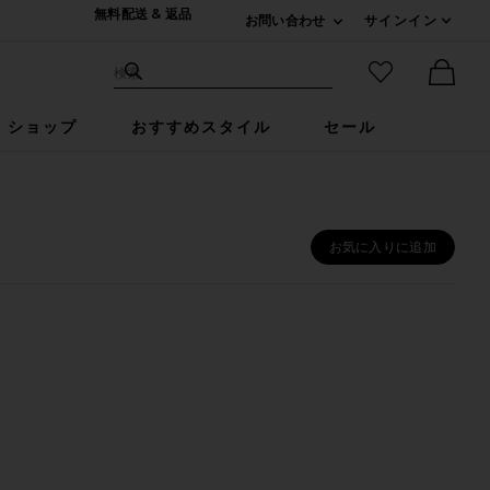
無料配送 & 返品
お問い合わせ
サインイン
Expand For ご連絡
サイト検索
お気に入りア
検索
Ther
ショップ
おすすめスタイル
セール
お気に入りに追加