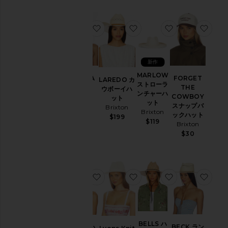
お気に入りJOANNA ハット
お気に入りLAREDO カ
お気に入りMA
お気
新作
MARLOW
FORGET
JOANNA
LAREDO カ
ストローラ
THE
ハット
ウボーイハ
ンチャーハ
COWBOY
Brixton
ット
ット
スナップバ
$65
Brixton
Brixton
ックハット
$199
$119
Brixton
$30
お気に入りバケットハット
お気に入りLyons Knit Pac
お気に入りBEL
お気
BELLS ハ
BECK ラン
バケットハ