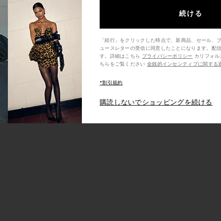
続ける
「続行」をクリックした時点で、新商品、セール、
ュースレターの受信に同意したことになります。配
す。詳細はこちら
プライバシーポリシー
カリフォルニア州の消費者の方は、こ
ちらをご覧ください
金銭的インセンティブに関する
ターバケットハット
ンチャーハット
NAMA ネイビーパナマストローバケットハット
に入りフェドーラ
*割引規約
購読しないでショッピングを続ける
ce:
s price: