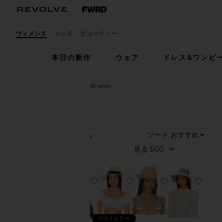
ウィメンズ
メンズ
ビューティー
本日の新作
ウェア
ドレス&ワンピ
ウィメンズ
デザイナー
Brixton
Brixton
ア
ソート
42
商品
イ
テ
見る
ム
ウ
ィ
お気に入りOdessa Straw Packable 
お気に入りJOANNA ハッ
お気に入りODE
お気
メ
ン
ズ
メ
ベストセラー