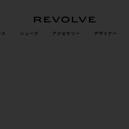
Revolve
ース
シューズ
アクセサリー
デザイナー
Cowboy Hat
ト
SSA カウボーイハット
に入りフェドーラ