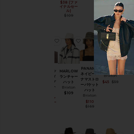
Brixton
$38 (ファ
Sale price:
イナルセー
$129
ル)
Previous price:
$109
お気に入りDION パッカブルウィン
お気に入りMARLOW ラ
お気に入りPA
お気
PANAMA
フェドーラ
DION パッ
MARLOW
ネイビーパ
Brixton
カブルウィ
ランチャー
ナマストロ
ンターバケ
Sale pri
ハット
$45
$59
ーバケット
Previou
ットハット
Brixton
ハット
Brixton
$109
Brixton
$23 (ファ
Sale price:
Sale price:
$110
イナルセー
Previous price:
ル)
$169
Previous price:
$69