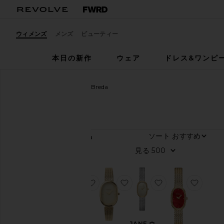
ウィメンズ
メンズ
ビューティー
本日の新作
ウェア
ドレス&ワンピ
ウィメンズ
デザイナー
Breda
Breda
ソート
27
商品
カ
見る
ラ
ー
お気に入りJANE ウォッチ
お気に入りJANE ウォッチ
お気に入りJANE
お気に
Price
JANE ウ
JANE ウ