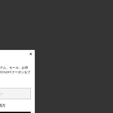
テム、セール、お得
0%0FFクーポンをプ
両方