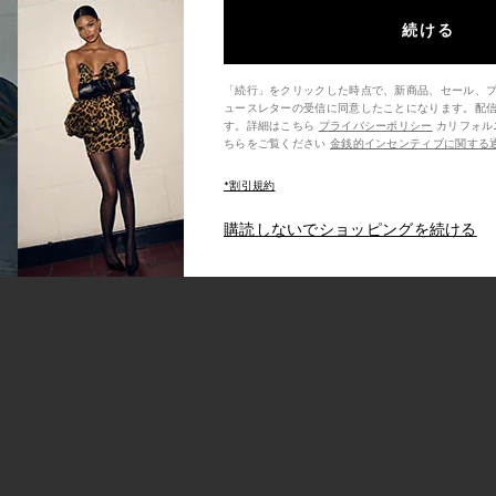
続ける
「続行」をクリックした時点で、新商品、セール、
ュースレターの受信に同意したことになります。配
す。詳細はこちら
プライバシーポリシー
カリフォルニア州の消費者の方は、こ
ちらをご覧ください
金銭的インセンティブに関する
*割引規約
購読しないでショッピングを続ける