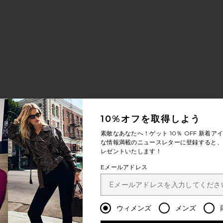
ED ウォッチ
 ウォッチ
10%オフを取得しよう
素敵なあなたへ！ゲット
10％ OFF
新着アイ
な情報満載のニュースレターに登録すると、1
レゼントいたします！
Eメールアドレス
ウィメンズ
メンズ