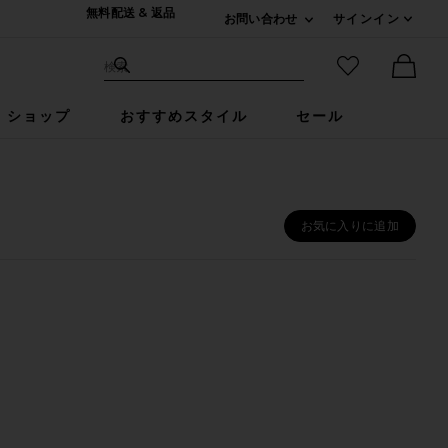
無料配送 & 返品
お問い合わせ
サインイン
Expand For ご連絡
サイト検索
お気に入りア
検索
Ther
ショップ
おすすめスタイル
セール
お気に入りに追加