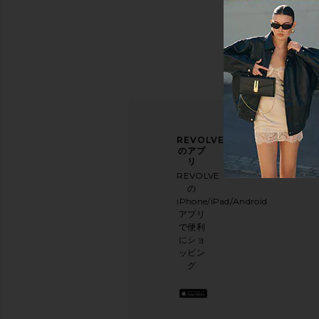
ニュ
アン
REVOLVE
ース
ケー
のアプ
レタ
トに
リ
ー登
ご協
REVOLVE
録
力く
の
ださ
iPhone/iPad/Android
メー
い
アプリ
ルニ
本日
で便利
ュー
のお
にショ
スレ
買い
ッピン
ター
物に
グ
に登
関す
録し
る簡
て、
単な
10%
アン
オフ