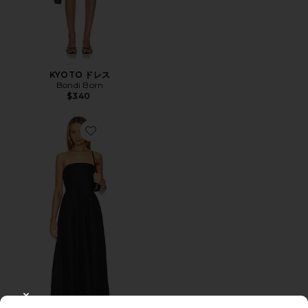
KYOTO ドレス
Bondi Born
$340
Favorite BORMIO マキシドレス
CLOSE MODAL