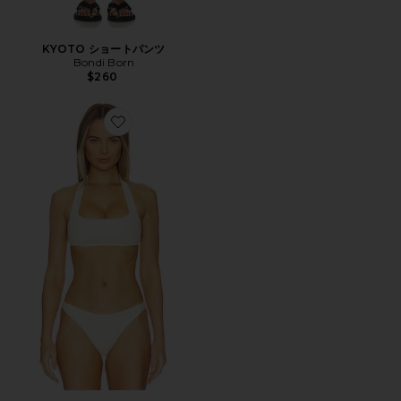
KYOTO ショートパンツ
Bondi Born
$260
Favorite CARA スイム