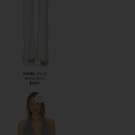
KOBE パンツ
Bondi Born
$400
Favorite ISABELLA スイム