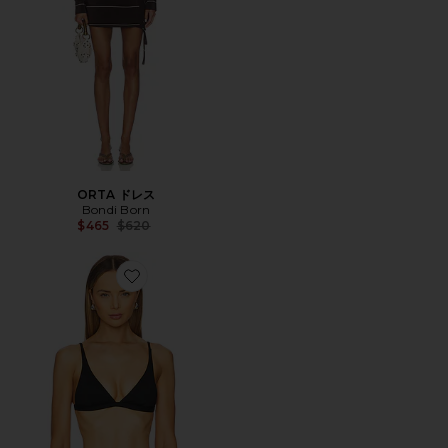
ORTA ドレス
Bondi Born
Previous price:
$465
$620
Favorite LANA ビキニトップ