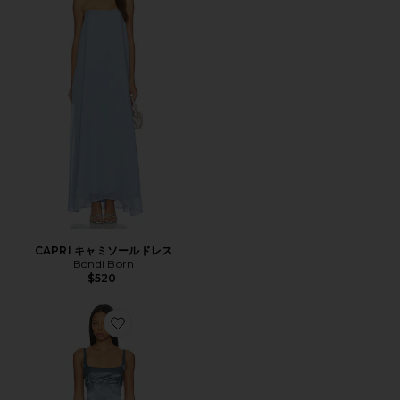
CAPRI キャミソールドレス
Bondi Born
$520
Favorite KOBE ドレス