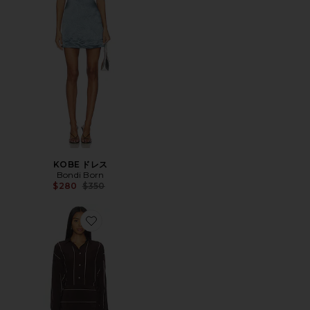
KOBE ドレス
Bondi Born
Previous price:
$280
$350
Favorite ORTA ドレス