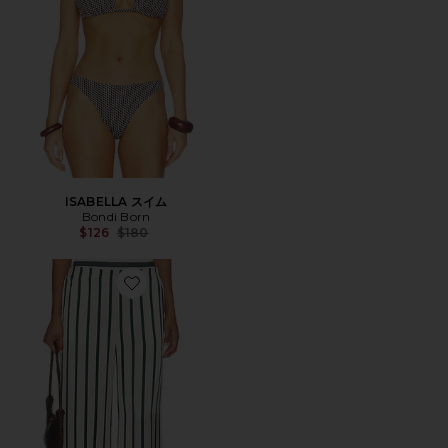
ISABELLA スイム
Bondi Born
Previous price:
$126
$180
Favorite CANNES パンツ