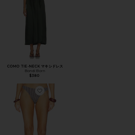
COMO TIE-NECK マキシドレス
Bondi Born
$380
Favorite LEYA スイム