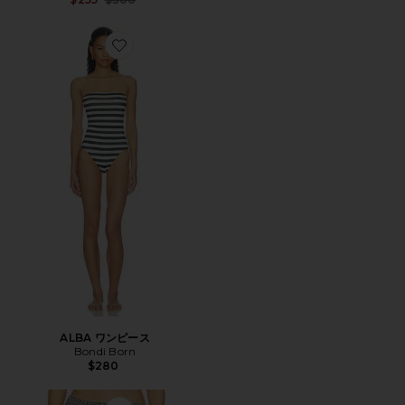
Favorite ALBA ワンピース
ALBA ワンピース
Bondi Born
$280