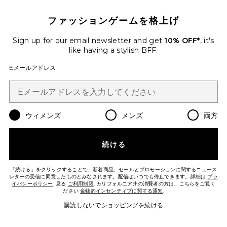
ファッションゲームを格上げ
BORMIO マキシドレス
Sign up for our email newsletter and get
10% OFF*
, it's
Bondi Born
Previous price:
$361
$445
like having a stylish BFF.
Eメールアドレス
Favorite KOBE ラップオーバーマキシスカート
ウィメンズ
メンズ
両方
続ける
「続ける」をクリックすることで、新着商品、セールとプロモーションに関するニュース
レターの受信に同意したものとみなされます。配信はいつでも停止できます。詳細は
プラ
イバシーポリシー
. 見る
ご利用制限
. カリフォルニア州の消費者の方は、こちらをご覧く
ださい
金銭的インセンティブに関する通知
.
購読しないでショッピングを続ける