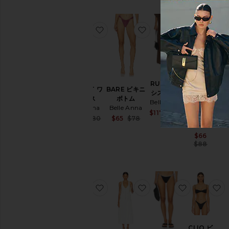
お気に入りMARGOT ワンピース
お気に入りBARE ビキ
お気に入りR
MARIS
ワイドト
RUMI マキ
ライアン
MARGOT ワ
BARE ビキニ
シスカート
グルビキ
ンピース
ボトム
Belle Anna
ニトップ
Belle Anna
Belle Anna
Sale price:
$117
$180
Belle
Sale price:
Sale price:
$135
$180
$65
$78
Previous price
Anna
Previous price:
Previous price:
Sale 
$66
Prev
$88
お気に入りMARIN ワンピース
お気に入りSIENA ドレ
お気に入りD
CLIO ビ