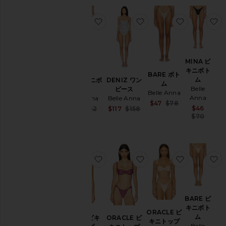
お気に入りRAE ビキニボトム
お気に入りDENIZ ワ
お気に入りB
MINA ビ
キニボト
BARE ボト
ム
RAE ビキニボ
DENIZ ワン
ム
Belle
トム
ピース
Belle Anna
Anna
Belle Anna
Belle Anna
Sale price:
$47
$78
Sale 
$46
Sale price:
Sale price:
$58
$82
$117
$158
Previous price
Prev
$70
Previous price:
Previous price:
お気に入りMARIS ビキニトップ
お気に入りORACLE 
お気に入りO
BARE ビ
キニボト
ORACLE ビ
ム
MARIS ビキ
ORACLE ビ
キニトップ
Belle