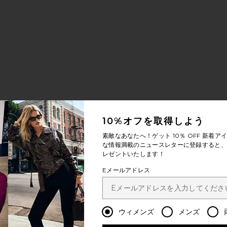
price:
:
ious price:
ップ
AKINA トップ
お気に入りDENIZ ビキニボトム
10%オフを取得しよう
素敵なあなたへ！ゲット
10％ OFF
新着アイ
な情報満載のニュースレターに登録すると、1
レゼントいたします！
Eメールアドレス
price:
:
ウィメンズ
メンズ
ious price: