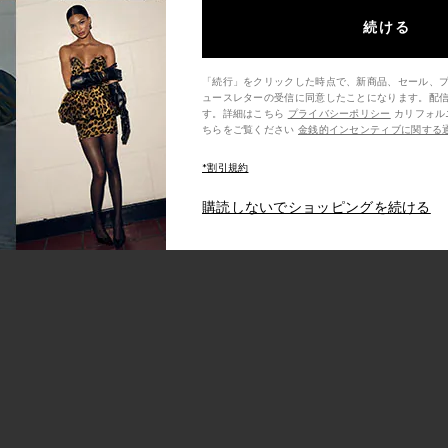
続ける
ニボトム
UMI マキシスカート
お気に入りMARIS ワイドトライアングルビキニトップ
「続行」をクリックした時点で、新商品、セール、
ュースレターの受信に同意したことになります。配
す。詳細はこちら
プライバシーポリシー
カリフォルニア州の消費者の方は、こ
ちらをご覧ください
金銭的インセンティブに関する
*割引規約
購読しないでショッピングを続ける
:
price:
ious price:
ス
ENIZ ボトム
お気に入りCLIO ビキニトップ