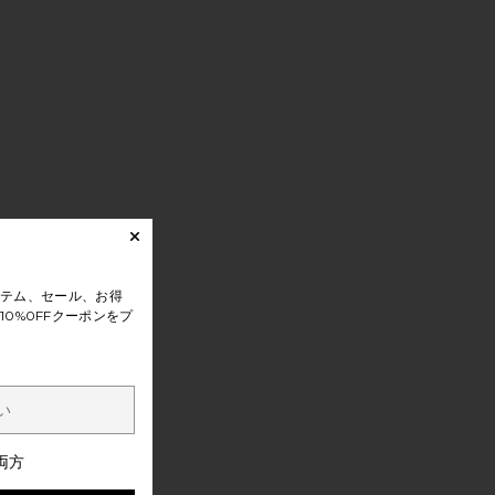
テム、セール、お得
0%0FFクーポンをプ
両方