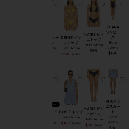
ー
お気に入りFINCH ショートパンツ
お気に入りDENIZ ビ
お気に入りM
ト
ス
イ
ム
CLARA
ウ
ワンピー
MARIS ビキ
ェ
ス
FINCH ショー
DENIZ ビキ
ニトップ
ア
Belle
トパンツ
ニトップ
Belle Anna
&
Anna
Belle Anna
Belle Anna
$88
カ
$180
$140
Sale price:
$88
$110
バ
Previous price:
ー
ア
ッ
プ
お気に入りZEPHYR ドレス
お気に入りPOSIE トッ
お気に入りM
ト
ッ
プ
ス
RHEA ミ
ベストセラー
ニスカー
MARIS ビキ
ト
ZEPHYR ド
POSIE トップ
ニボトム
サ
Belle
レス
Belle Anna
Belle Anna
イ
Anna
Belle Anna
Sale price:
$105
$150
Sale price:
$70
$82
ズ
Previous price:
Sale 
$190
$90