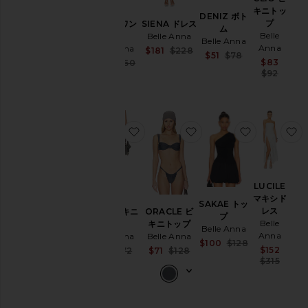
キニトッ
DENIZ ボト
プ
MARIN ワン
SIENA ドレス
ム
Belle
ピース
Belle Anna
Belle Anna
Anna
Belle Anna
Sale price:
$181
$228
Sale price:
$51
$78
Previous price:
Sale 
$83
Sale price:
$135
$160
Previous price
Prev
$92
Previous price:
お気に入りBARE ビキニボトム
お気に入りORACLE 
お気に入りS
LUCILE
マキシド
SAKAE トッ
レス
BARE ビキニ
ORACLE ビ
プ
Belle
ボトム
キニトップ
Belle Anna
Anna
Belle Anna
Belle Anna
Sale price:
$100
$128
Sale 
$152
Sale price:
Sale price:
$60
$72
$71
$128
Previous price
Prev
$315
Previous price:
Previous price: