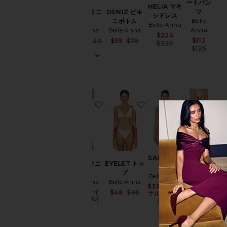
ートパン
HELIA マキ
ツ
TWYLA ミニ
DENIZ ビキ
シドレス
Belle
ドレス
ニボトム
Belle Anna
Anna
Belle Anna
Belle Anna
Sale price:
$224
Sale 
$112
Sale price:
Sale price:
$207
$220
$59
$78
Previous price
$320
Prev
$125
Previous price:
Previous price:
お気に入りAIME ビキニボトム
お気に入りEYELET ト
お気に入りS
DENIZ
ビキニボ
SAKINA ト
トム
AIME ビキニ
EYELET トッ
ップ
Belle
ボトム
プ
Belle Anna
Anna
Belle Anna
Belle Anna
$33 (ファイ
Sale price:
$18 (フ
Sale 
$13 (ファイ
Sale price:
Sale price:
$48
$96
ナルセール)
ァイナル
ナルセール)
Previous price:
Previous price
$132
セール)
Previous price:
$76
Prev
$78