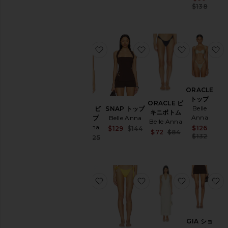
Previous price
Prev
$138
カ
ラ
ー
お気に入りORACLE ビキニトップ
お気に入りSNAP トッ
お気に入りO
Price
ORACLE
トップ
ORACLE ビ
Belle
ORACLE ビ
SNAP トップ
キニボトム
Anna
キニトップ
Belle Anna
Belle Anna
Belle Anna
Sale 
$126
Sale price:
$129
$144
Sale price:
$72
$84
Prev
$132
Previous price:
Sale price:
$107
$125
Previous price
Previous price:
お気に入りTWYLA ミニドレス
お気に入りDENIZ ビ
お気に入りH
GIA ショ