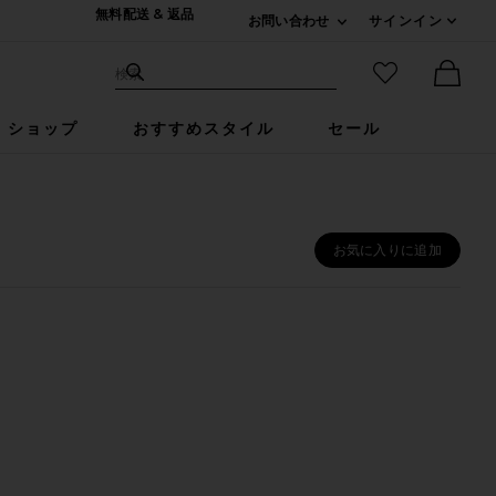
無料配送 & 返品
お問い合わせ
サインイン
Expand For ご連絡
サイト検索
お気に入りア
検索
Ther
ショップ
おすすめスタイル
セール
お気に入りに追加