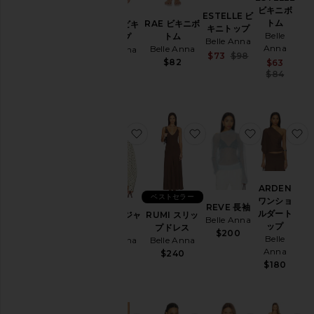
ワ
ビキニボ
ESTELLE ビ
ン
トム
RAE ビキニボ
MARIS ビキ
キニトップ
ピ
Belle
トム
ニトップ
Belle Anna
ー
Anna
Belle Anna
Belle Anna
Sale price:
$73
$98
ス
Sale 
$82
$88
$63
Previous price
Prev
$84
ジ
ャ
ケ
ッ
ト
お気に入りGLOBO ジャケット
お気に入りRUMI スリ
お気に入りR
&
コ
ー
ト
ARDEN
シ
ベストセラー
ワンショ
REVE 長袖
ョ
ルダート
GLOBO ジャ
RUMI スリッ
Belle Anna
ー
ップ
ケット
プドレス
$200
ト
Belle
Belle Anna
Belle Anna
パ
Anna
$280
$240
ン
$180
ツ
ス
カ