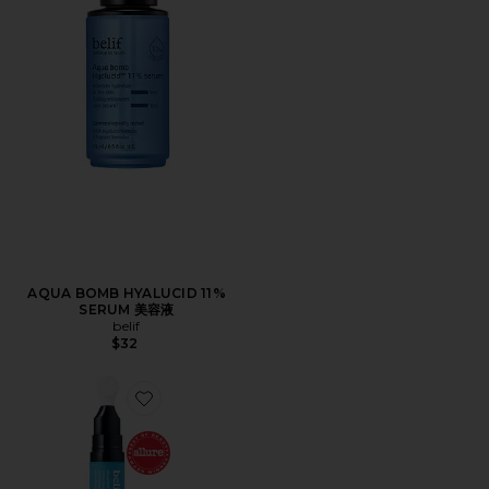
AQUA BOMB HYALUCID 11%
SERUM 美容液
belif
$32
Favorite AQUA BOMB EYE GEL アイジェル