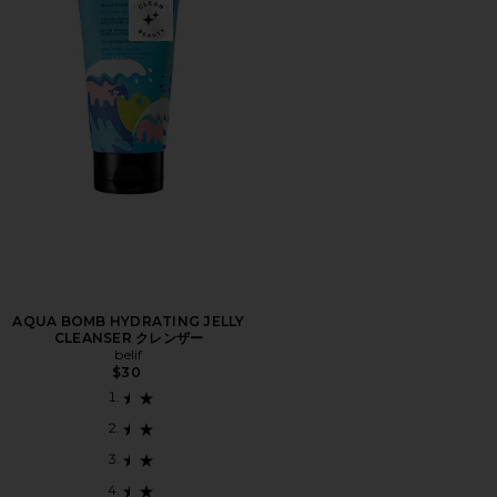
AQUA BOMB HYDRATING JELLY
CLEANSER クレンザー
belif
$30