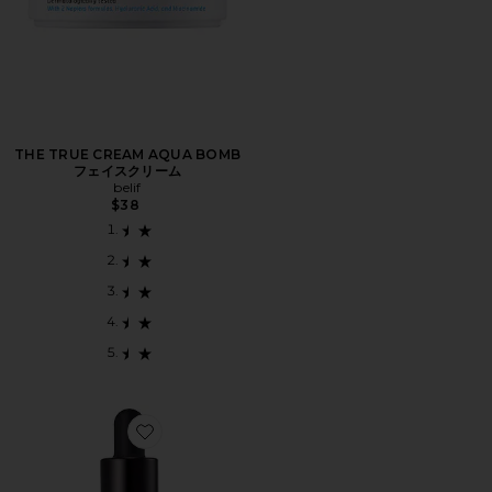
THE TRUE CREAM AQUA BOMB
フェイスクリーム
belif
$38
Favorite AQUA BOMB HYALUCID 11% SERUM 美容液