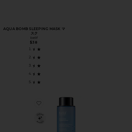
AQUA BOMB SLEEPING MASK マ
スク
belif
$38
Favorite AQUA BOMB HYDRATING TONER 化粧水