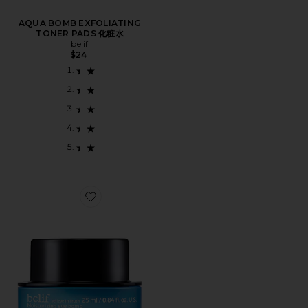
AQUA BOMB EXFOLIATING
TONER PADS 化粧水
belif
$24
Favorite MOISTURIZING EYE BOMB モイスチャライザ