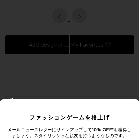
page
of 1, currently selected
1
Add designer to My Favorites
FOOTER
CLOSE MODAL
10%オフを取得しよう
ファッションゲームを格上げ
メールを送信することにより、当社のニュースレターに登録。いつで
も配信停止できます。
プライバシーポリシー
メールニュースレターにサインアップして
10% OFF*
を獲得し
Email Address
ましょう。スタイリッシュな親友を持つようなものです。