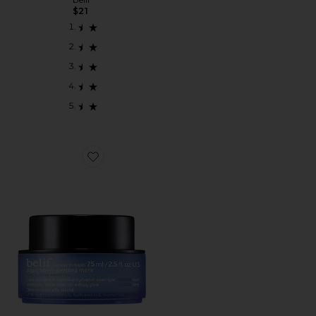
$21
Favorite AQUA BOMB SLEEPING MASK マスク