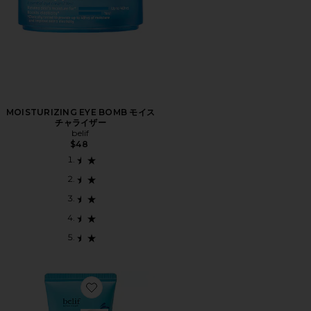
MOISTURIZING EYE BOMB モイス
チャライザー
belif
$48
Favorite AQUA BOMB HYDRATING JELLY CLEANS