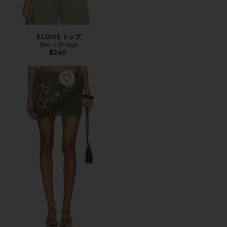
ELOISE トップ
Bec + Bridge
$240
Favorite CAMELIA スカート