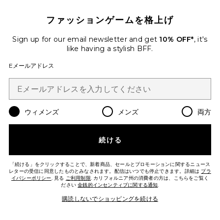
$380
ファッションゲームを格上げ
Sign up for our email newsletter and get
10% OFF*
, it's
like having a stylish BFF.
Favorite MIRABELLE ドレス
Eメールアドレス
ウィメンズ
メンズ
両方
続ける
「続ける」をクリックすることで、新着商品、セールとプロモーションに関するニュース
レターの受信に同意したものとみなされます。配信はいつでも停止できます。詳細は
プラ
イバシーポリシー
. 見る
ご利用制限
. カリフォルニア州の消費者の方は、こちらをご覧く
ださい
金銭的インセンティブに関する通知
.
購読しないでショッピングを続ける
MIRABELLE ドレス
Bec + Bridge