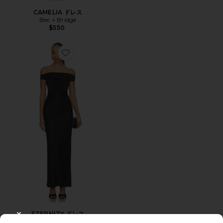
CAMELIA ドレス
Bec + Bridge
$550
Favorite ETERNITY ドレス
ETERNITY ドレス
CLOSE MODAL
Bec + Bridge