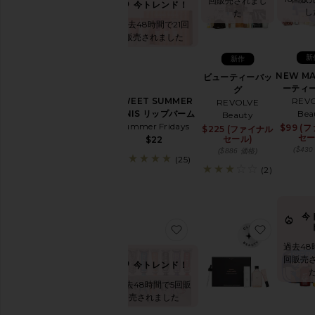
回販売されまし
ご
今トレンド！
し
た
自
過去48時間で21回
宅
販売されました
で
快
新
新作
適
NEW M
に
ビューティーバッ
ーティ
ビ
グ
SWEET SUMMER
REV
ュ
REVOLVE
MINIS リップバーム
Bea
ー
Beauty
Summer Fridays
テ
$99 (
$225 (ファイナル
セー
セール)
$22
ィ
($43
($886 価格)
ー
(25)
製
(2)
品
を
バ
ー
今
お気に入り7 DAYS トラ
お気に入りT
チ
ャ
過去48
ル
回販売
今トレンド！
試
着
過去48時間で5回販
売されました