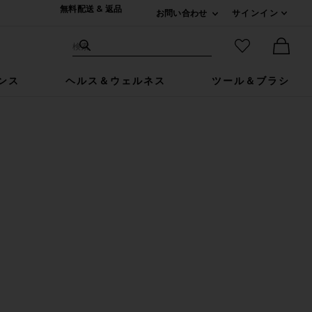
無料配送 & 返品
お問い合わせ
サインイン
Expand For ご連絡
サイト検索
お気に入りア
検索
Ther
ンス
ヘルス＆ウェルネス
ツール＆ブラシ