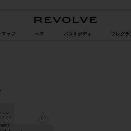
Revolve
クアップ
ヘア
バス＆ボディ
フレグラ
0
0
FILTER
SELECTED
FILTER
SELECTED
ソート
見る
トレン
ド！
R MINIS リップバーム
りビューティーバッグ
お気に入りNEW MAMA ビューティーバッグ
お気に入りCOLLEGE ビューティーバッグ
8時間で
売されま