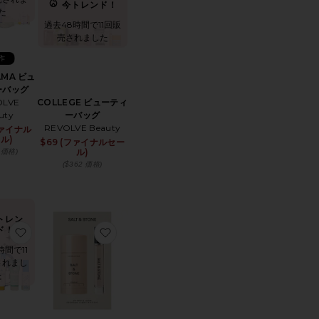
今トレンド！
た
過去48時間で11回販
売されました
作
AMA ビュ
ーバッグ
COLLEGE ビューティ
OLVE
ーバッグ
uty
REVOLVE Beauty
ファイナル
ル)
$69 (ファイナルセー
ル)
0 価格)
($362 価格)
トレン
ド！
ベルトゥースペーストキット
HE ESSENTIAL MAMA-SAFE LINEUP バス＆ボディソルト
お気に入りSUN BELT SAMPLER トラベルパック
お気に入りSAFFRON & CEDAR DEODOR
時間で11
されまし
た