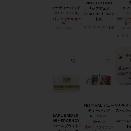
PINK LIP DUO
ビューティーバッグ
REV
リップデュオ
REVOLVE Beauty
Bea
Charlotte Tilbury
$39 (ファイナルセー
$59 (
$26
ル)
セー
(64)
($137 価格)
($37
今
お気に入りPEARL BRIDE
お気に入り
過去48
回販売
SUPER 
FESTIVAL ビュー
スーパー
ティーバッグ
PEARL BRIDES
REVOLVE
MINIMERGENCY
Pinch Pr
Beauty
KIT パールブライドミ
$
$49 (ファイナル