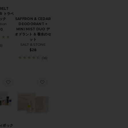
BELT
ER トラベ
SAFFRON & CEDAR
ック
DEODORANT +
tion
MINI MIST DUO デ
30
オドラント & 香水のセ
ット
SALT & STONE
6)
$28
(16)
グ
LOSSY FRESH PINK LIP DUO リップデュオ
お気に入りビューティボックス
お気に入りBELLY SPA KIT ベリースパキッ
ィボック