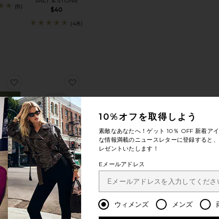
SALT & STONE
(8)
$40
(48)
VER DEODORANT + MINI MIST DUO デオドラント & 香水のセッ
ANILLA HAZE EXTRAIT + ANGEL DUST EXTRAIT HOLIDA
お気に入りHOME GIFT BOX ホームギフトボックス
お気に入りLAST TOAST ON THE COAST 
10%オフを取得しよう
素敵なあなたへ！ゲット
10％ OFF
新着アイ
な情報満載のニュースレターに登録すると、1
セラー
レゼントいたします！
 GIFT
Eメールアドレス
ホームギフ
LAST TOAST ON
ックス
THE COAST
a Eco
BACHELORETTE
35
KIT LAST TOAST
ウィメンズ
メンズ
ON THE COAST バ
チェロレッテキット