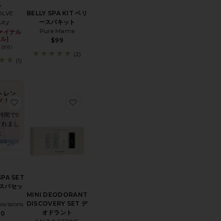
ス
BELLY SPA KIT ベリ
OLVE
ースパキット
uty
Pure Mama
ファイナル
ル)
$99
5 価格)
(2)
(1)
トレン
ド！
S MINIMERGENCY KIT パールブライドミニマージェンシーキット
FESTIVAL ビューティーバッグ
お気に入りSUPER SPA SET スーパースパセット
お気に入りMINI DEODORANT DISCOVE
時間で9
されまし
た
SPA SET
スパセッ
MINI DEODORANT
ト
DISCOVERY SET デ
ovisions
オドラント
40