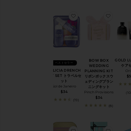
お気に入りDELICIA DREN
お気に入り
GOLD L
BOW BOX
ベストセラー
ケア
WEDDING
DELICIA DRENCH
Or
PLANNING KIT
JET SET トラベルセ
$
リボンボックスウ
ット
ェディングプラン
Sol de Janeiro
ニングキット
$34
Pinch Provisions
(1
$34
(19)
(8)
お気に入りHANGOVER 
お気に入り