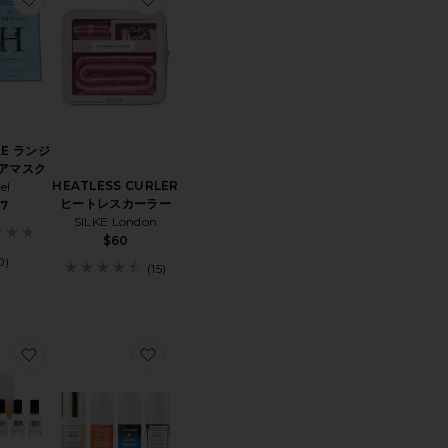
EE ランジ
アマスク
HEATLESS CURLER
el
ヒートレスカーラー
17
SILKE London
$60
0)
(15)
 DISCOVERY SET ヘアセット
OSE SALVE TIN TRIO ローズサルブ缶 3個入り
お気に入りDeluxe Trio Set
お気に入りSUPERSTARS スキンケアキット