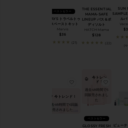
SUN 
THE ESSENTIAL
ベストセラー
SAMPL
MAMA-SAFE
7 DAYS トラベルトゥ
ルパ
LINEUP バス＆ボ
ースペーストキット
Vaca
ディソルト
Marvis
$
HATCH Mama
$36
$128
(21)
(22)
(4
今トレン
お気に入りビューティーバッ
お気に入りG
ド！
過去48時間で5
回販売されまし
今トレンド！
た
過去48時間で6回販
売されました
ベストセラー
ビューテ
GLOSSY FRESH