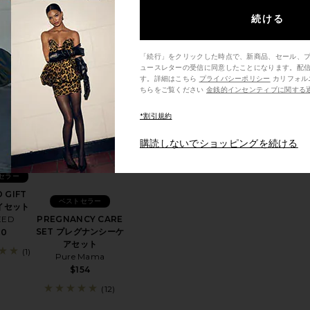
Pinch Provisions
続ける
$28
「続行」をクリックした時点で、新商品、セール、
ュースレターの受信に同意したことになります。配
す。詳細はこちら
プライバシーポリシー
カリフォルニア州の消費者の方は、こ
DY) KIT ボディ用保湿剤
IRST EXPERIENCE セット
お気に入りCLOUD GIFT SET アイセット
お気に入りPREGNANCY CARE SET 
ちらをご覧ください
金銭的インセンティブに関する
*割引規約
購読しないでショッピングを続ける
セラー
 GIFT
ベストセラー
アイセット
PREGNANCY CARE
EED
SET プレグナンシーケ
80
アセット
(1)
Pure Mama
$154
(12)