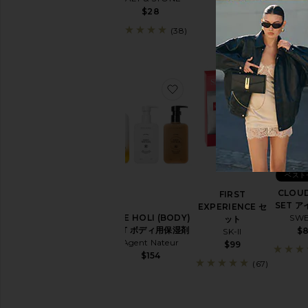
$70
$28
(38)
お気に入りTHE HOLI (BO
お気に入りF
ベスト
CLOUD
FIRST
SET 
EXPERIENCE セ
THE HOLI (BODY)
SW
ット
KIT ボディ用保湿剤
$
SK-II
Agent Nateur
$99
$154
(67)