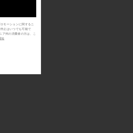
プロモーションに関するニ
信停止はいつでも可能で
プレグナンシーケアセット
通知