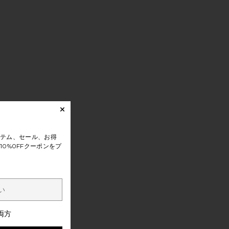
ト
Y SET フレグランスセット
BACHELORETTE KIT LAST TOAST ON THE COAST バチェロレ
テム、セール、お得
0%0FFクーポンをプ
両方