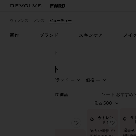
ウィメンズ
メンズ
ビューティー
新作
ブランド
スキンケア
メイ
ビューティー
ギフトセット
ギフトセット
ブランド
価格
—
—
在庫状況
In-
217
商品
Stock
商品
先行
予約
商品
今
今トレン
お気に入りSWEET SUMME
お気に入
ド！
New!
過去4
過去48時間で7
16回販