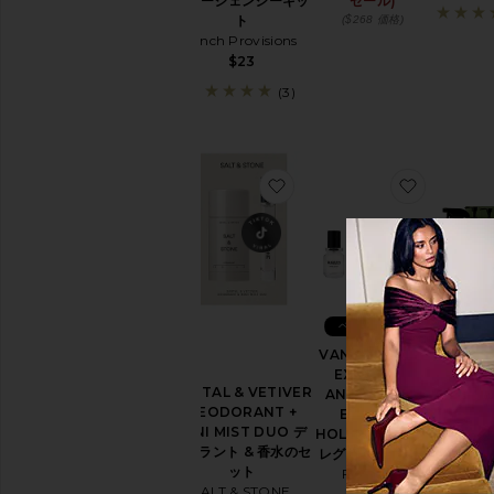
ニマージェンシーキッ
セール)
ト
($268 価格)
Pinch Provisions
$23
(3)
お気に入りSANTAL & VETI
お気に入りV
ベスト
ベストセラー
HOME
VANILLA HAZE
BOX 
EXTRAIT +
SANTAL & VETIVER
トボ
ANGEL DUST
DEODORANT +
Koal
EXTRAIT
MINI MIST DUO デ
$
HOLIDAY SET フ
オドラント & 香水のセ
レグランスセット
ット
FUGAZZI
SALT & STONE