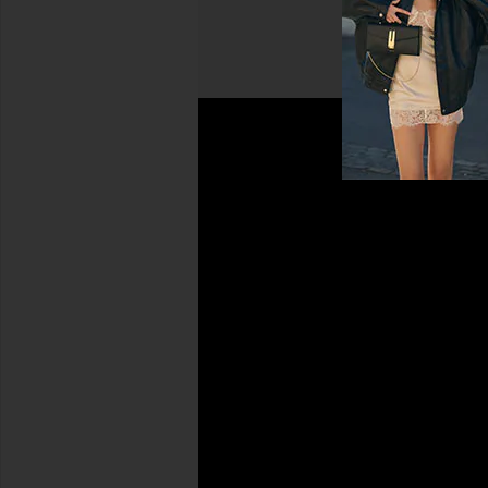
カスタマー
イ
サービス
ン
フ
お問
配
REVOLVE
ォ
い合
送
の特長
メ
ー
わせ
返
アンケー
シ
ョ
1-
品
ト
ン
888-
&
アクセシ
サ
442-
交
ビリティ
イ
5830
換
ロイヤル
ト
支払
サ
ティプロ
に
い方
イ
グラム
つ
法
ズ
い
よく
ガ
て
ある
イ
店