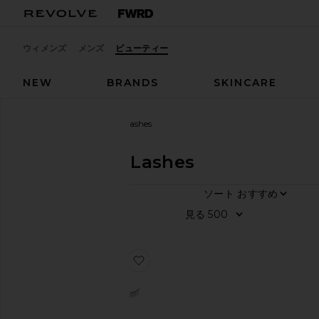
ウィメンズ
メンズ
ビューティー
NEW
BRANDS
SKINCARE
デザイナー
Battington Lashes
Battington Lashes
ソート
1
商品
す
見る
べ
て
見
お気に入りEARHART ラッシュ
る
カ