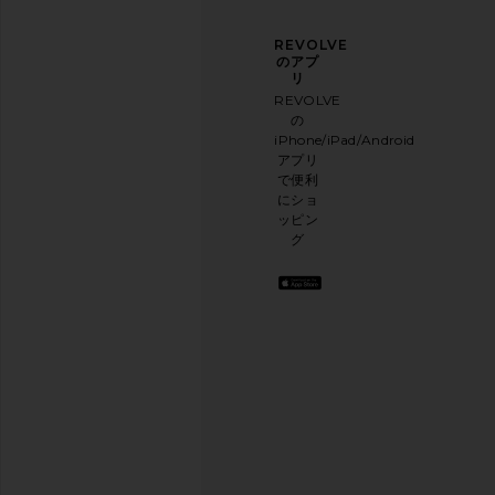
ニュ
アン
REVOLVE
ース
ケー
のアプ
レタ
トに
リ
ー登
ご協
REVOLVE
録
力く
の
ださ
iPhone/iPad/Android
メー
い
アプリ
ルニ
本日
で便利
ュー
のお
にショ
スレ
買い
ッピン
ター
物に
グ
に登
関す
録し
る簡
て、
単な
10%
アン
オフ
ケー
を取
トを
得し
実施
よう
.
して
お洒
おり
落な
ます
コン
テン
アン
ツを
ケー