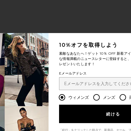
10%オフを取得しよう
素敵なあなたへ！ゲット
10％ OFF
新着アイ
な情報満載のニュースレターに登録すると、1
レゼントいたします！
Eメールアドレス
ウィメンズ
メンズ
続ける
「続行」をクリックした時点で、新商品、セール、