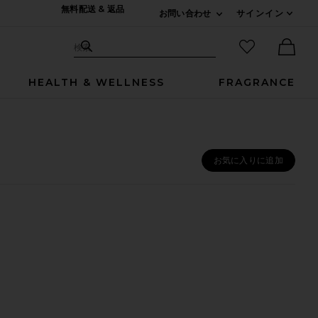
無料配送 & 返品
お問い合わせ
サインイン
Expand For ご連絡
サイト検索
お気に入りア
検索
Ther
HEALTH & WELLNESS
FRAGRANCE
お気に入りに追加