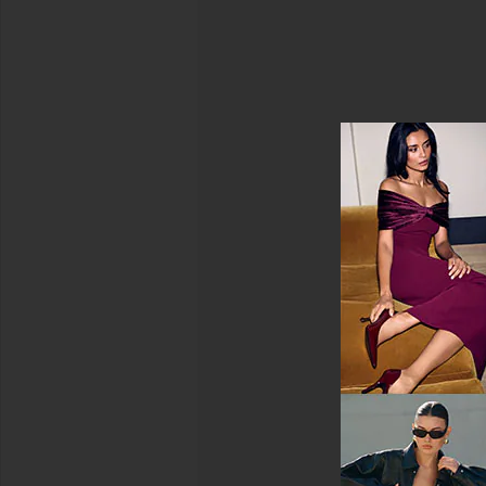
お届
けし
トを
ま
行う
す。
いつ
でも
配信
停止
が可
能で
す。
プラ
イバ
シー
ポリ
シー
E
メ
ー
サインアップ
ル
ア
ド
レ
ス