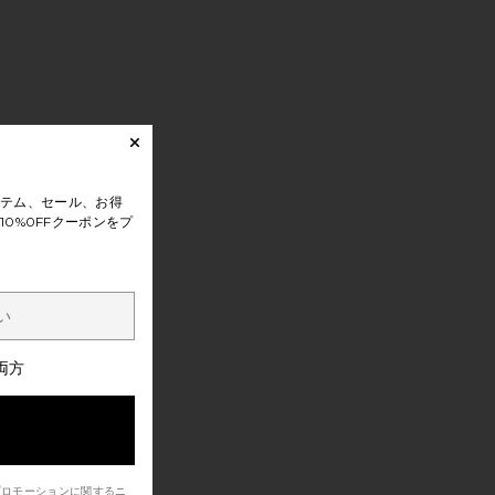
テム、セール、お得
0%0FFクーポンをプ
両方
プロモーションに関するニ