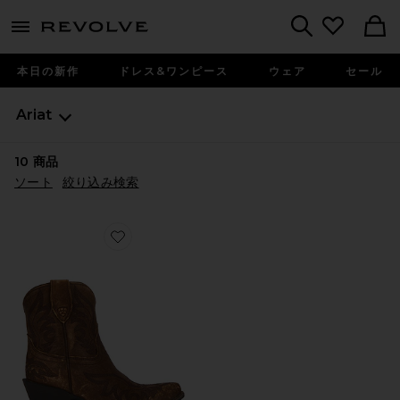
menu - shows more content
Revolve, Apparel & Fashion
Search
本日の新作
ドレス&ワンピース
ウェア
セール
Ariat
10
商品
ソート
絞り込み検索
Favorite CHANDLER ブーツ