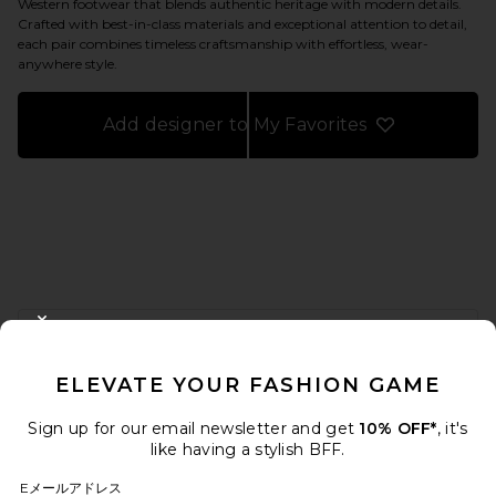
Western footwear that blends authentic heritage with modern details.
Crafted with best-in-class materials and exceptional attention to detail,
each pair combines timeless craftsmanship with effortless, wear-
anywhere style.
Add designer to My Favorites
FOOTER
CLOSE MODAL
10%オフを取得しよう
ELEVATE YOUR FASHION GAME
メールを送信することにより、当社のニュースレターに登録。いつで
も配信停止できます。
プライバシーポリシー
Sign up for our email newsletter and get
10% OFF*
, it's
Email Address
like having a stylish BFF.
Eメールアドレス