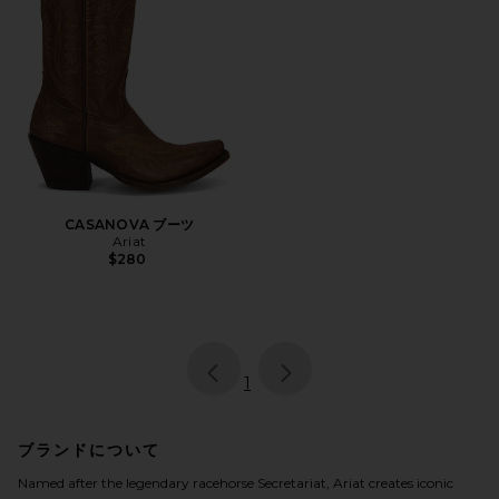
CASANOVA ブーツ
Ariat
$280
page
of 1, currently selected
1
ブランドについて
Named after the legendary racehorse Secretariat, Ariat creates iconic