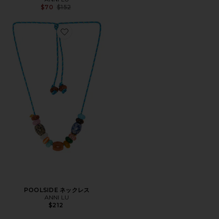
Previous price:
$70
$152
Favorite POOLSIDE ネックレス
POOLSIDE ネックレス
ANNI LU
$212