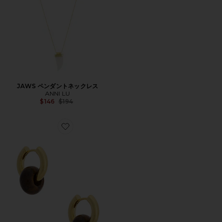
JAWS ペンダントネックレス
ANNI LU
Previous price:
$146
$194
Favorite GLAZED DONUT フープ