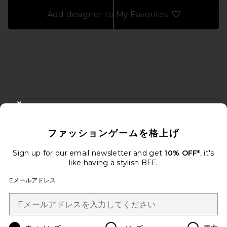
Add designer to My Favorites
FOOTER
CLOSE MODAL
10%オフを取得しよう
ファッションゲームを格上げ
メールを送信することにより、当社のニュースレターに登録。いつで
も配信停止できます。
プライバシーポリシー
Sign up for our email newsletter and get
10% OFF*
, it's
Email Address
like having a stylish BFF.
Eメールアドレス
Sign Up