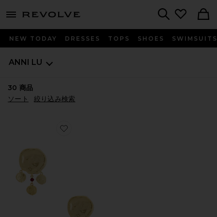
menu - shows more content
Revolve, Apparel & Fashion
Search
NEW TODAY
DRESSES
TOPS
SHOES
SWIMSUIT
ANNI LU
30
商品
ソート
絞り込み検索
Favorite DREAM CATCHER ドロップイヤリング