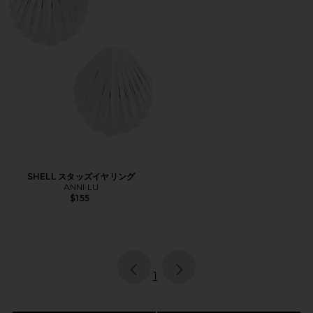
SHELL スタッズイヤリング
ANNI LU
$155
page
of 1, currently selected
1