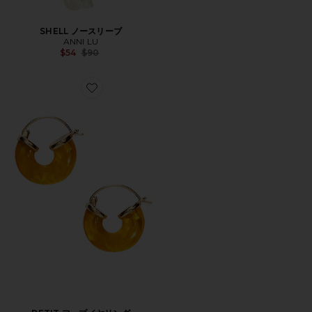
SHELL ノースリーブ
ANNI LU
Previous price:
$54
$90
Favorite PETIT フープイヤリング