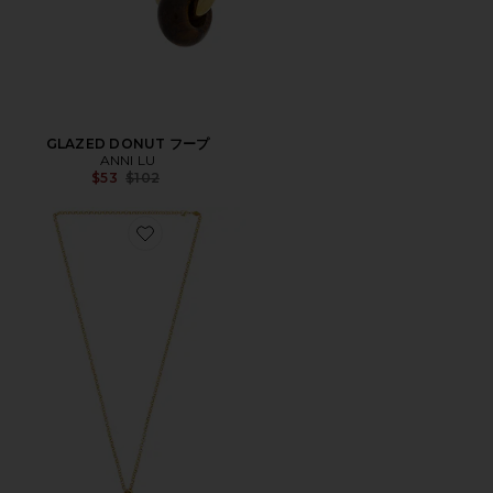
GLAZED DONUT フープ
ANNI LU
Previous price:
$53
$102
Favorite SWIMCLUB ペンダントネックレス