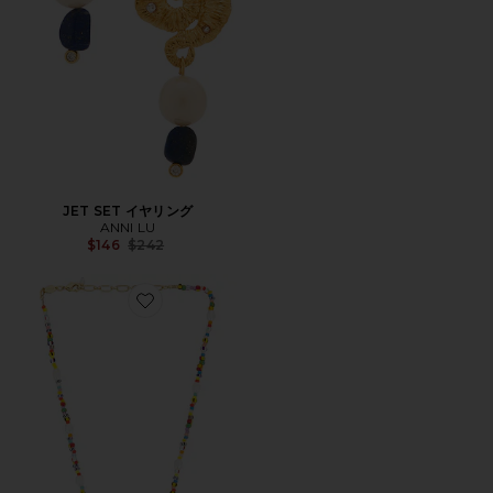
JET SET イヤリング
ANNI LU
Previous price:
$146
$242
Favorite PETIT ビーズ付装飾ネックレス