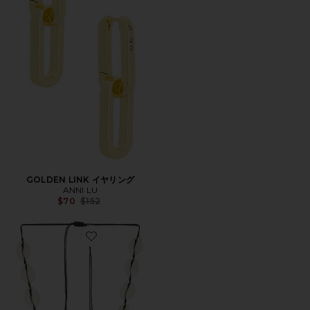
GOLDEN LINK イヤリング
ANNI LU
Previous price:
$70
$152
Favorite SHELLY ビーズ付装飾ネックレス