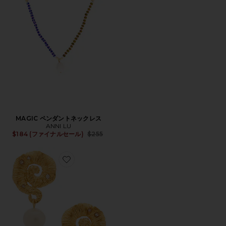
MAGIC ペンダントネックレス
ANNI LU
Previous price:
$184 (ファイナルセール)
$255
Favorite JET SET イヤリング