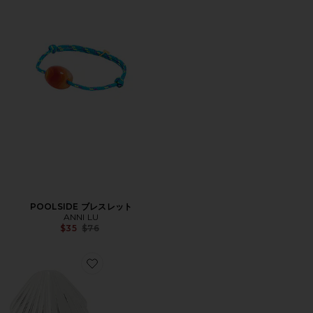
POOLSIDE ブレスレット
ANNI LU
Previous price:
$35
$76
Favorite SHELL スタッズイヤリング