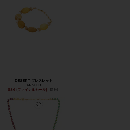
DESERT ブレスレット
ANNI LU
Previous price:
$86 (ファイナルセール)
$194
Favorite MAGIC ペンダントネックレス