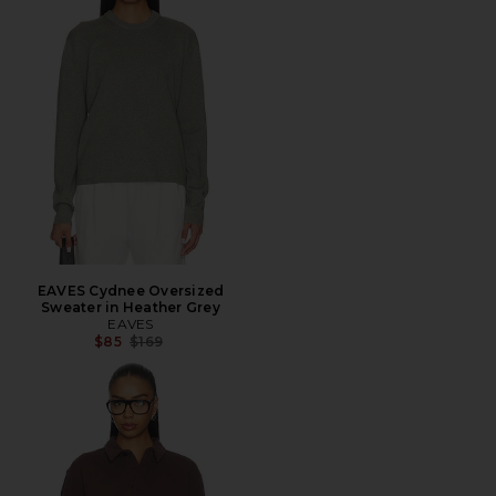
EAVES Cydnee Oversized
Sweater in Heather Grey
EAVES
前の価格:
$85
$169