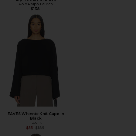
Polo Ralph Lauren
$138
EAVES Whinnie Knit Cape in
Black
EAVES
前の価格:
$55
$189