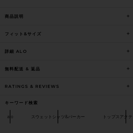
商品説明
Citizens of Humanity Mirelle
フィット&サイズ
Funnel Neck Pullover in
Chocolate
Citizens of Humanity
$248
詳細 ALO
無料配送 & 返品
RATINGS & REVIEWS
キーワード検索
alo
スウェットシャツ&パーカー
トップスアクテ