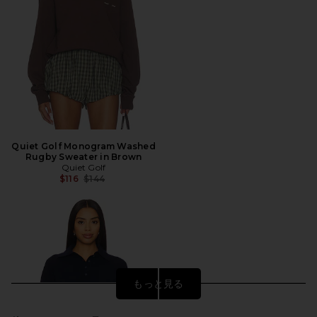
Quiet Golf Monogram Washed
Rugby Sweater in Brown
Quiet Golf
前の価格:
$116
$144
もっと見る