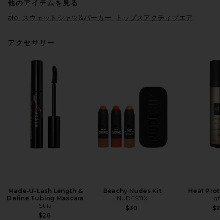
他のアイテムを見る
alo
スウェットシャツ&パーカー
トップスアクティブエア
アクセサリー
EAVES Hansen Wool
Cashmere Sweater in Navy
EAVES
$239
Made-U-Lash Length &
Beachy Nudes Kit
Heat Prot
Define Tubing Mascara
NUDESTIX
g
Stila
$30
$
$26