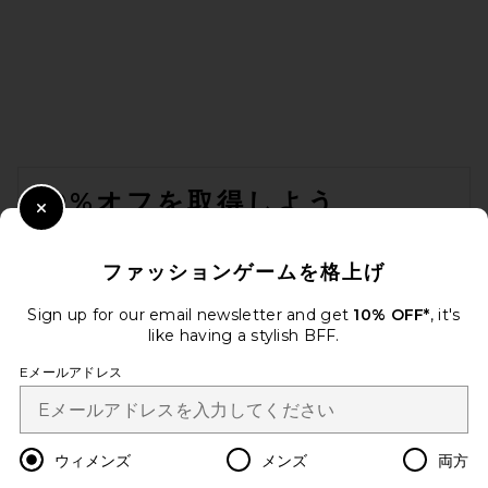
Aya Muse Crewneck Sweater
in Taupe
Aya Muse
前の価格:
$294
$420
FOOTER
10%オフを取得しよう
Close Modal
メールを送信することにより、当社のニュースレターに登録。いつで
も配信停止できます。
プライバシーポリシー
ファッションゲームを格上げ
Email Address
Sign up for our email newsletter and get
10% OFF*
, it's
like having a stylish BFF.
Sign Up
Eメールアドレス
ja
USD
Change Country Regions Preferences
ウィメンズ
メンズ
両方