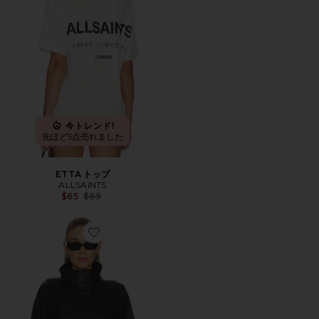
今トレンド!
先ほど5点売れました
ETTA トップ
ALLSAINTS
Previous price:
$65
$99
Favorite RYDER ジャケット