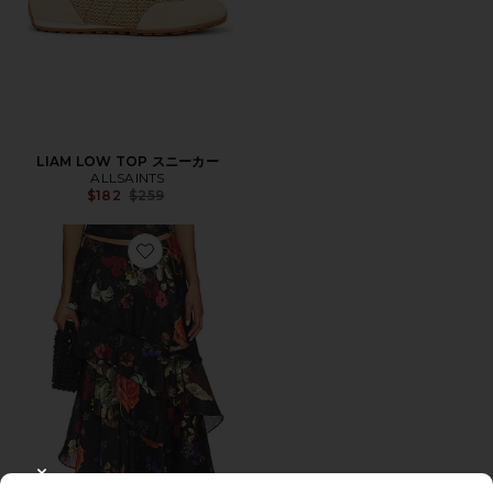
LIAM LOW TOP スニーカー
ALLSAINTS
Previous price:
$182
$259
Favorite CAYA スカート
CLOSE MODAL