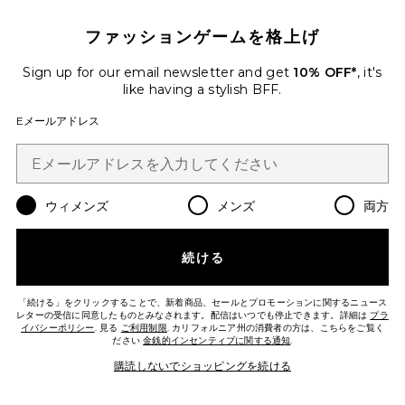
ファッションゲームを格上げ
Sign up for our email newsletter and get
10% OFF*
, it's
like having a stylish BFF.
CAYA スカート
ALLSAINTS
Eメールアドレス
Previous price:
$208
$319
Favorite LUNA マイクロショルダーバッグ
ウィメンズ
メンズ
両方
続ける
「続ける」をクリックすることで、新着商品、セールとプロモーションに関するニュース
レターの受信に同意したものとみなされます。配信はいつでも停止できます。詳細は
プラ
イバシーポリシー
. 見る
ご利用制限
. カリフォルニア州の消費者の方は、こちらをご覧く
ださい
金銭的インセンティブに関する通知
.
購読しないでショッピングを続ける