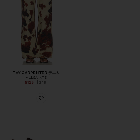
TAY CARPENTER デニム
ALLSAINTS
Previous price:
$125
$249
Favorite HARRI スニーカー