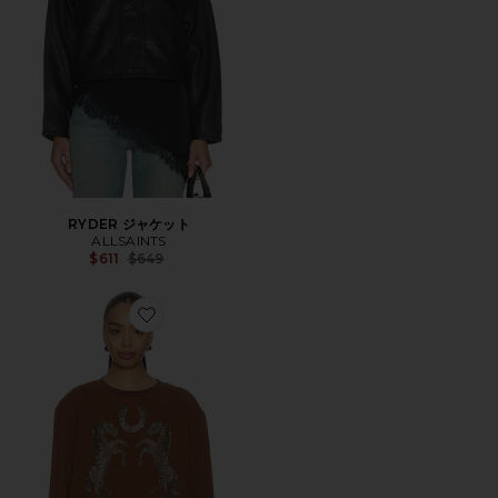
RYDER ジャケット
ALLSAINTS
Previous price:
$611
$649
Favorite LUCK PIPPA セーター