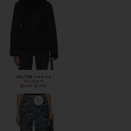
WILTON ジャケット
ALLSAINTS
Previous price:
$1,100
$1,999
Favorite BLAKE デニム