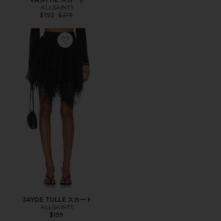
ALLSAINTS
Previous price:
$192
$319
Favorite JAYDE TULLE スカート
JAYDE TULLE スカート
ALLSAINTS
$159