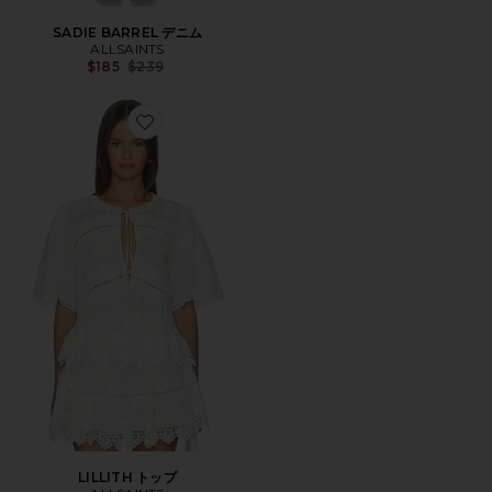
SADIE BARREL デニム
ALLSAINTS
Previous price:
$185
$239
Favorite LILLITH トップ
LILLITH トップ