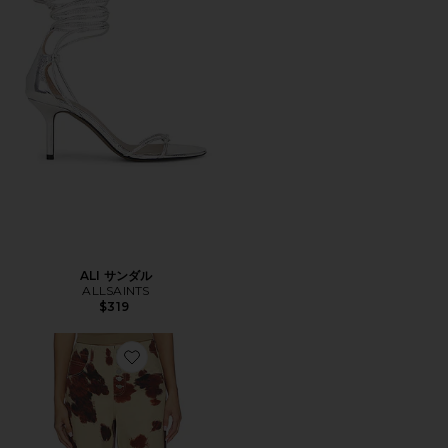
ALI サンダル
ALLSAINTS
$319
Favorite TAY CARPENTER デニム