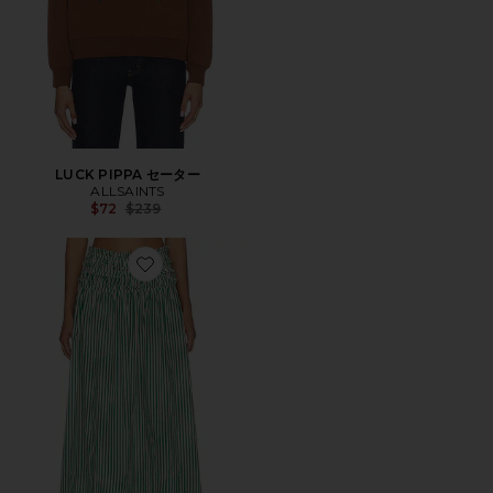
LUCK PIPPA セーター
ALLSAINTS
Previous price:
$72
$239
Favorite KALI MAXI スカート