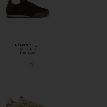
HARRI スニーカー
ALLSAINTS
Previous price:
$110
$219
Favorite LIAM LOW TOP スニーカー