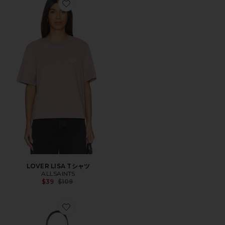
Favorite LOVER LISA Tシャツ
LOVER LISA Tシャツ
ALLSAINTS
Previous price:
$39
$109
Favorite ASHA PAPER ショルダーバッグ