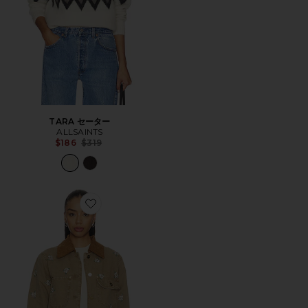
TARA セーター
ALLSAINTS
Previous price:
$186
$319
Favorite BEX DENIM ジャケット