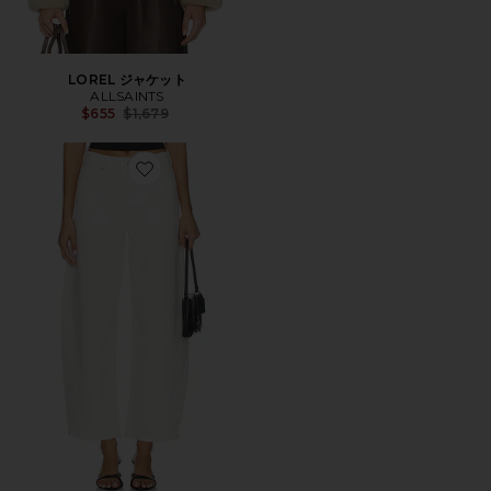
LOREL ジャケット
ALLSAINTS
Previous price:
$655
$1,679
Favorite SADIE BARREL デニム