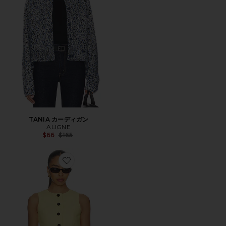
TANIA カーディガン
ALIGNE
Previous price:
$66
$165
Favorite LEO タンクトップ