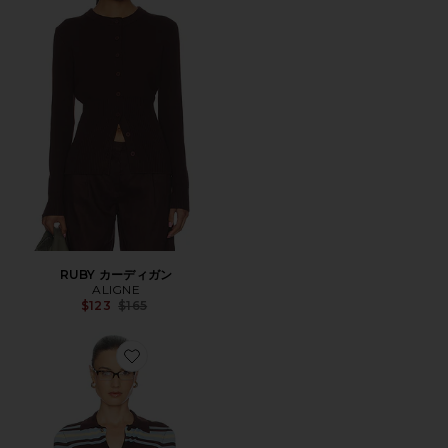
RUBY カーディガン
ALIGNE
Previous price:
$123
$165
Favorite SUE-ELLEN カーディガン