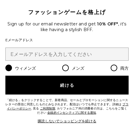
ファッションゲームを格上げ
Sign up for our email newsletter and get
10% OFF*
, it's
like having a stylish BFF.
Eメールアドレス
HAMPTON カーディガン
ALIGNE
Previous price:
$174
$185
ウィメンズ
メンズ
両方
Favorite FIGARO サテントラウザー
続ける
「続ける」をクリックすることで、新着商品、セールとプロモーションに関するニュース
レターの受信に同意したものとみなされます。配信はいつでも停止できます。詳細は
プラ
イバシーポリシー
. 見る
ご利用制限
. カリフォルニア州の消費者の方は、こちらをご覧く
ださい
金銭的インセンティブに関する通知
.
購読しないでショッピングを続ける