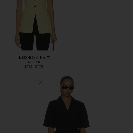
LEO タンクトップ
ALIGNE
Previous price:
$114
$175
Favorite CARRIE リネン混ブレザー