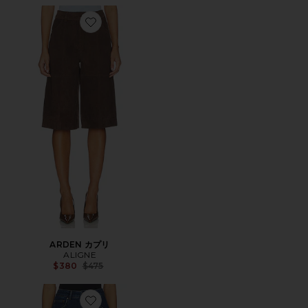
Favorite ARDEN カプリ
ARDEN カプリ
ALIGNE
Previous price:
$380
$475