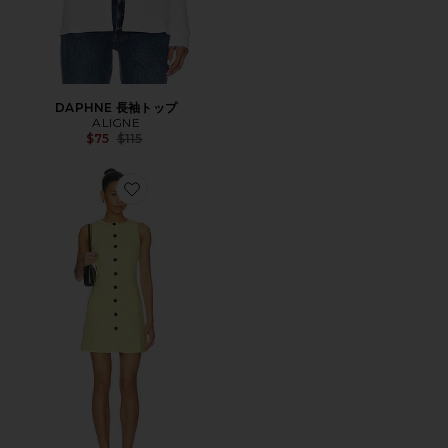
DAPHNE 長袖トップ
ALIGNE
Previous price:
$75
$115
Favorite LEAH ドレス