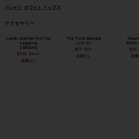
Tシャツ
ホワイト トップス
アクセサリー
Lamb Leather Pull Up
The Tusk Bangle
Heart
Legging
LUV AJ
BING
J BRAND
PREVIOUS PRICE:
$57
$99
$34
PREVIOUS PRICE:
$595
$849
在庫なし
在庫
在庫なし