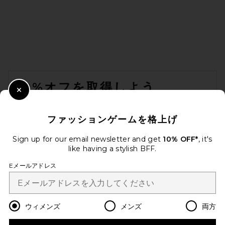
FOOTER
10%オフを取得しよう
Close Modal
メールを送信することにより、当社のニュースレターに登録。いつで
も配信停止できます。
プライバシーポリシー
ファッションゲームを格上げ
EMAIL ADDRESS
Sign up for our email newsletter and get
10% OFF*
, it's
like having a stylish BFF.
Sign Up
Eメールアドレス
ja
USD
Change Country Regions Preferences
ウィメンズ
メンズ
両方