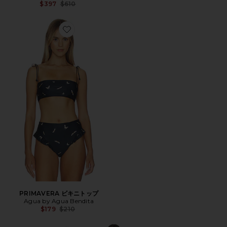
Previous price:
$397
$610
Favorite PRIMAVERA ビキニトップ
PRIMAVERA ビキニトップ
Agua by Agua Bendita
Previous price:
$179
$210