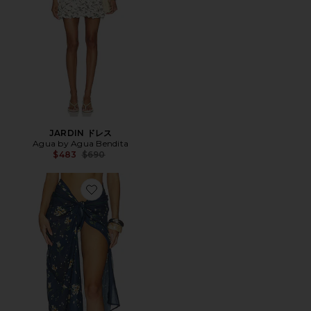
JARDIN ドレス
Agua by Agua Bendita
Previous price:
$483
$690
Favorite LAVANDA ミディ丈スカート