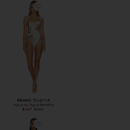
Favorite RBANO ワンピース
RBANO ワンピース
Agua by Agua Bendita
Previous price:
$247
$290
Favorite BALSA ドレス