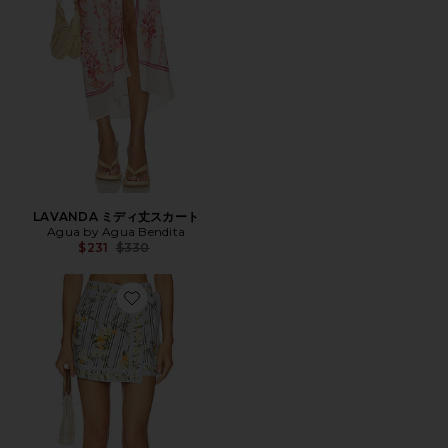
LAVANDA ミディ丈スカート
Agua by Agua Bendita
Previous price:
$231
$330
Favorite LUNA サロン