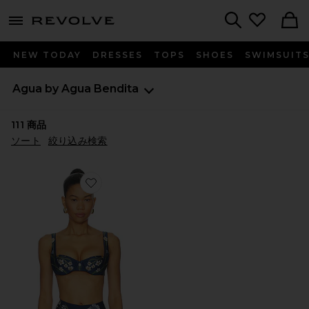
menu - shows more content
Revolve, Apparel & Fashion
Search
NEW TODAY
DRESSES
TOPS
SHOES
SWIMSUIT
Agua by Agua Bendita
111
商品
ソート
絞り込み検索
Favorite ZUCCHINI LAGUNA ビキニトップ