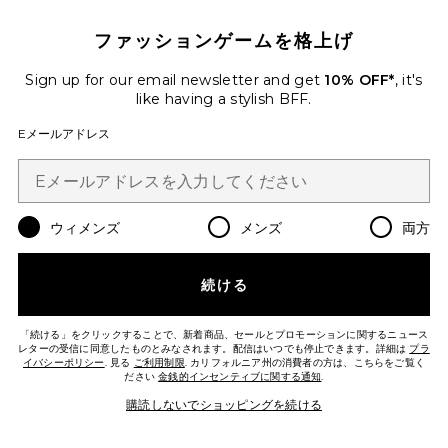
ファッションゲームを格上げ
Sign up for our email newsletter and get
10% OFF*
, it's
JENGIBRE ビキニボトム
Agua by Agua Bendita
like having a stylish BFF.
Previous price:
$136
$170
Eメールアドレス
Favorite CUMBRE ブラウス
ウィメンズ
メンズ
両方
続ける
「続ける」をクリックすることで、新着商品、セールとプロモーションに関するニュース
レターの受信に同意したものとみなされます。配信はいつでも停止できます。詳細は
プラ
イバシーポリシー
. 見る
ご利用制限
. カリフォルニア州の消費者の方は、こちらをご覧く
ださい
金銭的インセンティブに関する通知
.
購読しないでショッピングを続ける