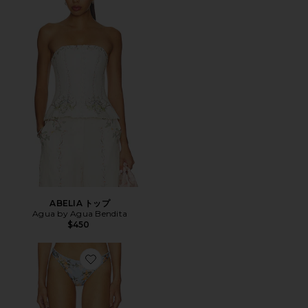
ABELIA トップ
Agua by Agua Bendita
$450
Favorite PROMESA ビキニボトム