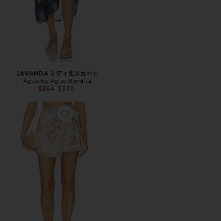
LAVANDA ミディ丈スカート
Agua by Agua Bendita
Previous price:
$264
$330
Favorite LUNA サロン