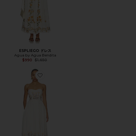
ESPLIEGO ドレス
Agua by Agua Bendita
Previous price:
$990
$1,650
Favorite PRUNA ミディ丈ドレス