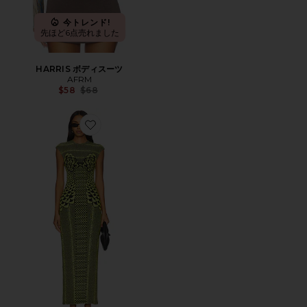
今トレンド!
先ほど6点売れました
HARRIS ボディスーツ
AFRM
Previous price:
$58
$68
Favorite CODY ドレス