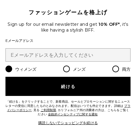
ファッションゲームを格上げ
Sign up for our email newsletter and get
10% OFF*
, it's
like having a stylish BFF.
Eメールアドレス
ウィメンズ
メンズ
両方
続ける
TEGAN スカート
AFRM
「続ける」をクリックすることで、新着商品、セールとプロモーションに関するニュース
Previous price:
$74
$88
レターの受信に同意したものとみなされます。配信はいつでも停止できます。詳細は
プラ
イバシーポリシー
. 見る
ご利用制限
. カリフォルニア州の消費者の方は、こちらをご覧く
ださい
金銭的インセンティブに関する通知
.
Favorite BOVINA ドレス
購読しないでショッピングを続ける