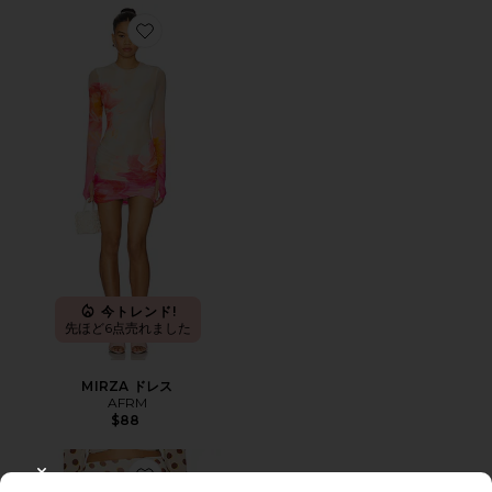
Favorite MIRZA ドレス
今トレンド!
先ほど6点売れました
MIRZA ドレス
AFRM
$88
CLOSE MODAL
Favorite TEGAN スカート