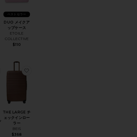
ベストセラー
DUO メイクア
オ
ップケース
ETOILE
COLLECTIVE
$110
RY-ON SUITCASE THE BIGGER キャリーオンスーツケース
W ソックス
お気に入りMINI VANITY CASE メイクアップバッグ
お気に入りTHE LARGE チェックインローラー
THE LARGE チ
ェックインロー
ッ
ラー
BEIS
$368