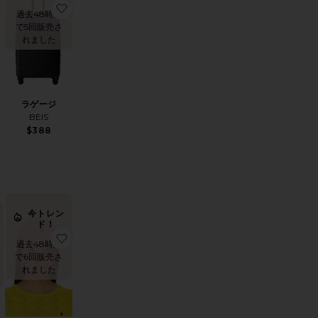
 VANITY CASE メイクアップバッグ
お気に入りサングラス
お気に入りラゲージ
過去48時間
で5回販売さ
れました
ラゲージ
BEIS
$388
今トレン
ド！
 TOILETRY CASE メイクアップバッグ
お気に入りOUTTA LOVE サングラス
お気に入りSPORT キャップ
過去48時間
で6回販売さ
れました