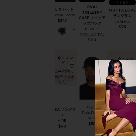
ベストセラー
ク
OVAL
FELIX ハット
ス
OUTTA LOVE
TOILETRY
Janessa Leone
サングラス
サ
CASE メイクア
$247
Le Specs
ン
ップバッグ
$75
グ
ETOILE
ラ
COLLECTIVE
ス
$110
&
ア
イ
今トレン
今トレン
ウ
ド！
ド！
お気に入りURSA サングラス
お気に入りハッ
ェ
過去48時間で
過去48時間で
ア
8回販売されま
11回販売されま
テ
した
した
ッ
ク
ア
ク
ベストセラー
セ
ハット
URSA サングラ
MINI VANITY
サ
Polo Ralph
ス
CASE メイクア
リ
Lauren
AIRE
プバッグ
ー
$50
$49
ETOILE
ト
COLLECTIVE