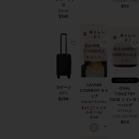
COLLECTIVE
ス
$90
Away
$345
今トレン
今トレン
ド！
ド！
お気に入りラゲージ
お気に入りCAV
過去48時間
過去48時間で
で14回販売さ
9回販売されま
れました
した
ベストセラー
CAVIAR
ラゲージ
OVAL
COWBOY キャ
BEIS
TOILETRY
ップ
$298
CASE トイレタ
Eleven Eleven
ーバッグ
$26 (ファイナ
Sale price:
ETOILE
ルセール)
COLLECTIVE
Previous price:
$48
$110