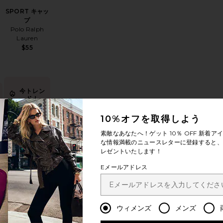
SPORT キャッ
プ
Polo Ralph
Lauren
$55
今トレン
ド！
ト
お気に入りMINI VANITY CASE メイクアップバッグ
お気に入りVENATICI サングラス
過去48時間
10%オフを取得しよう
で9回販売さ
れました
素敵なあなたへ！ゲット
10％ OFF
新着アイ
な情報満載のニュースレターに登録すると、1
レゼントいたします！
Eメールアドレス
VENATICI サン
グラス
ッ
AIRE
$49
ウィメンズ
メンズ