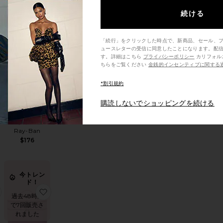
続ける
今トレン
ド！
「続行」をクリックした時点で、新商品、セール、
O CONTRAST ベルト
お気に入りDUSKFALL サングラス
お気に入りAVIATOR サングラス
ュースレターの受信に同意したことになります。配
過去48時間
す。詳細はこちら
プライバシーポリシー
カリフォルニア州の消費者の方は、こ
で5回販売さ
ちらをご覧ください
金銭的インセンティブに関する
れました
*割引規約
ベストセラー
購読しないでショッピングを続ける
AVIATOR サン
ン
グラス
Ray-Ban
$176
今トレン
ド！
ングラス
チ
お気に入りTHE キャリーオンローラー
お気に入りDUO メイクアップケース
過去48時間
で7回販売さ
れました