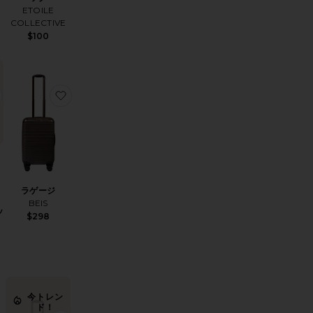
ETOILE
COLLECTIVE
$100
ングラス
ITY CASE メイクアップバッグ
お気に入りMINI VANITY CASE メイクアップバッグ
お気に入りラゲージ
ラゲージ
BEIS
ッ
$298
今トレン
ド！