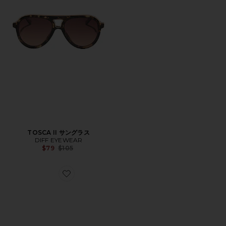
TOSCA II サングラス
DIFF EYEWEAR
Previous price:
$79
$105
Favorite JEN 002 サングラス