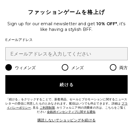
ファッションゲームを格上げ
Sign up for our email newsletter and get
10% OFF*
, it's
コレクション
like having a stylish BFF.
NEW KNOT サングラス
Bottega Veneta
Eメールアドレス
Previous price:
$456
$760
Favorite STRADA サングラス
ウィメンズ
メンズ
両方
続ける
「続ける」をクリックすることで、新着商品、セールとプロモーションに関するニュース
レターの受信に同意したものとみなされます。配信はいつでも停止できます。詳細は
プラ
イバシーポリシー
. 見る
ご利用制限
. カリフォルニア州の消費者の方は、こちらをご覧く
ださい
金銭的インセンティブに関する通知
.
購読しないでショッピングを続ける