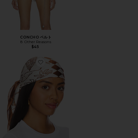
CONCHO ベルト
8 Other Reasons
$45
Favorite ABSTRACT スカーフ