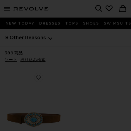
menu - shows more content
Revolve, Apparel & Fashion
Search
NEW TODAY
DRESSES
TOPS
SHOES
SWIMSUIT
8 Other Reasons
389
商品
ソート
絞り込み検索
Favorite ベルト