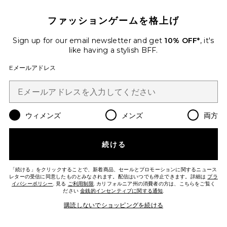
ファッションゲームを格上げ
Sign up for our email newsletter and get
10% OFF*
, it's
like having a stylish BFF.
Eメールアドレス
JUNESS ビーズ付コードペンダントネ
ックレス
ウィメンズ
メンズ
両方
8 Other Reasons
Previous price:
$39
$58
続ける
Favorite MUSE バングルセット
「続ける」をクリックすることで、新着商品、セールとプロモーションに関するニュース
レターの受信に同意したものとみなされます。配信はいつでも停止できます。詳細は
プラ
イバシーポリシー
. 見る
ご利用制限
. カリフォルニア州の消費者の方は、こちらをご覧く
ださい
金銭的インセンティブに関する通知
.
購読しないでショッピングを続ける