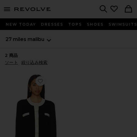
menu - shows more content
Revolve, Apparel & Fashion
Search
NEW TODAY
DRESSES
TOPS
SHOES
SWIMSUIT
27 miles malibu
2
商品
ソート
絞り込み検索
Favorite カーディガン