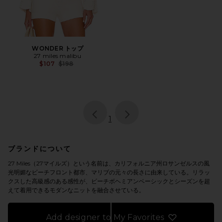
WONDER トップ
27 miles malibu
Previous price:
$107
$198
page
of 1, currently selected
1
ブランドについて
27 Miles（27マイルズ）という名前は、カリフォルニア州ロサンゼルスの風
光明媚なビーチフロント都市、マリブの元々の長さに由来している。リラッ
クスした高級感のある感性が、ビーチボヘミアンベーシックとシーズンを超
えて着用できるモダンなニットを融合させている。
Add designer to My Favorites