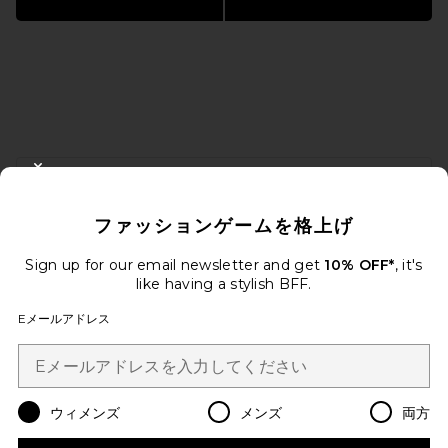
FOOTER
CLOSE MODAL
10%オフを取得しよう
ファッションゲームを格上げ
メールを送信することにより、当社のニュースレターに登録。いつで
も配信停止できます。
プライバシーポリシー
Sign up for our email newsletter and get
10% OFF*
, it's
Email Address
like having a stylish BFF.
Eメールアドレス
Sign Up
ウィメンズ
メンズ
両方
ja
USD
Change Country Regions Preferences