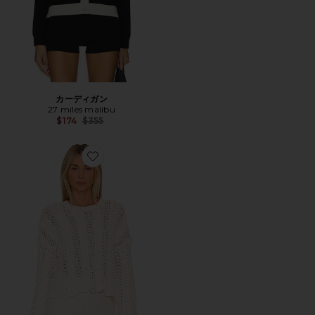
カーディガン
27 miles malibu
Previous price:
$174
$355
Favorite WONDER トップ