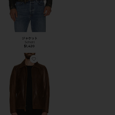
ジャケット
Schott
$1,420
Favorite WAXY BUFFALO LEATHER SUNSET ジャケッ