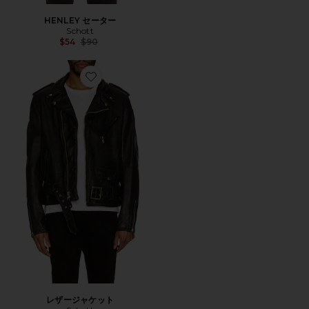
HENLEY セーター
Schott
Previous price:
$54
$90
Favorite レザージャケット
レザージャケット