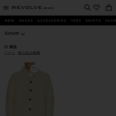
Revolve
menu - shows more content
Search
NEW
SHOES
ACCESSORIES
TEES
SHIRTS
SHO
Schott
21
商品
ソート
絞り込み検索
Favorite DONEGAL カーディガン