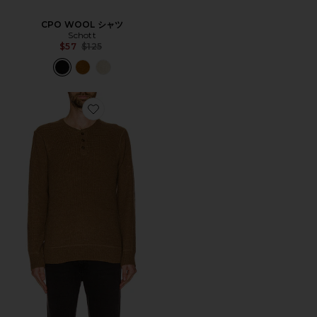
CPO WOOL シャツ
Schott
Previous price:
$57
$125
Favorite HENLEY セーター