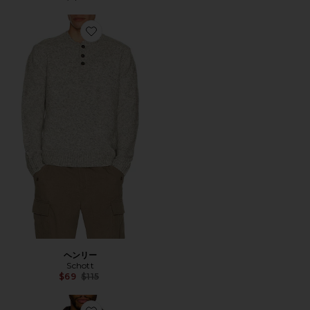
Favorite ヘンリー
ヘンリー
Schott
Previous price:
$69
$115