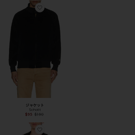
Favorite ジャケット
ジャケット
Schott
Previous price:
$95
$190
Favorite PERFECTO レザージャケット