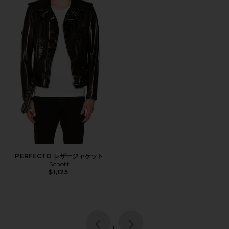
PERFECTO レザージャケット
Schott
$1,125
page
of 1, currently selected