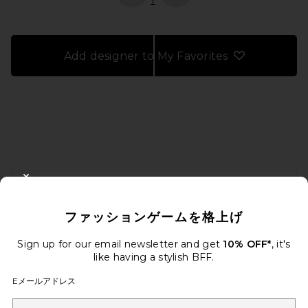
1
Add designer to My Favorites
FOOTER
CLOSE MODAL
10%オフを取得しよう
ファッションゲームを格上げ
メールを送信することにより、当社のニュースレターに登録。いつで
も配信停止できます。
プライバシーポリシー
Sign up for our email newsletter and get
10% OFF*
, it's
Email Address
like having a stylish BFF.
Eメールアドレス
Sign Up