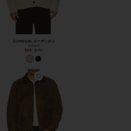
DONEGAL カーディガン
Schott
Previous price:
$88
$175
Favorite ジャケット