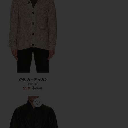
YAK カーディガン
Schott
Previous price:
$90
$200
Favorite ジャケット