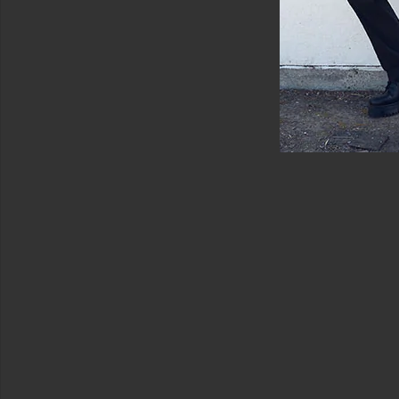
ウ
ェ
ッ
ト
シ
ャ
ツ
&
パ
ー
カ
ー
ス
イ
ム
T
シ
ャ
ツ
ト
ッ
プ
ス