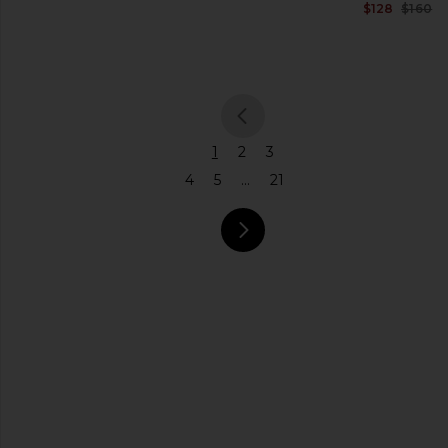
$128
$160
ジ
メ
ン
ズ
T
シ
ャ
previous p
ツ
1
2
3
パ
4
5
...
21
ン
ツ
ポ
ロ
next page
シ
ャ
ツ
中
古
シ
ャ
ツ
シ