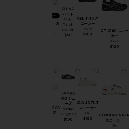
デ
ニ
CHINO
ム
ハット
ベストセラー
ホ
GEL-1130 ス
Polo
XT-6 スニーカ
ニーカー
ー
Ralph
ー
Asics
ム
Lauren
GT-2160 スニー
Salomon
$100
$50
カー
ジ
$200
Asics
ャ
$120
ケ
ッ
ト
&
コ
お気に入りCLOUDNOVA 2 シュー
お気に入りSAMBA OG 
お気に入りCLO
ー
ト
ジ
ュ
SAMBA
エ
OG シュ
リ
CLOUDTILT
ーズ
CLOUDNOVA
ー
スニーカー
adidas
2 シューズ
On
Originals
CLOUDRUNNE
ラ
On
$160
$100
スニーカー
ウ
$170
On
ン