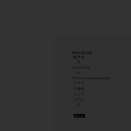
ニュ
アン
REVOLVE
ース
ケー
のアプ
レタ
トに
リ
ー登
ご協
REVOLVE
録
力く
の
ださ
iPhone/iPad/Android
メー
い
アプリ
ルニ
本日
で便利
ュー
のお
にショ
スレ
買い
ッピン
ター
物に
グ
に登
関す
録し
る簡
て、
単な
10%
アン
オフ
ケー