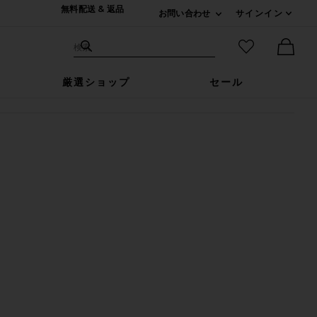
無料配送 & 返品
お問い合わせ
サインイン
Expand For ご連絡
サイト検索
お気に入りア
検索
Ther
厳選ショップ
セール