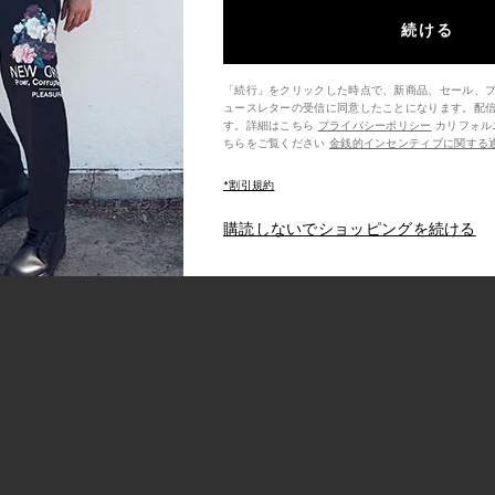
続ける
「続行」をクリックした時点で、新商品、セール、
ュースレターの受信に同意したことになります。配
す。詳細はこちら
プライバシーポリシー
カリフォルニア州の消費者の方は、こ
ちらをご覧ください
金銭的インセンティブに関する
*割引規約
購読しないでショッピングを続ける