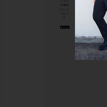
アプリ
ルニ
本日
で便利
ュー
のお
にショ
スレ
買い
ッピン
ター
物に
グ
に登
関す
録し
る簡
て、
単な
10%
アン
オフ
ケー
を取
トを
得し
実施
よう
.
して
お洒
おり
落な
ます
コン
テン
アン
ツを
ケー
お届
けし
トを
ま
行う
す。
いつ
でも
配信
停止