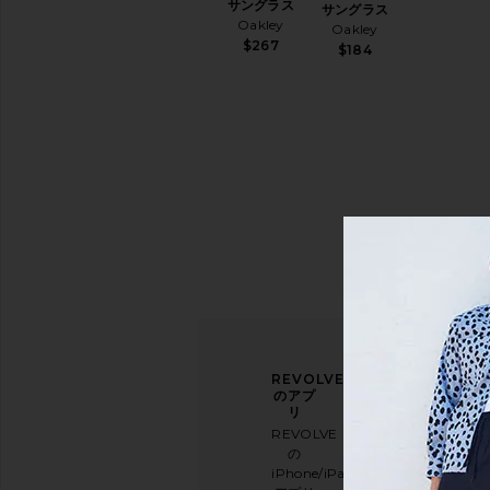
サングラス
Oakley
サングラス
Oakley
$227
Oakley
$267
$184
ニュ
アン
REVOLVE
ース
ケー
のアプ
レタ
トに
リ
ー登
ご協
REVOLVE
録
力く
の
ださ
iPhone/iPad/Android
メー
い