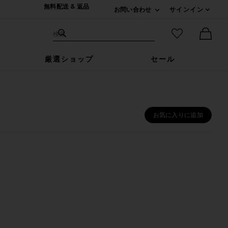
無料配送 & 返品
お問い合わせ
サインイン
Expand For ご連絡
サイト検索
お気に入りア
検索
Ther
厳選ショップ
セール
お気に入りに追加