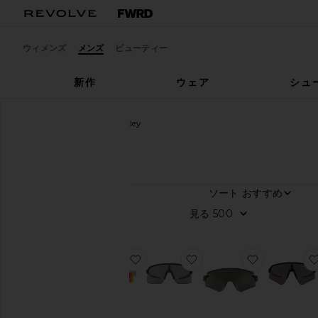
ウィメンズ
メンズ
ビューティー
新作
ウェア
シュ
メンズ
デザイナー
Oakley
Oakley
ソート
23
商品
カ
見る
ラ
ー
お気に入りBISPHAERA サングラス
お気に入りサングラス
お気に入り
Price