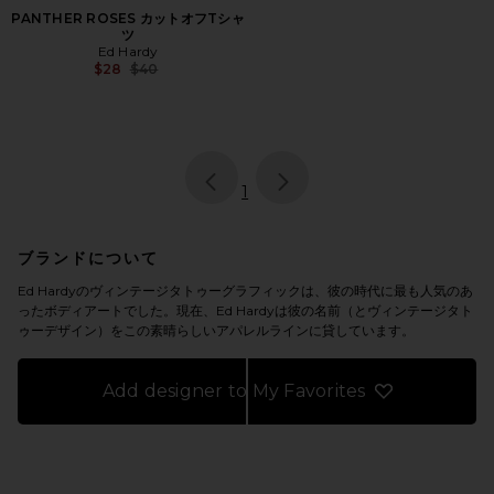
PANTHER ROSES カットオフTシャ
ツ
Ed Hardy
Previous price:
$28
$40
page
of 1, currently selected
1
ブランドについて
Ed Hardyのヴィンテージタトゥーグラフィックは、彼の時代に最も人気のあ
ったボディアートでした。現在、Ed Hardyは彼の名前（とヴィンテージタト
ゥーデザイン）をこの素晴らしいアパレルラインに貸しています。
Add designer to My Favorites