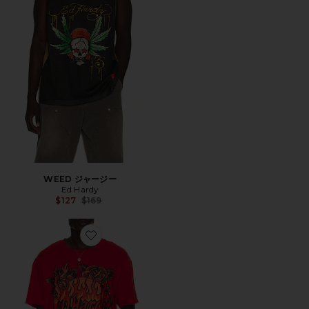
WEED ジャージー
Ed Hardy
Previous price:
$127
$169
Favorite SKULL Tシャツ