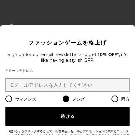
FOOTER
CLOSE MODAL
10%オフを取得しよう
ファッションゲームを格上げ
メールを送信することにより、当社のニュースレターに登録。いつで
も配信停止できます。
プライバシーポリシー
Sign up for our email newsletter and get
10% OFF*
, it's
Email Address
like having a stylish BFF.
Eメールアドレス
Sign Up
ウィメンズ
メンズ
両方
ja
USD
Change Country Regions Preferences
続ける
改善にご協力ください！
本日のお買い物に関する簡単なアンケートを実施しております
Let's Go!
「続ける」をクリックすることで、新着商品、セールとプロモーションに関するニュース