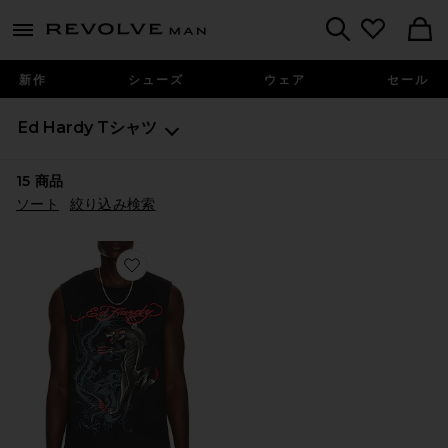
Revolve
menu - shows more content
Search
新作
シューズ
ウェア
セール
Ed Hardy
Tシャツ
15
商品
ソート
絞り込み検索
Favorite PANTHER カットオフTシャツ