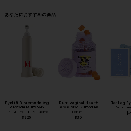
あなたにおすすめの商品
EyeLift Bioremodeling
Purr, Vaginal Health
Jet Lag E
Peptide Multiplex
Probiotic Gummies
Summer 
Dr. Diamond's Metacine
Lemme
$
$225
$30