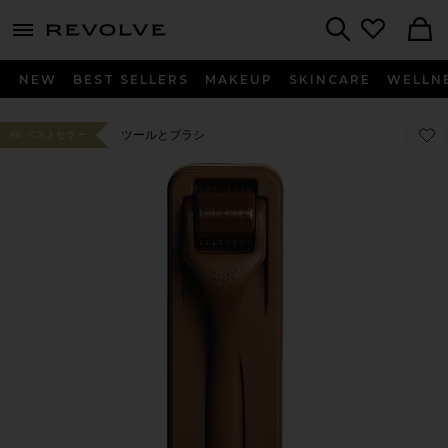
menu - shows more content
Revolve, Apparel & Fashion
Search
NEW
BEST SELLERS
MAKEUP
SKINCARE
WELLN
お気に
お気に
ツールとブラシ
#6 ベストセラー