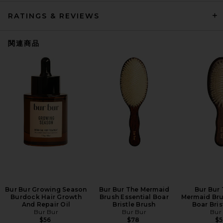
RATINGS & REVIEWS
関連商品
Bur Bur Growing Season
Bur Bur The Mermaid
Bur Bur 
Burdock Hair Growth
Brush Essential Boar
Mermaid Bru
And Repair Oil
Bristle Brush
Boar Bris
Bur Bur
Bur Bur
Bur
$56
$78
$