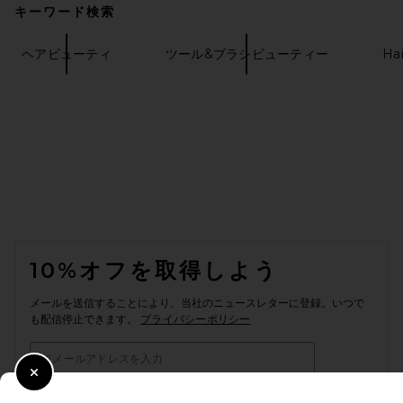
キーワード検索
ヘアビューティ
ツール&ブラシビューティー
Hai
FOOTER
10%オフを取得しよう
メールを送信することにより、当社のニュースレターに登録。いつで
も配信停止できます。
プライバシーポリシー
Email Address
Close Modal
Sign Up