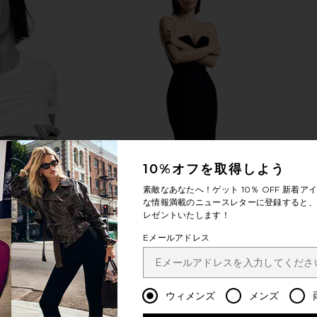
eve Shirt in
WAO Satin Western Short Sleeve
WAO Satin 
Shirt in Black
S
WAO
$79
$158
Previous price:
Previous price:
10%オフを取得しよう
素敵なあなたへ！ゲット
10％ OFF
新着アイ
な情報満載のニュースレターに登録すると、1
レゼントいたします！
Eメールアドレス
ウィメンズ
メンズ