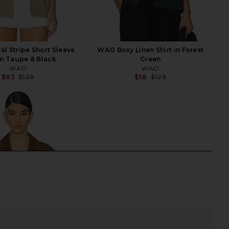
al Stripe Short Sleeve
WAO Boxy Linen Shirt in Forest
 in Taupe & Black
Green
WAO
WAO
$83
$138
$58
$128
Previous price:
Previ