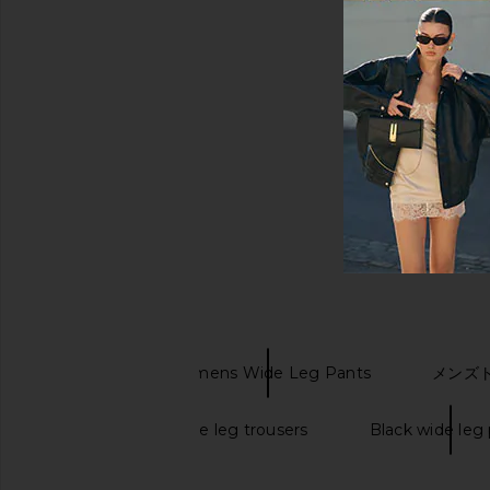
キーワード検索
WAO
Womens Wide Leg Pants
メンズ
High waisted wide leg trousers
Black wide leg