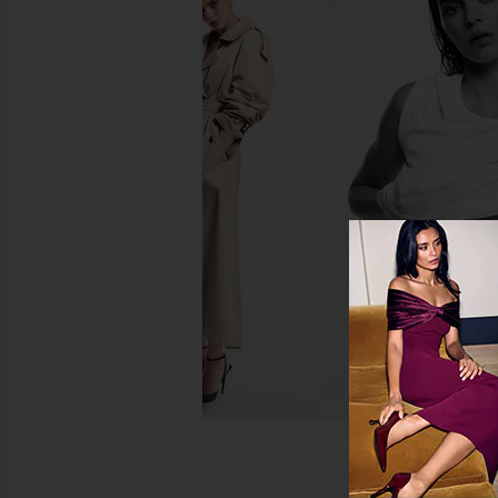
WAO The Crew Sweatshirt in Green
WAO Crinkled Short Sle
WAO
Navy
$61
$108
WAO
Previous price:
$46
$158