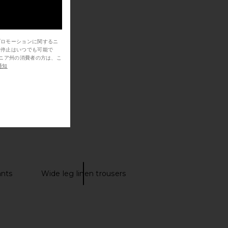
プロモーションに関するニ
信停止はいつでも可能で
通知
ants
Wide leg linen trousers