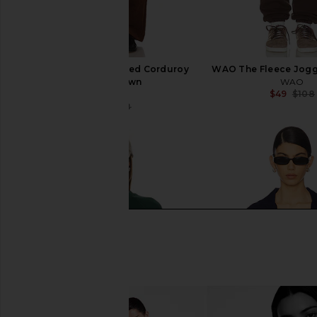
WAO Wide Leg Pleated Corduroy
WAO The Fleece Jogg
Pant in Brown
WAO
$49
$108
WAO
$90
$198
Previous price: