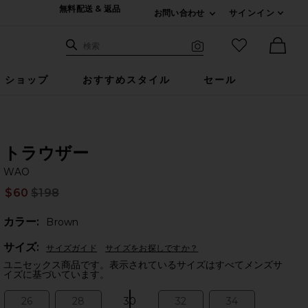
無料配送 & 返品
お問い合わせ
サインイン
Expand For ご連絡
サイト検索
お気に入りア
検索
Visual Search
Ther
ショップ
おすすめスタイル
セール
トラウザー
W
bran
WAO
$60
$198
Prev
カラー:
Brown
Plea
サイズ:
サイズガイド
サイズをお探しですか？
ユニセックス商品です。表示されているサイズはすべてメンズサ
イズに基づいています。
26
28
30
32
34
Size:
Size:
Size:
Size:
Size: