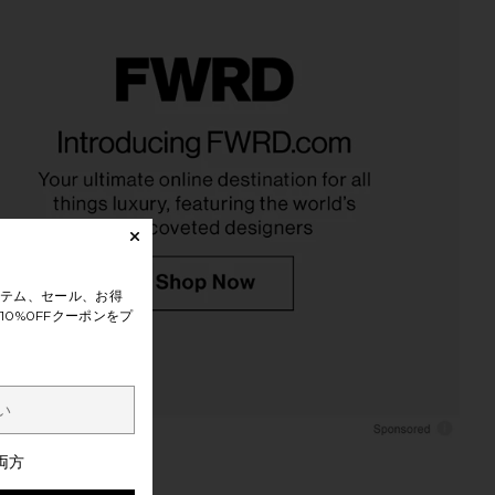
Western Short Sleeve
hirt in Olive
WAO
$48
$158
Previous price:
テム、セール、お得
0%0FFクーポンをプ
両方