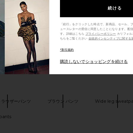
続ける
「続行」をクリックした時点で、新商品、セール、
ュースレターの受信に同意したことになります。配
す。詳細はこちら
プライバシーポリシー
カリフォルニア州の消費者の方は、こ
ちらをご覧ください
金銭的インセンティブに関する
*割引規約
購読しないでショッピングを続ける
トラウザーパンツ
ブラウン パンツ
Wide leg sweatp
 pants