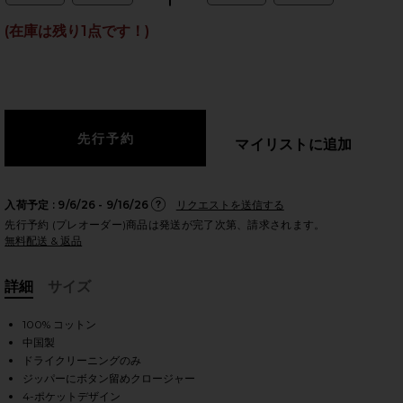
(在庫は残り1点です！)
のスライド
マイリストに追加
入荷予定 :
9/6/26 - 9/16/26
リクエストを送信する
先行予約 (プレオーダー)商品は発送が完了次第、請求されます。
無料配送 & 返品
詳細
サイズ
, Cu
100% コットン
中国製
ドライクリーニングのみ
iew 2 of 5 トラウザー in Brown
vie
ジッパーにボタン留めクロージャー
4-ポケットデザイン