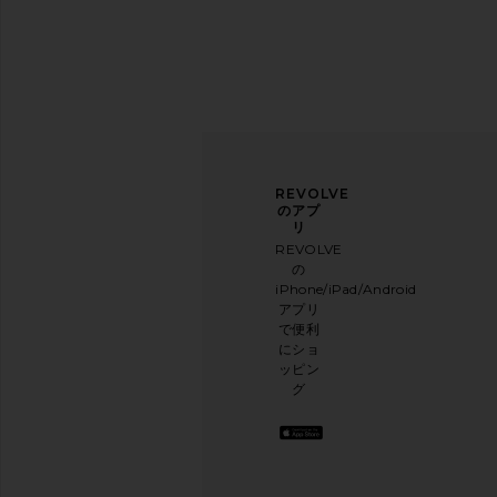
ニュ
アン
REVOLVE
ース
ケー
のアプ
レタ
トに
リ
ー登
ご協
REVOLVE
録
力く
の
ださ
iPhone/iPad/Android
メー
い
アプリ
ルニ
本日
で便利
ュー
のお
にショ
スレ
買い
ッピン
ター
物に
グ
に登
関す
録し
る簡
て、
単な
10%
アン
オフ
ケー
を取
トを