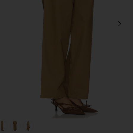
次
view 1 of 5 トラウザー in Brown
v