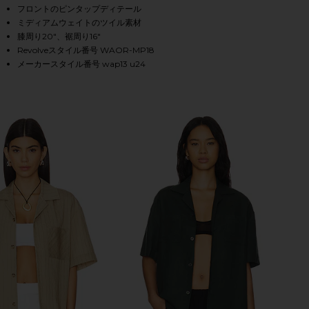
フロントのピンタップディテール
ミディアムウェイトのツイル素材
膝周り20"、裾周り16"
HARE WIDE LEG PLEATED TROUSER IN BROWN ON F
HARE WIDE LEG PLEATED TROUSER IN BROWN ON T
HARE WIDE LEG PLEATED TROUSER IN BROWN ON PI
Revolveスタイル番号 WAOR-MP18
メーカースタイル番号 wap13 u24