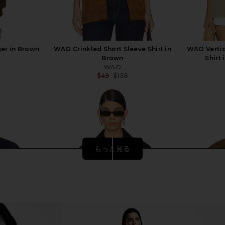
er in Brown
WAO Crinkled Short Sleeve Shirt in
WAO Vertic
Brown
Shirt
WAO
Previous price:
$49
$158
Previous price:
もっと見る