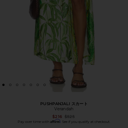
PUSHPANJALI スカート
Verandah
Previous price:
$216
$525
Affirm
Pay over time with
. See if you qualify at checkout.