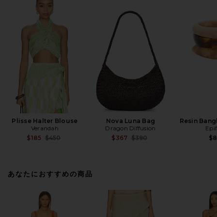
Plisse Halter Blouse
Nova Luna Bag
Resin Bangl
Verandah
Dragon Diffusion
Epi
Previous price:
Previous price:
$185
$450
$367
$390
$
あなたにおすすめの商品