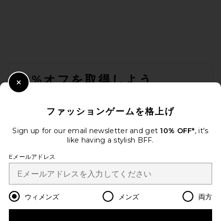
FOOTER
10%オフを取得しよう
Close Modal
メールを送信することにより、当社のニュースレターに登録。いつで
も配信停止できます。
プライバシーポリシー
ファッションゲームを格上げ
Email Address
Sign up for our email newsletter and get
10% OFF*
, it's
like having a stylish BFF.
Sign Up
Eメールアドレス
ja
USD
Change Country Regions Preferences
ウィメンズ
メンズ
両方