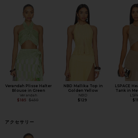
Verandah Plisse Halter
NBD Mallika Top in
LSPACE Hea
Blouse in Green
Golden Yellow
Tank in Me
Verandah
NBD
LSP
Previous price:
$185
$450
$129
$1
アクセサリー