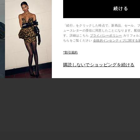
続ける
「続行」をクリックした時点で、新商品、セール、
ュースレターの受信に同意したことになります。配
す。詳細はこちら
プライバシーポリシー
カリフォルニア州の消費者の方は、こ
ちらをご覧ください
金銭的インセンティブに関する
*割引規約
Stanley water bottle
Nude Heels
Nude heel
購読しないでショッピングを続ける