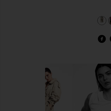
TLEベース in Nude & Forest Green
view 4 of 3 GENIE IN A BOTTLE VASE GENIE IN A BOTTL