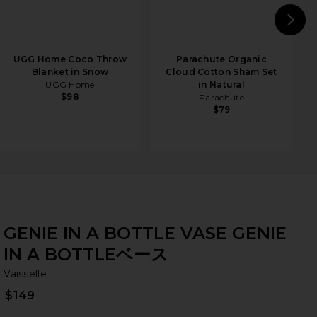
N
UGG Home Coco Throw
Parachute Organic
Blanket in Snow
Cloud Cotton Sham Set
UGG Home
in Natural
$98
Parachute
$79
GENIE IN A BOTTLE VASE GENIE
IN A BOTTLEベース
Va
bran
Vaisselle
$149