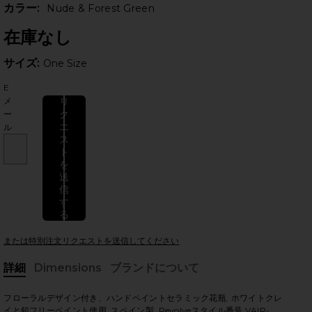
カラー:
Nude & Forest Green
在庫なし
サイズ:
サイズ:
One Size
E
メ
リ
ク
ー
エ
ル
ス
のスライド
ト
を
送
信
す
る
または特別注文リクエストを送信してください
詳細
Dimensions
ブランドについて
現在
フローラルデザイン付き、ハンドペイントセラミック花瓶. ホワイトクレ
イと鉛フリーペイント使用. スペイン製. Revolveスタイル番号 VAIR-