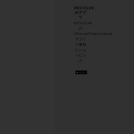
ニュ
アン
REVOLVE
ース
ケー
のアプ
レタ
トに
リ
ー登
ご協
REVOLVE
録
力く
の
ださ
iPhone/iPad/Android
メー
い
アプリ
ルニ
本日
で便利
ュー
のお
にショ
スレ
買い
ッピン
ター
物に
グ
に登
関す
録し
る簡
て、
単な
10%
アン
オフ
ケー
を取
トを
得し
実施
よう
.
して
お洒
おり
落な
ます
コン
テン
アン
ツを
ケー
お届