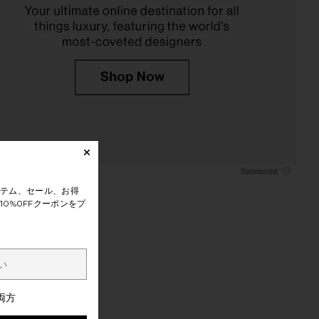
テム、セール、お得
0%0FFクーポンをプ
両方