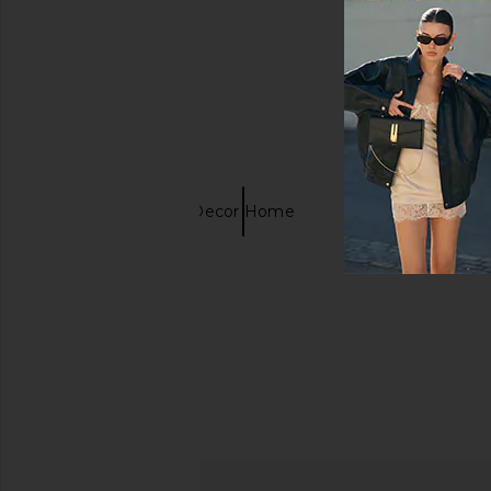
キーワード検索
Vaisselle
Decor Home
Water bottle
Glass vase