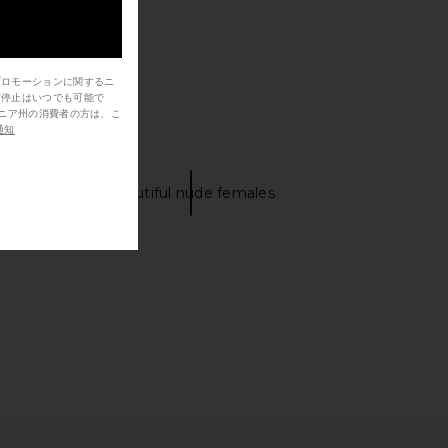
プロモーションに関するニ
信停止はいつでも可能で
通知
s shoes
Beautiful nude females