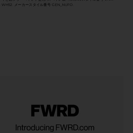
WH52. メーカースタイル番号 GEN_NUFO.
ス in Nude & Forest Green
iew 2 of 3 GENIE IN A BOTTLE VASE GENIE IN A BOTTLEベース i
vie
HARE GENIE IN A BOTTLE VASE IN NUDE & FOREST 
HARE GENIE IN A BOTTLE VASE IN NUDE & FOREST 
HARE GENIE IN A BOTTLE VASE IN NUDE & FOREST 