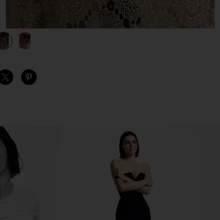
Eベース in Nude & Forest Green
view 1 of 3 GENIE IN A BOTTLE VASE GENIE IN A BOTTLEベー
v
S
S
S