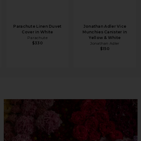
Parachute Linen Duvet
Jonathan Adler Vice
Cover in White
Munchies Canister in
Parachute
Yellow & White
$330
Jonathan Adler
$150
 Forest Green