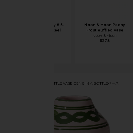
Great Jones Saucy 8.5-
Noon & Moon Peony
inch Stainless Steel
Frost Ruffled Vase
Saute Pan
Noon & Moon
$278
Great Jones
$145
Vaisselle
GENIE IN A BOTTLE VASE GENIE IN A BOTTLEベース
お気に入りVaisselle Genie in A Bottle Vase in Nude &