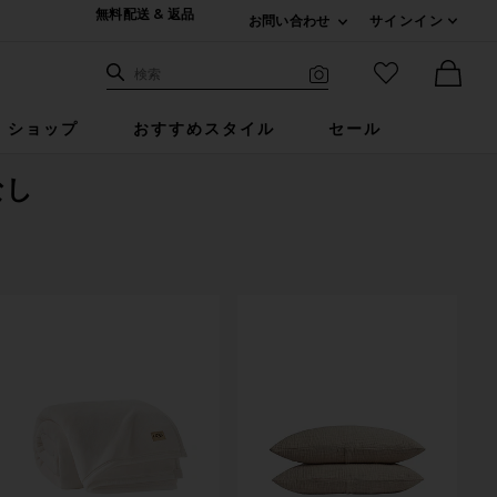
無料配送 & 返品
お問い合わせ
サインイン
Expand For ご連絡
サイト検索
お気に入りア
検索
Visual Search
Ther
ショップ
おすすめスタイル
セール
なし