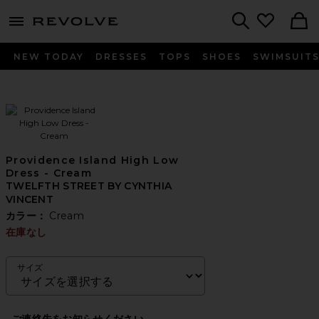
menu - shows more content
Revolve, Apparel & Fashion
Search
NEW TODAY
DRESSES
TOPS
SHOES
SWIMSUIT
Providence Island High Low
Dress - Cream
TWELFTH STREET BY CYNTHIA
VINCENT
カラー：
Cream
在庫なし
サイズ