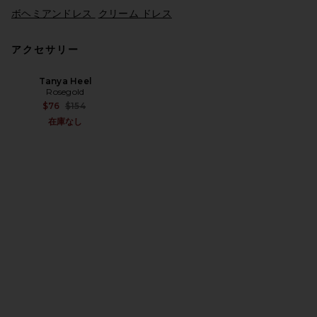
ボヘミアンドレス
クリーム ドレス
アクセサリー
Tanya Heel
Rosegold
Previous price:
$76
$154
在庫なし