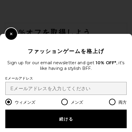
FOOTER
10%オフを取得しよう
Close Modal
メールを送信することにより、当社のニュースレターに登録。いつで
も配信停止できます。
プライバシーポリシー
ファッションゲームを格上げ
Email Address
Sign up for our email newsletter and get
10% OFF*
, it's
like having a stylish BFF.
Sign Up
Eメールアドレス
ja
USD
Change Country Regions Preferences
ウィメンズ
メンズ
両方
続ける
改善にご協力ください！
本日のお買い物に関する簡単なアンケートを実施しております
Let's Go!