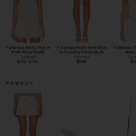
Tularosa Molly Top in
Tularosa Molly Mini Skirt
Tularosa Cl
Pink Floral Multi
in Country Floral Multi
Baby
Tularosa
Tularosa
Tula
Previous price:
$105
$138
$138
$1
アクセサリー