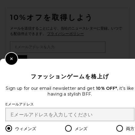
FOOTER
10%オフを取得しよう
メールを送信することにより、当社のニュースレターに登録。いつで
も配信停止できます。
プライバシーポリシー
Email Address
Sign Up
Close Modal
ファッションゲームを格上げ
Sign up for our email newsletter and get
ja
USD
10% OFF*
, it's like
Change Country Regions Preferences
having a stylish BFF.
Eメールアドレス
改善にご協力ください！
本日のお買い物に関する簡単なアンケートを実施しております
Let's Go!
ウィメンズ
メンズ
両方