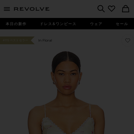
menu - shows more content
Revolve, Apparel & Fashion
Search
本日の新作
ドレス&ワンピース
ウェア
セール
お気に
お気に
In Floral
#115 ベストセラー