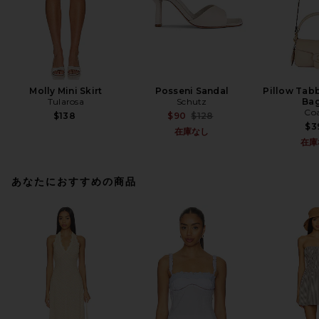
Molly Mini Skirt
Posseni Sandal
Pillow Tab
Tularosa
Schutz
Bag
Co
Previous price:
$138
$90
$128
$3
在庫なし
在庫
あなたにおすすめの商品