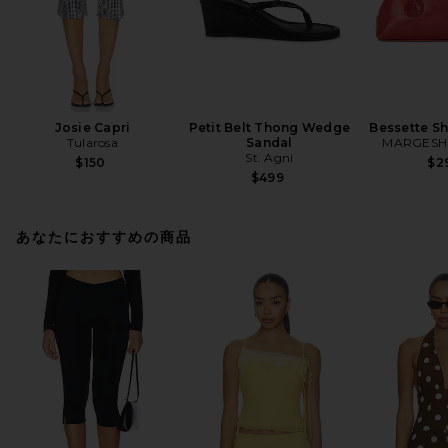
Josie Capri
Petit Belt Thong Wedge
Bessette S
Tularosa
Sandal
MARGES
St. Agni
$150
$2
$499
あなたにおすすめの商品