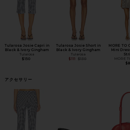
Tularosa Josie Capri in
Tularosa Josie Short in
MORE TO 
Black & Ivory Gingham
Black & Ivory Gingham
Mini Dres
Tularosa
Tularosa
Str
Previous price:
MORE T
$150
$111
$130
$
アクセサリー