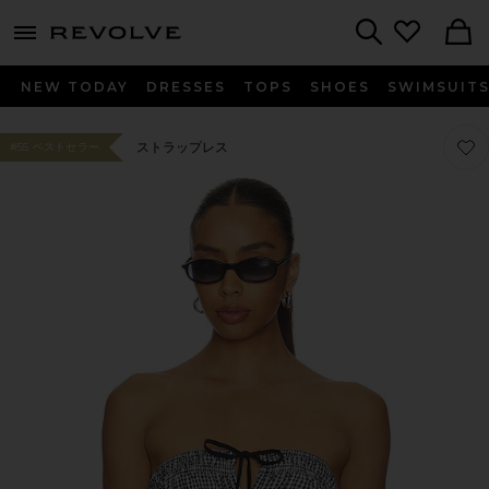
menu - shows more content
Revolve, Apparel & Fashion
Search
NEW TODAY
DRESSES
TOPS
SHOES
SWIMSUIT
お気に
お気に
ストラップレス
#55 ベストセラー