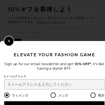
FOOTER
10%オフを取得しよう
メールを送信することにより、当社のニュースレターに登録。いつで
も配信停止できます。
プライバシーポリシー
Email Address
Sign Up
Close Modal
ELEVATE YOUR FASHION GAME
Sign up for our email newsletter and get
10% OFF*
, it's like
ja
USD
Change Country Regions Preferences
having a stylish BFF.
Eメールアドレス
改善にご協力ください！
本日のお買い物に関する簡単なアンケートを実施しております
Let's Go!
ウィメンズ
メンズ
両方
カスタマーサービス