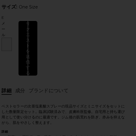
サイズ:
サイズ:
One Size
E
メ
リ
ク
ー
エ
ル
ス
ト
のスライド
を
送
信
す
る
詳細
成分
ブランドについて
ベストセラーの次亜塩素酸スプレーの現品サイズとミニサイズをセットに
した数量限定セット。臨床試験済みで、皮膚科医監修。自宅用と持ち運び
用として使い分けるのに最適です。ジム後の肌荒れを防ぎ、赤みを抑えな
がら、肌をやさしく整えます。
詳細