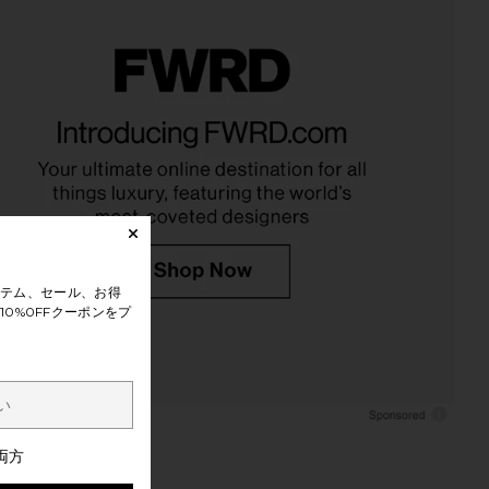
テム、セール、お得
0%0FFクーポンをプ
両方