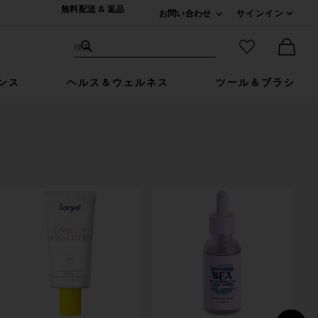
無料配送 & 返品
お問い合わせ
サインイン
Expand For ご連絡
サイト検索
お気に入りア
検索
Ther
ンス
ヘルス＆ウェルネス
ツール＆ブラシ