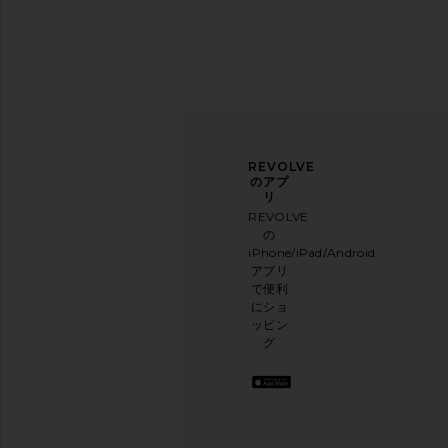
ニュ
アン
REVOLVE
ース
ケー
のアプ
レタ
トに
リ
ー登
ご協
REVOLVE
録
力く
の
ださ
iPhone/iPad/Android
メー
い
アプリ
ルニ
本日
で便利
ュー
のお
にショ
スレ
買い
ッピン
ター
物に
グ
に登
関す
録し
る簡
て、
単な
10%
アン
オフ
ケー
を取
トを