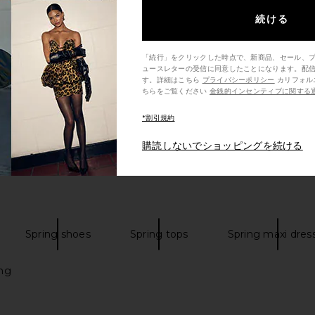
続ける
「続行」をクリックした時点で、新商品、セール、
ュースレターの受信に同意したことになります。配
す。詳細はこちら
プライバシーポリシー
カリフォルニア州の消費者の方は、こ
ちらをご覧ください
金銭的インセンティブに関する
*割引規約
購読しないでショッピングを続ける
Spring shoes
Spring tops
Spring maxi dres
ing