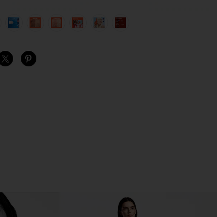
view 1 of 12 SOS SPRING KIT SOSスプリングキット in
v
S
S
S