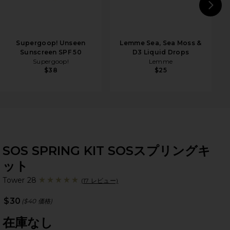
N
Supergoop! Unseen
Lemme Sea, Sea Moss &
Sunscreen SPF 50
D3 Liquid Drops
Supergoop!
Lemme
$38
$25
SOS SPRING KIT SOSスプリングキ
ット
To
bran
Tower 28
(17 レビュー)
$30
($40 価格)
在庫なし