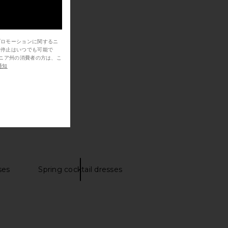
プロモーションに関するニ
信停止はいつでも可能で
通知
ses
Spring cocktail dresses