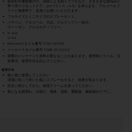
肌荒れや運動後の汗、湿疹による肌トラブルなど、さまざまな肌悩みに
寄り添うリセットケア。pHバランス（4.5）を保ちます。アルコールフ
iew 2 of 12 SOS SPRING KIT SOSスプリングキット in
vie
リーと無香料で、全身にお使いいただけます。
フルサイズとミニサイズのスプレーセット。
パラベン、アルコール、大豆、グルテンフリー処方。
ヴィーガン、クルエルティフリー。
1x 4oz
1x 1oz
HARE SOS SPRING KIT ON FACEBOOK (OPENS IN A 
HARE SOS SPRING KIT ON TWITTER (OPENS IN A N
HARE SOS SPRING KIT ON PINTEREST (OPENS IN A 
Revolveスタイル番号 TOEI-WU153
メーカースタイル番号 T058-01-0000
実際のパッケージと原料が異なることがあります。使用前にラベル、注
意事項、使用方法を読んでください。
使用方法
朝と夜に使用してください
清潔に洗って乾いた肌にスプレーをすると、効果が高まります。
完全に乾かしてから、保湿クリームを塗ってください。
気になる肌荒れ、日焼け、発疹、湿疹、運動後、施術後のケアに。