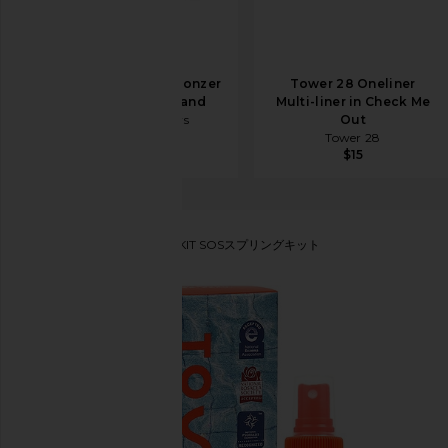
Summer Fridays Bronzer
Tower 28 Oneliner
Butter Balm in Sand
Multi-liner in Check Me
Summer Fridays
Out
$32
Tower 28
$15
Tower 28
SOS SPRING KIT SOSスプリングキット
お気に入りTower 28 SOS Spring Kit