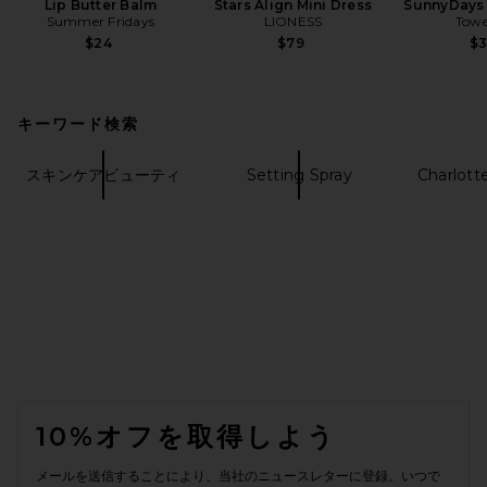
Lip Butter Balm
Stars Align Mini Dress
SunnyDays 
Summer Fridays
LIONESS
Towe
$24
$79
$
キーワード検索
スキンケアビューティ
Setting Spray
Charlotte
FOOTER
10%オフを取得しよう
メールを送信することにより、当社のニュースレターに登録。いつで