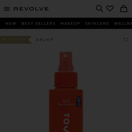
menu - shows more content
Revolve, Apparel & Fashion
Search
NEW
BEST SELLERS
MAKEUP
SKINCARE
WELLN
お気
お気
スキンケア
#2 ベストセラー