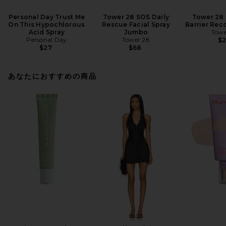
Personal Day Trust Me
Tower 28 SOS Daily
Tower 28 
On This Hypochlorous
Rescue Facial Spray
Barrier Rec
Acid Spray
Jumbo
Towe
Personal Day
Tower 28
$
$27
$68
あなたにおすすめの商品