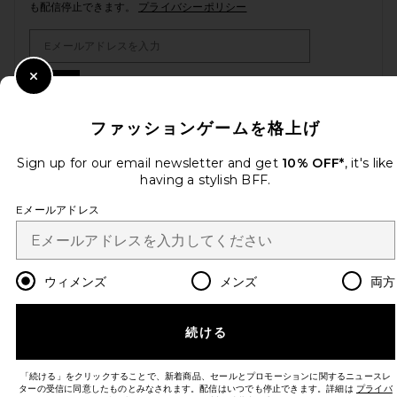
も配信停止できます。
プライバシーポリシー
Email Address
Sign Up
Close Modal
ファッションゲームを格上げ
Sign up for our email newsletter and get
10% OFF*
, it's like
ja
USD
Change Country Regions Preferences
having a stylish BFF.
Eメールアドレス
改善にご協力ください！
本日のお買い物に関する簡単なアンケートを実施しております
Let's Go!
ウィメンズ
メンズ
両方
カスタマーサービス
続ける
© EMINENT, INC. (A REVOLVE GROUP COMPANY). ALL RIGHTS RESERVED
「続ける」をクリックすることで、新着商品、セールとプロモーションに関するニュースレ
ターの受信に同意したものとみなされます。配信はいつでも停止できます。詳細は
プライバ