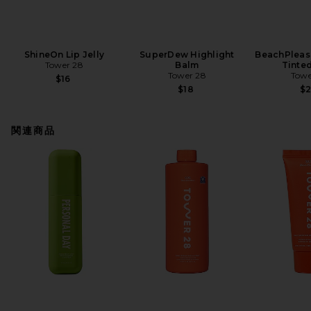
ShineOn Lip Jelly
SuperDew Highlight
BeachPleas
Tower 28
Balm
Tinte
Tower 28
Towe
$16
$18
$
関連商品