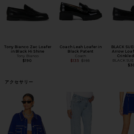
Tony Bianco Zac Loafer
Coach Leah Loafer in
BLACK SUE
in Black Hi Shine
Black Patent
Arrow Loaf
Tony Bianco
Coach
Crinkled
Previous price:
BLACK SUE
$190
$135
$195
$3
アクセサリー