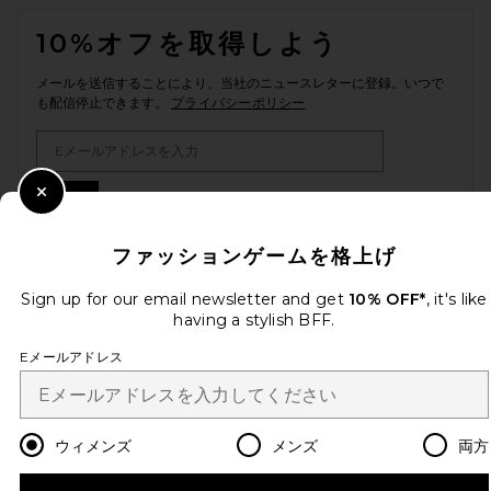
FOOTER
10%オフを取得しよう
メールを送信することにより、当社のニュースレターに登録。いつで
も配信停止できます。
プライバシーポリシー
Email Address
Sign Up
Close Modal
ファッションゲームを格上げ
Sign up for our email newsletter and get
10% OFF*
, it's like
ja
USD
Change Country Regions Preferences
having a stylish BFF.
Eメールアドレス
改善にご協力ください！
本日のお買い物に関する簡単なアンケートを実施しております
Let's Go!
ウィメンズ
メンズ
両方
カスタマーサービス