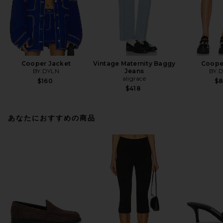
Cooper Jacket
Vintage Maternity Baggy
Cooper
BY.DYLN
Jeans
BY.
aligrace
$160
$
$418
あなたにおすすめの商品