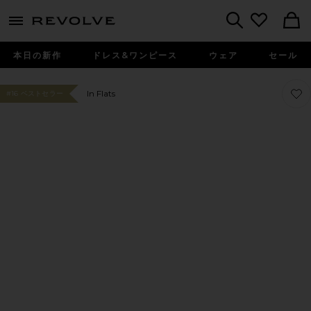
menu - shows more content
Revolve, Apparel & Fashion
Search
本日の新作
ドレス&ワンピース
ウェア
セール
お気に
お気に
In Flats
#16 ベストセラー