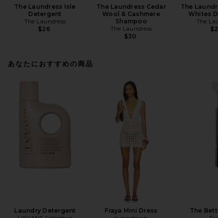
The Laundress Isle
The Laundress Cedar
The Laundr
Detergent
Wool & Cashmere
Whites D
The Laundress
Shampoo
The La
The Laundress
$26
$
$30
あなたにおすすめの商品
Laundry Detergent
Fraya Mini Dress
The Bett
L'AVANT Collective
superdown
Tr