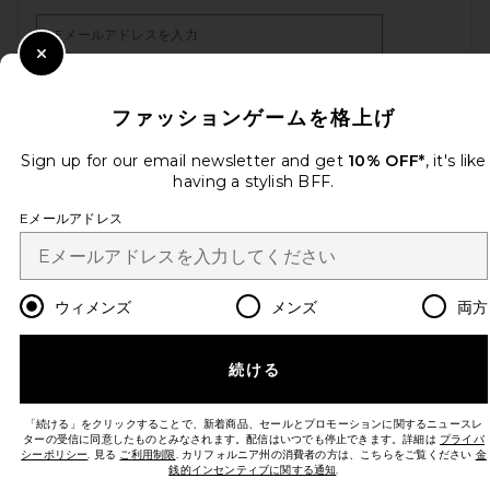
Email Address
Close Modal
Sign Up
ファッションゲームを格上げ
Sign up for our email newsletter and get
10% OFF*
, it's like
having a stylish BFF.
ja
USD
Change Country Regions Preferences
Eメールアドレス
改善にご協力ください！
本日のお買い物に関する簡単なアンケートを実施しております
Let's Go!
ウィメンズ
メンズ
両方
カスタマーサービス
続ける
© EMINENT, INC. (A REVOLVE GROUP COMPANY). ALL RIGHTS RESERVED
「続ける」をクリックすることで、新着商品、セールとプロモーションに関するニュースレ
ターの受信に同意したものとみなされます。配信はいつでも停止できます。詳細は
プライバ
シーポリシー
. 見る
ご利用制限
. カリフォルニア州の消費者の方は、こちらをご覧ください
金
銭的インセンティブに関する通知
.