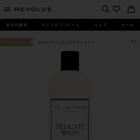
menu - shows more content
Revolve, Apparel & Fashion
Search
本日の新作
ドレス&ワンピース
ウェア
セール
お気に
お気に
ホーム クリーニングとランドリー
#2 ベストセラー