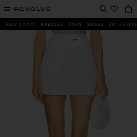
menu - shows more content
Revolve, Apparel & Fashion
Search
NEW TODAY
DRESSES
TOPS
SHOES
SWIMSUIT
お気に入り ポプリンプリーツショート