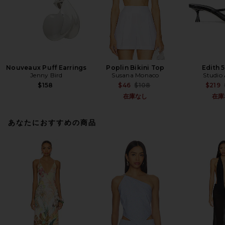
Nouveaux Puff Earrings
Poplin Bikini Top
Edith 
Jenny Bird
Susana Monaco
Studio
Previous price:
$158
$46
$108
$219
在庫なし
在庫
あなたにおすすめの商品