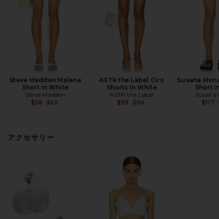
Steve Madden Malena
ASTR the Label Ciro
Susana Mona
Short in White
Shorts in White
Short i
Steve Madden
ASTR the Label
Susana
Previous price:
Previous price:
$58
$59
$93
$98
$117
アクセサリー