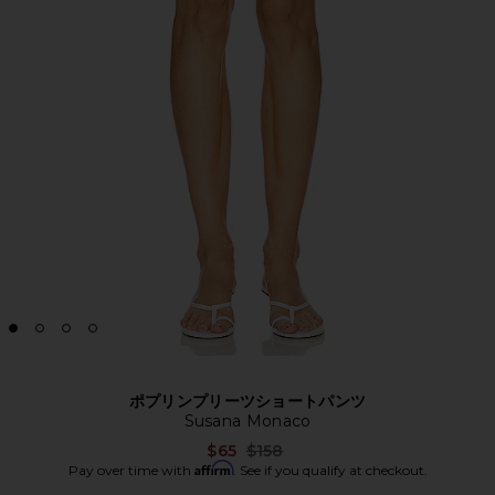
ポプリンプリーツショートパンツ
Susana Monaco
Previous price:
$65
$158
Affirm
Pay over time with
. See if you qualify at checkout.