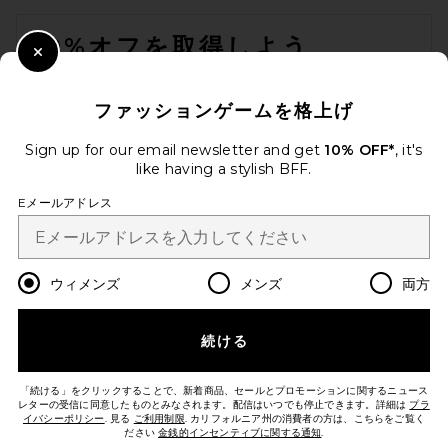
FOOTER
10%オフを取得しよう
Close Modal
メールを送信することにより、当社のニュースレターに登録。いつで
も配信停止できます。
プライバシーポリシー
ファッションゲームを格上げ
Email Address
Sign up for our email newsletter and get
10% OFF*
, it's
like having a stylish BFF.
Sign Up
Eメールアドレス
ja
USD
Change Country Regions Preferences
ウィメンズ
メンズ
両方
続ける
改善にご協力ください！
本日のお買い物に関する簡単なアンケートを実施しております
Let's Go!
「続ける」をクリックすることで、新着商品、セールとプロモーションに関するニュース
レターの受信に同意したものとみなされます。配信はいつでも停止できます。詳細は
プラ
イバシーポリシー
. 見る
ご利用制限
. カリフォルニア州の消費者の方は、こちらをご覧く
ださい
金銭的インセンティブに関する通知
.
カスタマーサービス