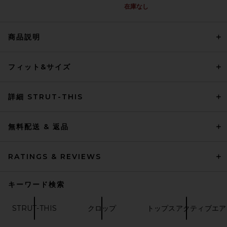
在庫なし
商品説明
GRLFRND Elya Turtleneck
Sweater in Red
GRLFRND
フィット&サイズ
前の価格:
$136
$208
詳細 STRUT-THIS
無料配送 & 返品
RATINGS & REVIEWS
キーワード検索
STRUT-THIS
クロップ
トップスアクティブエア