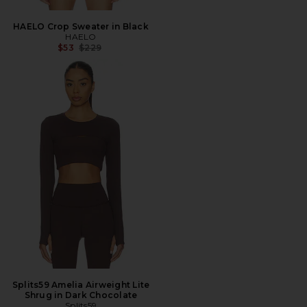
HAELO Crop Sweater in Black
HAELO
前の価格:
$53
$229
Splits59 Amelia Airweight Lite
Shrug in Dark Chocolate
Splits59