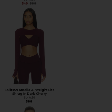
前の価格:
$49
$88
Splits59 Amelia Airweight Lite
Shrug in Dark Cherry
Splits59
$88