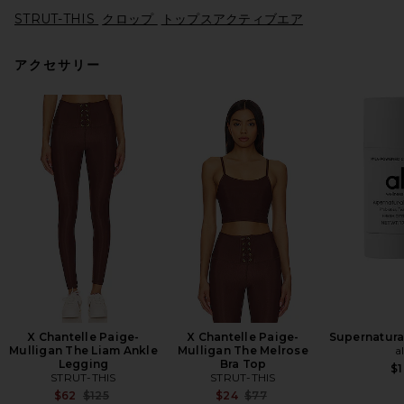
STRUT-THIS
クロップ
トップスアクティブエア
アクセサリー
L'Academie Syndi Knit Top in
Brown
L'Academie
前の価格:
$71
$169
X Chantelle Paige-
X Chantelle Paige-
Supernatura
Mulligan The Liam Ankle
Mulligan The Melrose
a
Legging
Bra Top
$
STRUT-THIS
STRUT-THIS
Previous price:
Previous price:
$62
$125
$24
$77