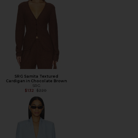
SRG Samita Textured
Cardigan in Chocolate Brown
SRG
前の価格:
$132
$220