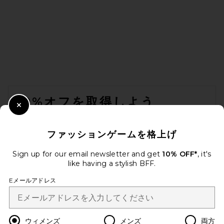
HAELO Twist Sweater in
White
HAELO
前の価格:
$70
$269
FOOTER
10%オフを取得しよう
Close Modal
メールを送信することにより、当社のニュースレターに登録。いつで
も配信停止できます。
プライバシーポリシー
ファッションゲームを格上げ
Email Address
Sign up for our email newsletter and get
10% OFF*
, it's
like having a stylish BFF.
Sign Up
Eメールアドレス
BALMAIN Ribbed Knit Bolero
ja
USD
Change Country Regions Preferences
ウィメンズ
メンズ
両方
Cardigan in Jaune