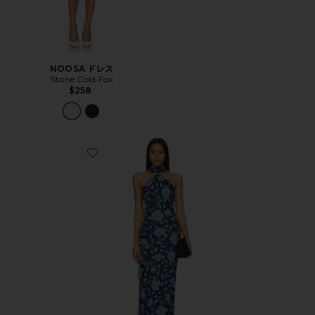
NOOSA ドレス
Stone Cold Fox
$258
Favorite AVERY ガウン