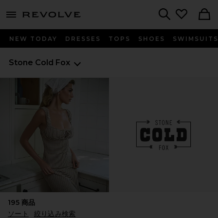
menu - shows more content
Revolve, Apparel & Fashion
Search
NEW TODAY
DRESSES
TOPS
SHOES
SWIMSUIT
Stone Cold Fox
195
商品
ソート
絞り込み検索