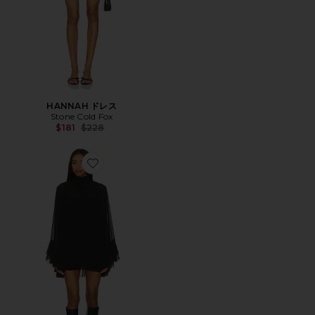
HANNAH ドレス
Stone Cold Fox
Previous price:
$181
$228
Favorite NELLY ドレス