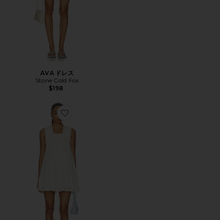
AVA ドレス
Stone Cold Fox
$198
Favorite MARLOW ドレス