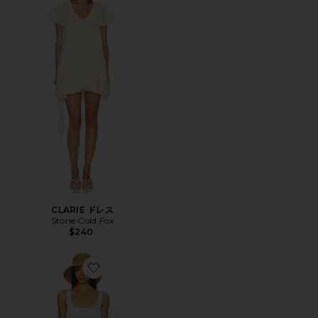
CLARIE ドレス
Stone Cold Fox
$240
Favorite MADISON ドレス