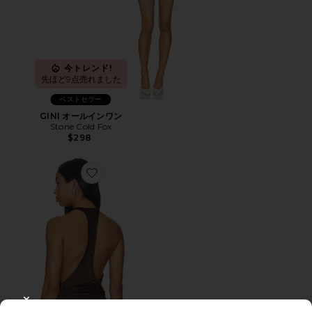
今トレンド!
先ほど9点売れました
ベストセラー
GINI オールインワン
Stone Cold Fox
$298
Favorite WILLOW トップ
CLOSE MODAL