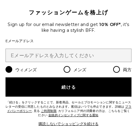
ファッションゲームを格上げ
Sign up for our email newsletter and get
10% OFF*
, it's
like having a stylish BFF.
WILLOW トップ
Eメールアドレス
Stone Cold Fox
$130
Favorite JENNA ドレス
ウィメンズ
メンズ
両方
続ける
「続ける」をクリックすることで、新着商品、セールとプロモーションに関するニュース
レターの受信に同意したものとみなされます。配信はいつでも停止できます。詳細は
プラ
イバシーポリシー
. 見る
ご利用制限
. カリフォルニア州の消費者の方は、こちらをご覧く
ださい
金銭的インセンティブに関する通知
.
購読しないでショッピングを続ける