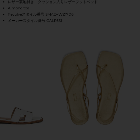
レザー裏地付き、クッション入りレザーフットベッド
Almond toe
Revolveスタイル番号 SMAD-WZ1706
HARE CALISSI SANDAL IN CHAMPAGNE ON FACEBOOK
HARE CALISSI SANDAL IN CHAMPAGNE ON TWITTER 
HARE CALISSI SANDAL IN CHAMPAGNE ON PINTERES
メーカースタイル番号 CALI16S1