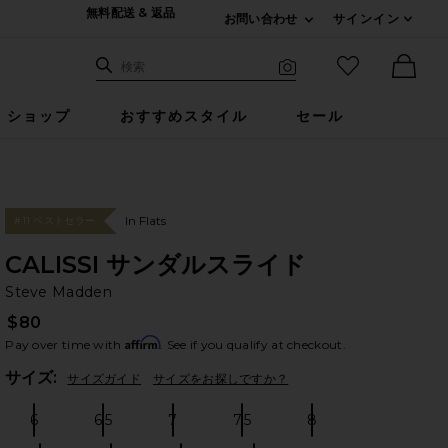
無料配送 & 返品
お問い合わせ
サインイン
Expand For ご連絡
サイト検索
お気に入りア
検索
Visual Search
Ther
ショップ
おすすめスタイル
セール
In Flats
#11 ベストセラー
CALISSI サンダルスライド
St
bran
Steve Madden
$80
Affirm
Pay over time with
. See if you qualify at checkout.
Plea
サイズ:
サイズガイド
サイズをお探しですか？
6
6.5
7
7.5
8
Size:
Size:
Size:
Size:
Size: