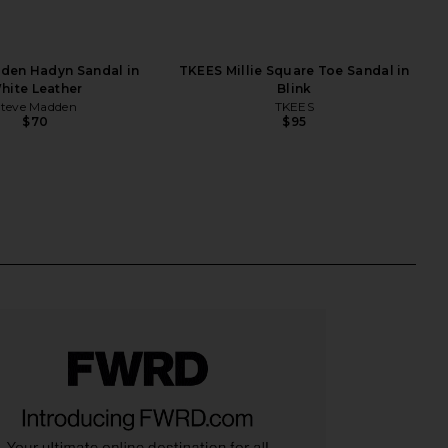
den Hadyn Sandal in
TKEES Millie Square Toe Sandal in
hite Leather
Blink
Steve Madden
TKEES
$70
$95