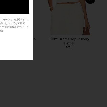
NEXT
Sam
プロモーションに関するニ
ME Neve Mini Dress in
Free People In This Groove Mini
信停止はいつでも可能で
Black Stripe
Slip Dress in Tofu
RE TO COME
Free People
通知
$82
$118
E Neve Mini Dress in
SNDYS Roma Top in Ivory
t Orange Stripe
SNDYS
$71
RE TO COME
$82