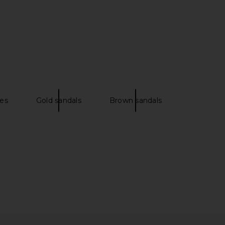
 Kenley Sandal in Gold
MORE TO COME Kai Mini Dress in
Dolce Vita
Cream
$115
MORE TO COME
$88
es
Gold sandals
Brown sandals