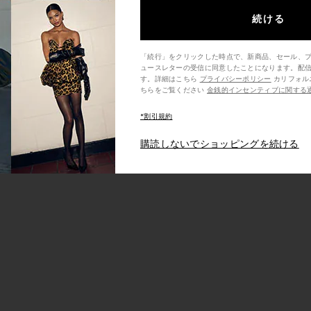
続ける
「続行」をクリックした時点で、新商品、セール、
ress in Ivory
FEMME LA Maeve Slipper in Satin
MORE TO CO
ュースレターの受信に同意したことになります。配
Black
す。詳細はこちら
プライバシーポリシー
カリフォルニア州の消費者の方は、こ
FEMME LA
MO
ちらをご覧ください
金銭的インセンティブに関する
$189
ch Magnolia
AFRM Romy Dress in Placed Desert
MORE TO COM
*割引規約
old
Tropic
Burn
e
AFRM
MO
購読しないでショッピングを続ける
$98