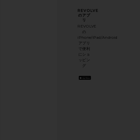
ニュ
アン
REVOLVE
ース
ケー
のアプ
レタ
トに
リ
ー登
ご協
REVOLVE
録
力く
FEMME LA Maeve Slipper in
RAYE Keene Flat i
の
ださ
Champagne
RAYE
iPhone/iPad/Android
メー
い
$139
FEMME LA
アプリ
ルニ
本日
$199
で便利
ュー
のお
にショ
スレ
買い
ッピン
ター
物に
グ
に登
関す
録し
る簡
て、
単な
10%
アン
オフ
ケー
を取
トを
得し
実施
よう
.
して
お洒
おり
落な
ます
コン
テン
アン
ツを
ケー
お届