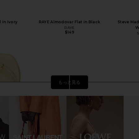
in Ivory
RAYE Almodovar Flat in Black
Steve Mad
RAYE
W
$149
もっと見る