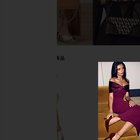
Steve Madden Hadyn Slide in
TKEES Square Toe Lil
Cognac
Blink
Steve Madden
TKEES
$70
$85
あなたにおすすめの商品