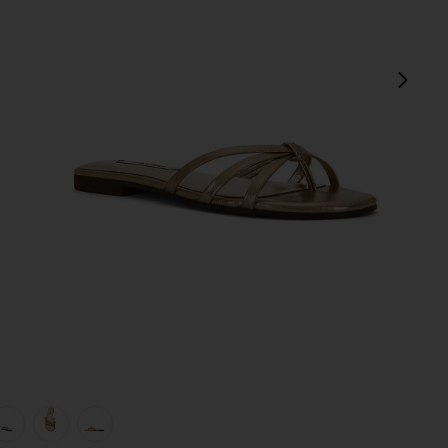
次
view 1 of 5 CALISSI サンダルスライド in Champagne
v