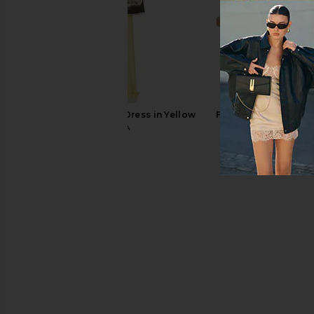
Steve Madden Vita Dress in
LIONESS Angelic Mini D
Chocolate Martini
LIONESS
$90
Steve Madden
$109
I.AM.GIA Khalo Maxi Dress in Yellow
Free People Mismat
I.AM.GIA
Sandal in G
$135
Free Peopl
$128