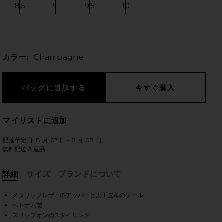
8.5
9
9.5
10
Size:
Size:
Size:
Size:
のスライド
カラー:
Champagne
マイリストに追加
配達予定日: 8 月 07 日 - 8 月 08 日
無料配送 & 返品
詳細
サイズ
ブランドについて
, Cu
メタリックレザーのアッパーと人工皮革のソール
iew 2 of 5 CALISSI サンダルスライド in Champagne
vie
ベトナム製
スリップオンのスタイリング