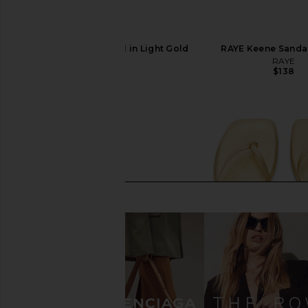
RAYE Yasminah Sandal in Light Gold
RAYE Keene Sandal 
RAYE
RAYE
$139
$138