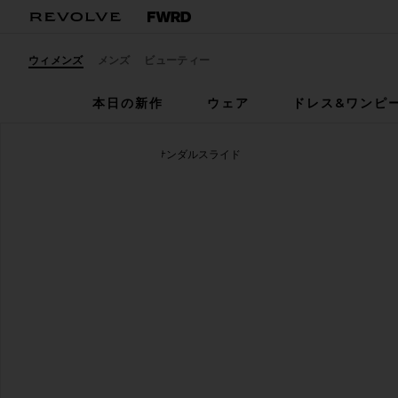
ウィメンズ
メンズ
ビューティー
本日の新作
ウェア
ドレス&ワンピ
Steve Madden
CALISSI サンダルスライド
お気に入りSteve Madden Calissi Sandal in Champag