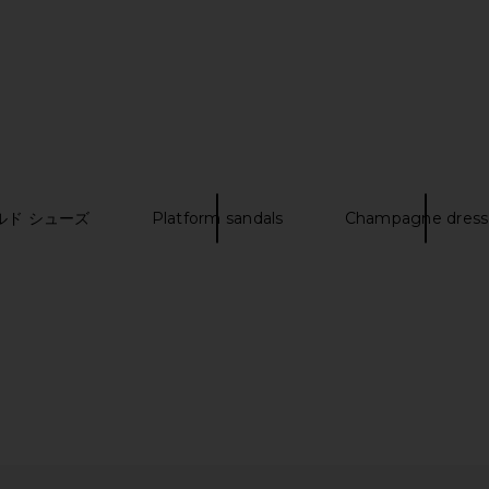
t in Bone
SIMKHAI Simkhai Monogram Jelly
Dolce Vita
Flat Slide in Saddle
SIMKHAI
$195
ルド シューズ
Platform sandals
Champagne dress