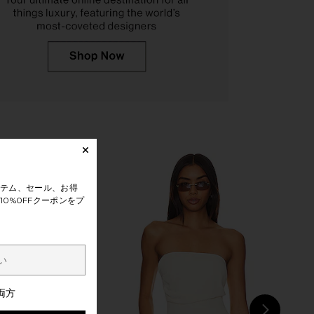
ene Flat in Raffia
Sam Edelman Rillie Sandal in
RAYE
Cyprus Tan
$139
Sam Edelman
$120
テム、セール、お得
0%0FFクーポンをプ
両方