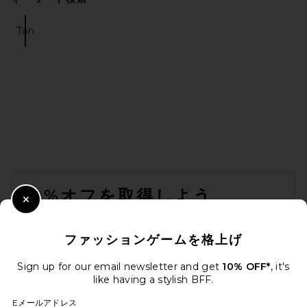
Tan
FOOTER
10%オフを取得しよう
Close Modal
メールを送信することにより、当社のニュースレターに登録。いつで
も配信停止できます。
プライバシーポリシー
ファッションゲームを格上げ
Email Address
Sign up for our email newsletter and get
10% OFF*
, it's
like having a stylish BFF.
Sign Up
Eメールアドレス