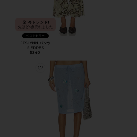
今トレンド!
先ほど5点売れました
ベストセラー
JESLYNN パンツ
SIEDRES
$340
Favorite LIZ スカート