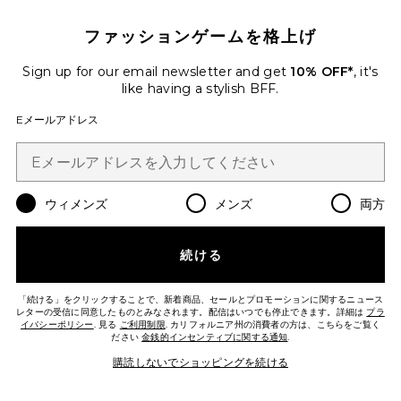
ファッションゲームを格上げ
Sign up for our email newsletter and get
10% OFF*
, it's
like having a stylish BFF.
LUNA トップ
SIEDRES
Eメールアドレス
$390
Favorite JUNIPER ビキニボトム
ウィメンズ
メンズ
両方
続ける
「続ける」をクリックすることで、新着商品、セールとプロモーションに関するニュース
レターの受信に同意したものとみなされます。配信はいつでも停止できます。詳細は
プラ
イバシーポリシー
. 見る
ご利用制限
. カリフォルニア州の消費者の方は、こちらをご覧く
ださい
金銭的インセンティブに関する通知
.
購読しないでショッピングを続ける