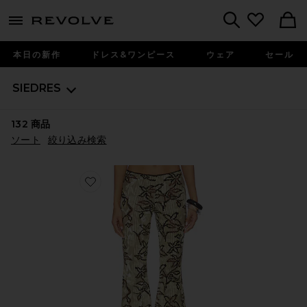
menu - shows more content
Revolve, Apparel & Fashion
Search
本日の新作
ドレス&ワンピース
ウェア
セール
SIEDRES
132
商品
ソート
絞り込み検索
Favorite JESLYNN パンツ