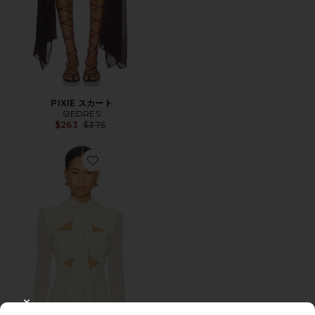
PIXIE スカート
SIEDRES
Previous price:
$263
$375
Favorite LUNA トップ
CLOSE MODAL