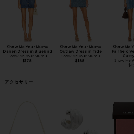
Show Me Your Mumu
Show Me Your Mumu
Show Me 
Darien Dress in Bluebird
Outlaw Dress in Tide
Fairfield V
Show Me Your Mumu
Show Me Your Mumu
Gusty
Show Me 
$178
$188
$1
アクセサリー