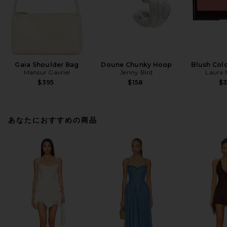
Gaia Shoulder Bag
Doune Chunky Hoop
Blush Colo
Mansur Gavriel
Jenny Bird
Laura 
$395
$158
$
あなたにおすすめの商品