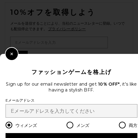
FOOTER
10%オフを取得しよう
メールを送信することにより、当社のニュースレターに登録。いつで
も配信停止できます。
プライバシーポリシー
Email Address
Sign Up
Close Modal
ファッションゲームを格上げ
Sign up for our email newsletter and get
10% OFF*
, it's like
ja
USD
Change Country Regions Preferences
having a stylish BFF.
Eメールアドレス
改善にご協力ください！
本日のお買い物に関する簡単なアンケートを実施しております
Let's Go!
ウィメンズ
メンズ
両方
カスタマーサービス