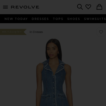
menu - shows more content
Revolve, Apparel & Fashion
Search
NEW TODAY
DRESSES
TOPS
SHOES
SWIMSUIT
お気
お気
In Dresses
#14 ベストセラー