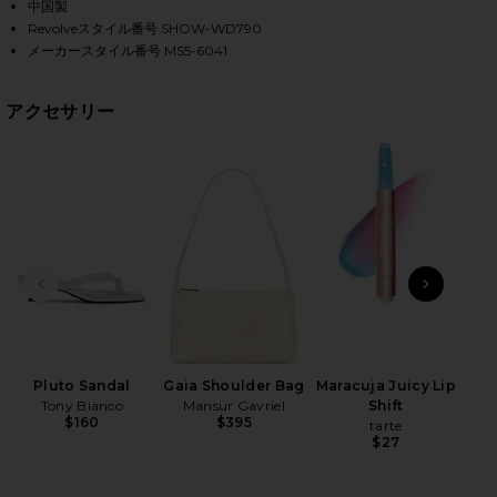
中国製
Revolveスタイル番号 SHOW-WD790
メーカースタイル番号 MS5-6041
HARE DAY TRIP DRESS IN SOLAR CROTCHET ON FAC
HARE DAY TRIP DRESS IN SOLAR CROTCHET ON TWI
HARE DAY TRIP DRESS IN SOLAR CROTCHET ON PIN
アクセサリー
前のスライド
次のス
Roll
Be
Pluto Sandal
Gaia Shoulder Bag
Maracuja Juicy Lip
Tony Bianco
Mansur Gavriel
Shift
$160
$395
tarte
$27