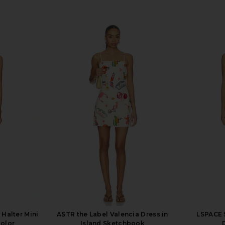
Halter Mini
ASTR the Label Valencia Dress in
LSPACE 
color
Island Sketchbook