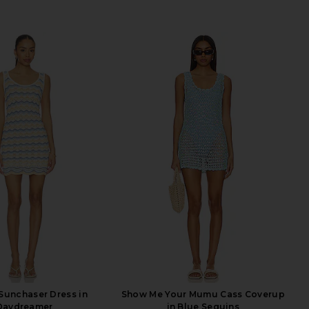
Sunchaser Dress in
Show Me Your Mumu Cass Coverup
Daydreamer
in Blue Sequins