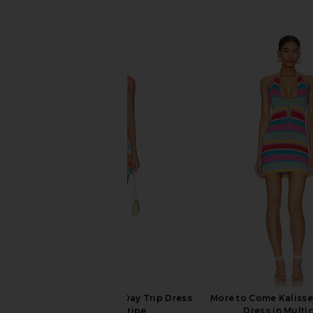
関連商品
Show Me Your Mumu Day Trip Dress
More to Come Kalisse 
in Cabana Stripe
Dress in Multi