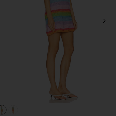
次
view 1 of 3 DAY TRIP ドレス in Solar Crotchet
v