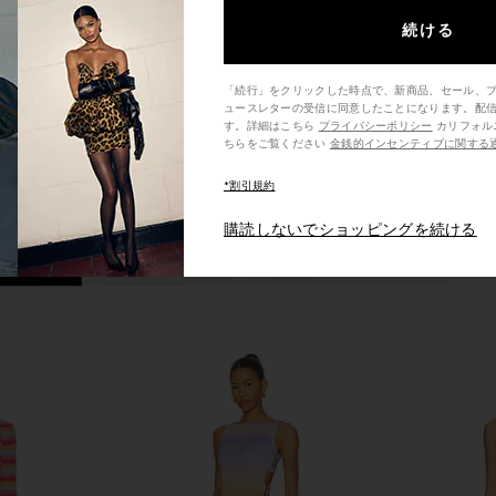
tini
SNDYS
$108
n
続ける
「続行」をクリックした時点で、新商品、セール、
ュースレターの受信に同意したことになります。配
す。詳細はこちら
プライバシーポリシー
カリフォルニア州の消費者の方は、こ
ちらをご覧ください
金銭的インセンティブに関する
*割引規約
購読しないでショッピングを続ける