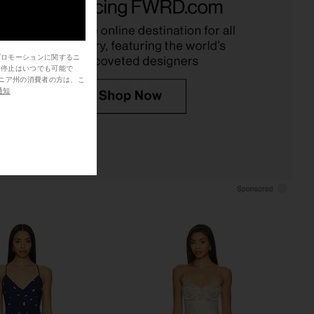
Sunlit Spritz
Neapolitan
Kulani Kinis
LSPACE
$90
$107
$125
Previ
プロモーションに関するニ
信停止はいつでも可能で
通知