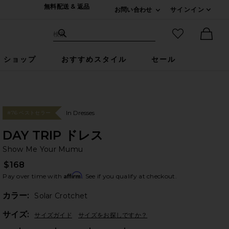
無料配送 & 返品
お問い合わせ
サインイン
Expand For ご連絡
サイト検索
お気に入りア
検索
Ther
ショップ
おすすめスタイル
セール
In Dresses
#76 ベストセラー
DAY TRIP ドレス
Sh
bran
Show Me Your Mumu
$168
Affirm
Pay over time with
. See if you qualify at checkout.
カラー:
Solar Crotchet
Plea
サイズ:
サイズガイド
サイズをお探しですか？