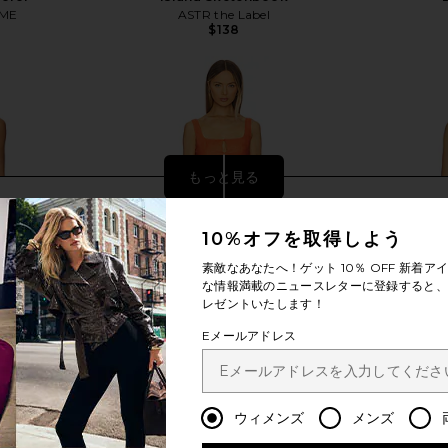
ME
ASTR the Label
$138
もっと見る
10%オフを取得しよう
素敵なあなたへ！ゲット
10％ OFF
新着アイ
な情報満載のニュースレターに登録すると、1
レゼントいたします！
Eメールアドレス
ウィメンズ
メンズ
 Dress in
SNDYS Flora Mini Dress in Volcanic
Kulani Kini