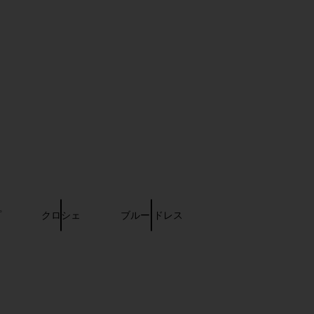
lho Rhea Open Stitch
Luli Fama Cosita Buena Mini Dress
Dress in Rainbow
in Gold Rush
amila Coelho
Luli Fama
$198
$99
プ
クロシェ
ブルー ドレス