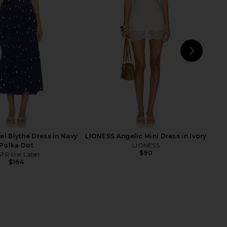
r Mini Dress in Lemon
LIONESS Stars Align Midi Dress in
SNDYS
Honey Check
$103
LIONESS
$100
NEXT
MIN
el Blythe Dress in Navy
LIONESS Angelic Mini Dress in Ivory
Polka Dot
LIONESS
$90
TR the Label
$164