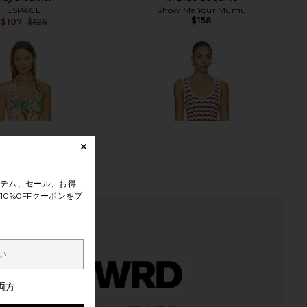
LSPACE
Show Me Your Mumu
$158
$107
$125
Previous price:
テム、セール、お得
0%0FFクーポンをプ
両方
s Halter Mini Dress in
LSPACE Sunchaser Dress in