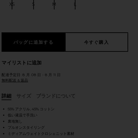
XS
S
M
L
Size:
Size:
Size:
Size:
のスライド
マイリストに追加
配達予定日: 8 月 08 日 - 8 月 11 日
無料配送 & 返品
詳細
サイズ
ブランドについて
, Cu
55% アクリル, 45% コットン
低い液温で手洗い
裏地無し
iew 2 of 3 DAY TRIP ドレス in Solar Crotchet
view
プルオンスタイリング
ミディアムウェイトクロシェニット素材