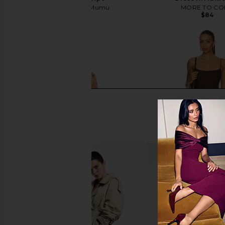
Show Me Your Mumu
MORE TO CO
$168
$84
ASTR the Label Blythe Dress in
Steve Madden Vita