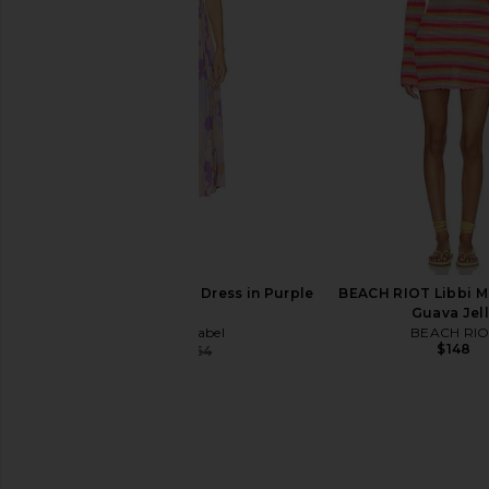
Show Me Your Mumu Ooo Mini
Free People Amalfi Twi
Dress in Summer Soleil
in Pink Pop C
Show Me Your Mumu
Free People
$158
$168
ASTR the Label Blythe Dress in Purple
BEACH RIOT Libbi Mi
Multi
Guava Jel
ASTR the Label
BEACH RIO
$148
$140
$164
Previous price: