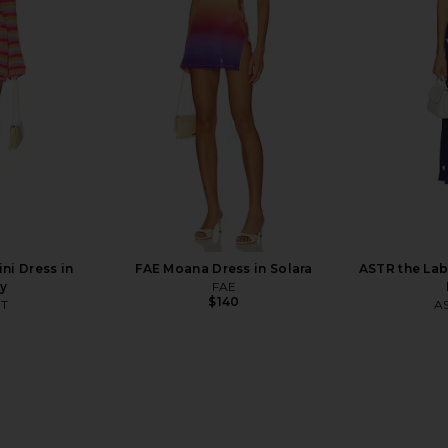
st Mini Dress
Free People In This Groove Mini
SNDYS Oska
ombo
Slip Dress in Tofu
Free People
$118
ni Dress in
FAE Moana Dress in Solara
ASTR the Lab
ly
FAE
$140
T
AS