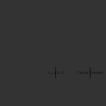
SNDYS Odessa Knit Maxi Dress in
Steve Madden Riyan
Mango Ombre
Natural
SNDYS
Steve Madde
$115
$109
キーワード検索
タンクドレス
ミニドレス
Casual Dresses