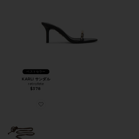
ベストセラー
KARLI サンダル
retrofete
$378
Favorite KAMALA サンダル