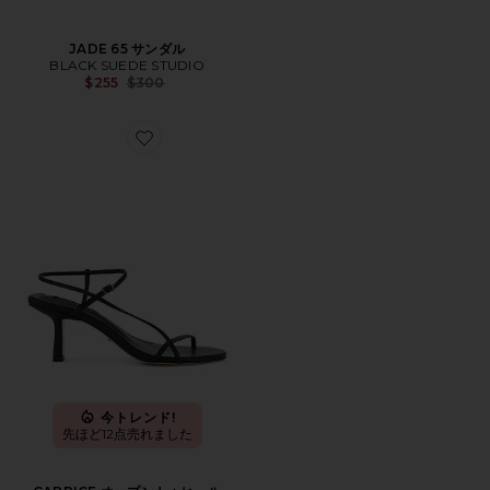
JADE 65 サンダル
BLACK SUEDE STUDIO
Previous price:
$255
$300
Favorite CAPRICE オープントゥヒール
今トレンド!
先ほど12点売れました