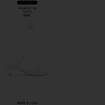
ベストセラー
JULIA ヒール
TKEES
$160
Favorite RENE サンダル
RENE サンダル