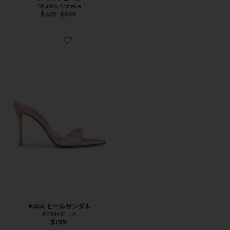
Studio Amelia
Previous price:
$455
$535
Favorite KAIA ヒールサンダル
KAIA ヒールサンダル
FEMME LA
$199