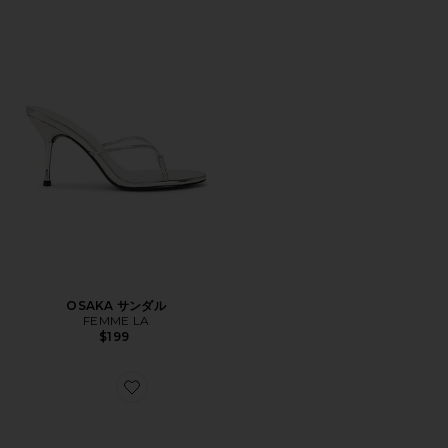
OSAKA サンダル
FEMME LA
$199
Favorite SICILIAN ヒールサンダル