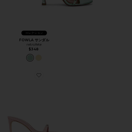
コレクション
FOWLA サンダル
retrofete
$348
Favorite AMELIE ヒール