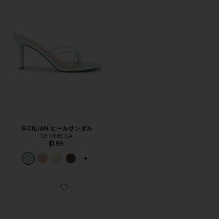
SICILIAN ヒールサンダル
FEMME LA
$199
PLUS ICON TO SEE MORE OPTIONS 
Favorite CROSS FRONT 70 ヒール