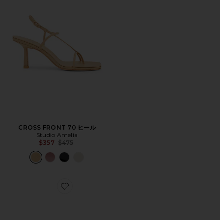
CROSS FRONT 70 ヒール
Studio Amelia
Previous price:
$357
$475
Favorite KARLI サンダル