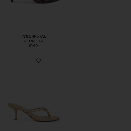
LYRA サンダル
FEMME LA
$199
Favorite VIANKA サンダル