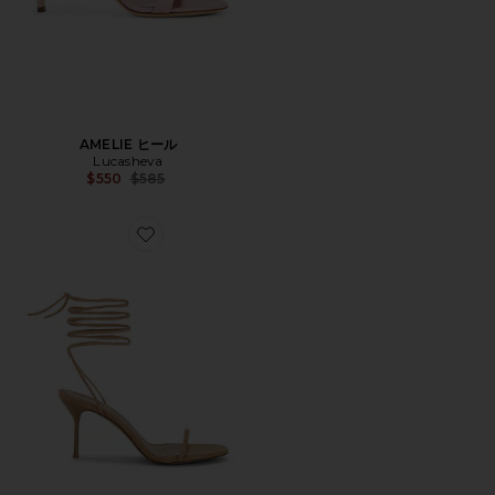
AMELIE ヒール
Lucasheva
Previous price:
$550
$585
Favorite LIDIA サンダル