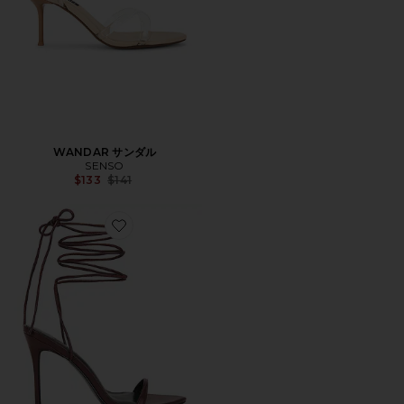
WANDAR サンダル
SENSO
Previous price:
$133
$141
Favorite LYRA サンダル