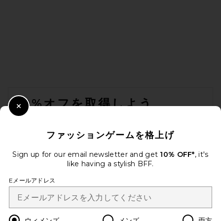
SRG Dae Contrast Polo
Sweater in Ivory
SRG
前の価格:
$180
$300
FOOTER
10%オフを取得しよう
Close Modal
メールを送信することにより、当社のニュースレターに登録。いつで
も配信停止できます。
プライバシーポリシー
ファッションゲームを格上げ
Email Address
Sign up for our email newsletter and get
10% OFF*
, it's
like having a stylish BFF.
Sign Up
Eメールアドレス
ja
USD
Change Country Regions Preferences
ウィメンズ
メンズ
両方