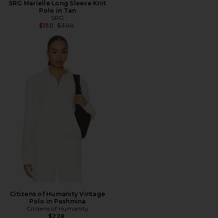
SRG Marielle Long Sleeve Knit
Polo in Tan
SRG
前の価格:
$150
$300
Citizens of Humanity Vintage
Polo in Pashmina
Citizens of Humanity
$228