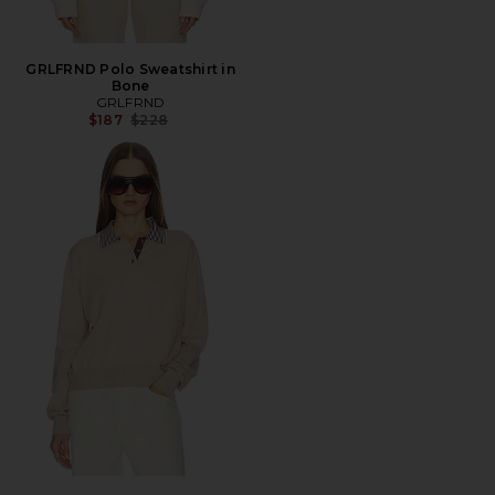
GRLFRND Polo Sweatshirt in
Bone
GRLFRND
前の価格:
$187
$228