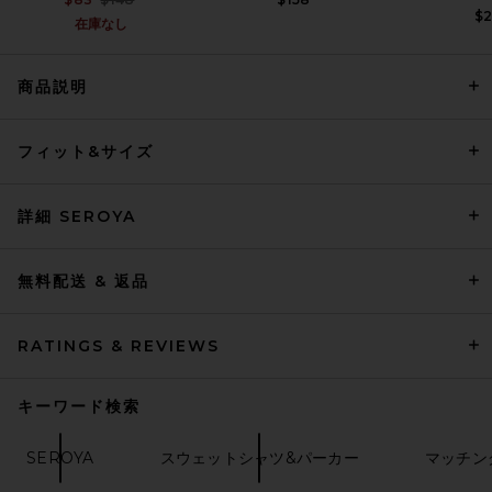
$
在庫なし
商品説明
L'Academie Avey Zip
フィット&サイズ
Cardigan in Light Brown
L'Academie
前の価格:
$90
$219
詳細 SEROYA
無料配送 & 返品
RATINGS & REVIEWS
キーワード検索
SEROYA
スウェットシャツ&パーカー
マッチン