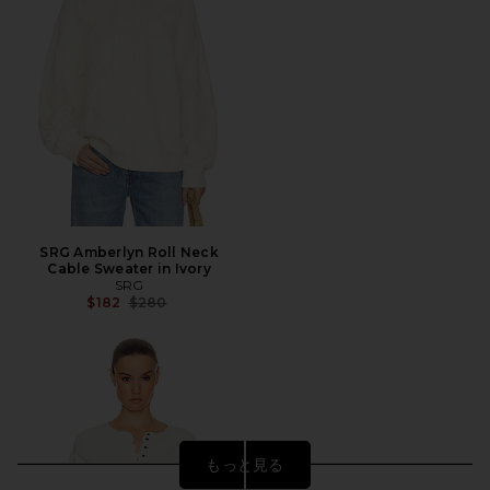
SRG Amberlyn Roll Neck
Cable Sweater in Ivory
SRG
前の価格:
$182
$280
もっと見る