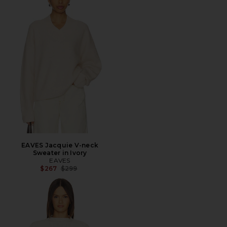
EAVES Jacquie V-neck
Sweater in Ivory
EAVES
前の価格:
$267
$299