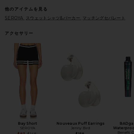
他のアイテムを見る
SEROYA
スウェットシャツ&パーカー
マッチングセパレート
アクセサリー
Helsa Elvira Cardigan in
Cream
Helsa
前の価格:
$142
$218
Bay Short
Nouveaux Puff Earrings
BADgal
SEROYA
Jenny Bird
Waterproo
Benefit 
Previous price:
$83
$148
$158